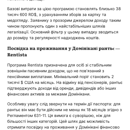
Базові витрати за цією програмою становлять близько 38
тисяч 600 RD$, з урахуванням зборів за картку та
медогляду. Заявнику з прозорим джерелом доходу таким
чином пропонують один з найстабільніших шляхів
легалізації. Основний фільтр у цьому випадку зводиться
до розміру та регулярності надходжень коштів.
Посвідка на проживання у Домінікані рантьє —
Rentista
Програма Rentista призначена для осіб зі стабільним
зовнішнім пасивним доходом, що не пов’язаний з
пенсійними виплатами. Мінімальний поріг становить 2
тисячі $ США на місяць. На відміну від пенсіонерів, рантьє
підтверджують доходи від оренди, дивідендів або інших
фінансових активів за межами Домінікани.
Особливу увагу слід звернути на термін дії паспорта: для
рантьє він має бути дійсним не менш як 18 місяців згідно з
Регламентом 631-11. Ця вимога є суворішою, ніж для
більшості інших категорій. Цей шлях дає можливість
отримати посвідку на проживання у Домінікані фінансово