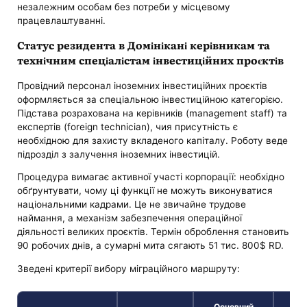
незалежним особам без потреби у місцевому
працевлаштуванні.
Статус резидента в Домінікані керівникам та
технічним спеціалістам інвестиційних проєктів
Провідний персонал іноземних інвестиційних проєктів
оформляється за спеціальною інвестиційною категорією.
Підстава розрахована на керівників (management staff) та
експертів (foreign technician), чия присутність є
необхідною для захисту вкладеного капіталу. Роботу веде
підрозділ з залучення іноземних інвестицій.
Процедура вимагає активної участі корпорації: необхідно
обґрунтувати, чому ці функції не можуть виконуватися
національними кадрами. Це не звичайне трудове
наймання, а механізм забезпечення операційної
діяльності великих проєктів. Термін оброблення становить
90 робочих днів, а сумарні мита сягають 51 тис. 800$ RD.
Зведені критерії вибору міграційного маршруту:
Основний