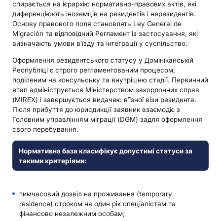
спирається на ієрархію нормативно-правових актів, які
диференціюють іноземців на резидентів і нерезидентів.
Основу правового поля становлять Ley General de
Migración та відповідний Регламент із застосування, які
визначають умови в’їзду та інтеграції у суспільство.
Оформлення резидентського статусу у Домініканській
Республіці є строго регламентованим процесом,
поділеним на консульську та внутрішню стадії. Первинний
етап адмініструється Міністерством закордонних справ
(MIREX) і завершується видачею в’їзної візи резидента.
Після прибуття до юрисдикції заявник взаємодіє з
Головним управлінням міграції (DGM) задля оформлення
свого перебування.
Нормативна база класифікує допустимі статуси за
такими критеріями:
тимчасовий дозвіл на проживання (temporary
residence) строком на один рік спеціалістам та
фінансово незалежним особам;