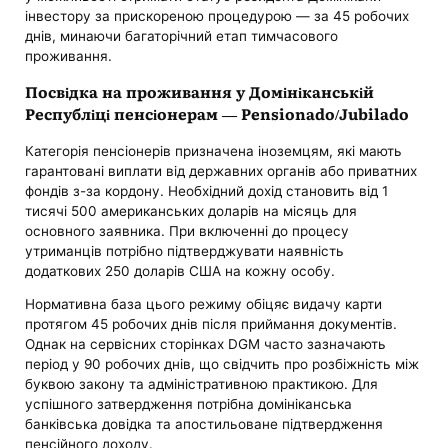
інвестору за прискореною процедурою — за 45 робочих
днів, минаючи багаторічний етап тимчасового
проживання.
Посвідка на проживання у Домініканській
Республіці пенсіонерам — Pensionado/Jubilado
Категорія пенсіонерів призначена іноземцям, які мають
гарантовані виплати від державних органів або приватних
фондів з-за кордону. Необхідний дохід становить від 1
тисячі 500 американських доларів на місяць для
основного заявника. При включенні до процесу
утриманців потрібно підтверджувати наявність
додаткових 250 доларів США на кожну особу.
Нормативна база цього режиму обіцяє видачу карти
протягом 45 робочих днів після приймання документів.
Однак на сервісних сторінках DGM часто зазначають
період у 90 робочих днів, що свідчить про розбіжність між
буквою закону та адміністративною практикою. Для
успішного затвердження потрібна домініканська
банківська довідка та апостильоване підтвердження
пенсійного доходу.