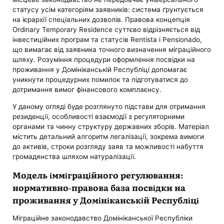
статусу усім категоріям заявників: система ґрунтується
на ієрархії спеціальних дозволів. Правова концепція
Ordinary Temporary Residence суттєво відрізняється від
інвестиційних програм та статусів Rentista і Pensionado,
що вимагає від заявника точного визначення міграційного
шляху. Розуміння процедури оформлення посвідки на
проживання у Домініканській Республіці допомагає
уникнути процедурних помилок та підготуватися до
дотримання вимог фінансового комплаєнсу.
У даному огляді буде розглянуто підстави для отримання
резиденції, особливості взаємодії з регуляторними
органами та чинну структуру державних зборів. Матеріал
містить детальний алгоритм легалізації, зокрема вимоги
до активів, строки розгляду заяв та можливості набуття
громадянства шляхом натуралізації.
Модель імміграційного регулювання:
нормативно-правова база посвідки на
проживання у Домініканській Республіці
Міграційне законодавство Домініканської Республіки