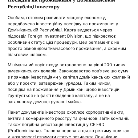
Республіці інвестору
Особам, готовим розвивати місцеву економіку,
передбачено інвестиційну посвідку на проживання у
Домініканській Республіці. Карта видається через
підрозділ Foreign Investment Division, що підкреслює
особливий статус цієї процедури. Цей регламент є не
просто різновидом тимчасового проживання, а окремим
пільговим шляхом.
Мінімальний поріг входу встановлено на рівні 200 тисяч
американських доларів. Законодавство пов’язує цю суму
з прямими інвестиціями у капітал домініканських компаній
або у проєкти, затверджені урядом. Таким чином,
посвідка на проживання у Домінікані щодо інвестицій
ґрунтується на факті вкладення капіталу, а не на
загальному демонструванні майна.
Пакет документів інвестора охоплює корпоративні акти,
витяги з комерційного реєстру та фінансові звіти компанії.
Також потрібна реєстрація інвестиції у CEI-RD
(ProDominicana). Головна перевага цього режиму полягає
у можливості отримати статус резидента Домінікани