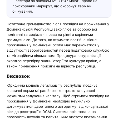
Інвестори за законом № 171-07 мають право на
прискорений маршрут, що скорочує терміни
очікування.
Остаточне громадянство після посвідки на проживання у
Домініканській Республіці закріплює за особою всі
політичні та соціальні права на рівні з корінними
громадянами. До того, як отримати постійне місце
проживання у Домінікані, особа має переконатися у
відсутності заборгованостей перед податковою службою
та міграційним відомством. Процедура натуралізації
охоплює перевірку знань історії та культури країни, а
також принесення присяги на вірність республіці.
Висновок
Юридична модель легалізації у республіці поєднує
класичні норми міграційного контролю та сучасні
механізми залучення капіталу. Щоб отримати посвідку на
проживання у Домінікані, необхідно неухильно
дотримуватися двоетапного алгоритму: від консульської
візи до реєстрації в DGM. Система орієнтована на
прозорість доходів та репутаційну чистоту претендентів,