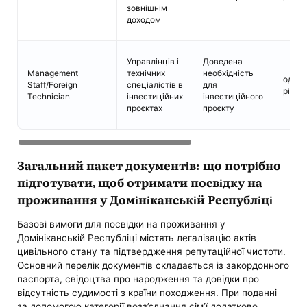
зовнішнім
доходом
Управлінців і
Доведена
Management
технічних
необхідність
один
Staff/Foreign
спеціалістів в
для
рік
Technician
інвестиційних
інвестиційного
проєктах
проєкту
Загальний пакет документів: що потрібно
підготувати, щоб отримати посвідку на
проживання у Домініканській Республіці
Базові вимоги для посвідки на проживання у
Домініканській Республіці містять легалізацію актів
цивільного стану та підтвердження репутаційної чистоти.
Основний перелік документів складається із закордонного
паспорта, свідоцтва про народження та довідки про
відсутність судимості з країни походження. При поданні
за допомогою категорії возз’єднання сім’ї додатково