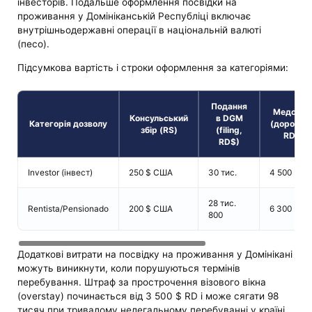
інвесторів. Подальше оформлення посвідки на
проживання у Домініканській Республіці включає
внутрішньодержавні операції в національній валюті
(песо).
Підсумкова вартість і строки оформлення за категоріями:
Подання
Медогля
Консульський
в DGM
Категорія дозволу
(доросли
збір (RS)
(filing,
RD$)
RD$)
Investor (інвест)
250 $ США
30 тис.
4 500
28 тис.
Rentista/Pensionado
200 $ США
6 300
800
Додаткові витрати на посвідку на проживання у Домінікані
можуть виникнути, коли порушуються термінів
перебування. Штраф за прострочення візового вікна
(overstay) починається від 3 500 $ RD і може сягати 98
тисяч при тривалому нелегальному перебуванні у країні.