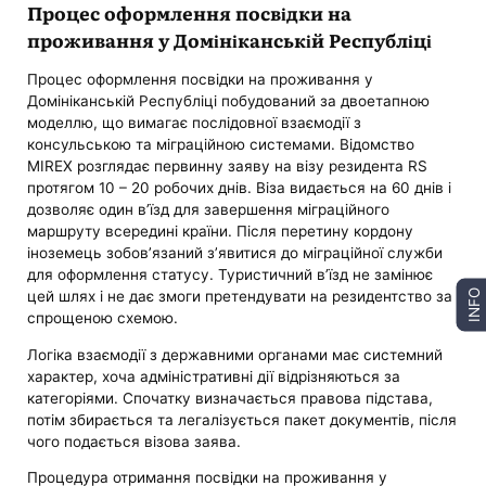
Процес оформлення посвідки на
проживання у Домініканській Республіці
Процес оформлення посвідки на проживання у
Домініканській Республіці побудований за двоетапною
моделлю, що вимагає послідовної взаємодії з
консульською та міграційною системами. Відомство
MIREX розглядає первинну заяву на візу резидента RS
протягом 10 – 20 робочих днів. Віза видається на 60 днів і
дозволяє один в’їзд для завершення міграційного
маршруту всередині країни. Після перетину кордону
іноземець зобов’язаний з’явитися до міграційної служби
для оформлення статусу. Туристичний в’їзд не замінює
INFO
цей шлях і не дає змоги претендувати на резидентство за
спрощеною схемою.
Логіка взаємодії з державними органами має системний
характер, хоча адміністративні дії відрізняються за
категоріями. Спочатку визначається правова підстава,
потім збирається та легалізується пакет документів, після
чого подається візова заява.
Процедура отримання посвідки на проживання у