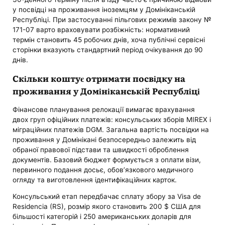
у посвідці на проживання іноземцям у Домініканській
Республіці. При застосуванні пільгових режимів закону №
171-07 варто враховувати розбіжність: нормативний
термін становить 45 робочих днів, хоча публічні сервісні
сторінки вказують стандартний період очікування до 90
днів.
Скільки коштує отримати посвідку на
проживання у Домініканській Республіці
Фінансове планування релокації вимагає врахування
двох груп офіційних платежів: консульських зборів MIREX і
міграційних платежів DGM. Загальна вартість посвідки на
проживання у Домінікані безпосередньо залежить від
обраної правової підстави та швидкості оброблення
документів. Базовий бюджет формується з оплати візи,
первинного подання досьє, обов’язкового медичного
огляду та виготовлення ідентифікаційних карток.
Консульський етап передбачає сплату збору за Visa de
Residencia (RS), розмір якого становить 200 $ США для
більшості категорій і 250 американських доларів для