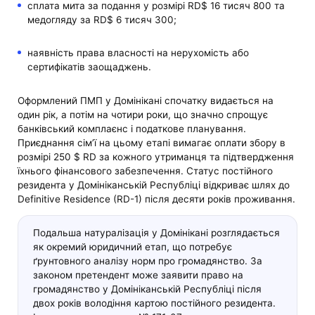
сплата мита за подання у розмірі RD$ 16 тисяч 800 та
медогляду за RD$ 6 тисяч 300;
наявність права власності на нерухомість або
сертифікатів заощаджень.
Оформлений ПМП у Домінікані спочатку видається на
один рік, а потім на чотири роки, що значно спрощує
банківський комплаєнс і податкове планування.
Приєднання сім’ї на цьому етапі вимагає оплати збору в
розмірі 250 $ RD за кожного утриманця та підтвердження
їхнього фінансового забезпечення. Статус постійного
резидента у Домініканській Республіці відкриває шлях до
Definitive Residence (RD-1) після десяти років проживання.
Подальша натуралізація у Домінікані розглядається
як окремий юридичний етап, що потребує
ґрунтовного аналізу норм про громадянство. За
законом претендент може заявити право на
громадянство у Домініканській Республіці після
двох років володіння картою постійного резидента.