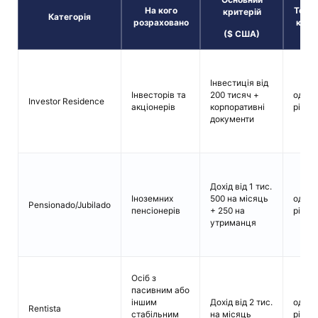
На кого
Терм
критерій
Категорія
розраховано
карт
($ США)
Інвестиція від
Інвесторів та
200 тисяч +
один
Investor Residence
акціонерів
корпоративні
рік
документи
Дохід від 1 тис.
Іноземних
500 на місяць
один
Pensionado/Jubilado
пенсіонерів
+ 250 на
рік
утриманця
Осіб з
пасивним або
іншим
Дохід від 2 тис.
один
Rentista
стабільним
на місяць
рік