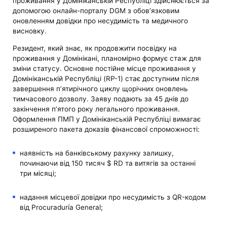
проживання у Домініканській Республіці здійснюється за
допомогою онлайн-порталу DGM з обов’язковим
оновленням довідки про несудимість та медичного
висновку.
Резидент, який знає, як продовжити посвідку на
проживання у Домінікані, планомірно формує стаж для
зміни статусу. Основне постійне місце проживання у
Домініканській Республіці (RP-1) стає доступним після
завершення п’ятирічного циклу щорічних оновлень
тимчасового дозволу. Заяву подають за 45 днів до
закінчення п’ятого року легального проживання.
Оформлення ПМП у Домініканській Республіці вимагає
розширеного пакета доказів фінансової спроможності:
наявність на банківському рахунку залишку,
починаючи від 150 тисяч $ RD та витягів за останні
три місяці;
надання місцевої довідки про несудимість з QR-кодом
від Procuraduría General;