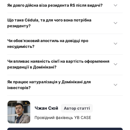
Так, купівля нерухомості на суму від 200 тисяч
Як довго дійсна віза резидента RS після видачі?
американських доларів дає право на інвестиційну
резиденцію з прискореним оформленням постійного
Віза RS дійсна протягом 60 днів і дозволяє один в’їзд для
проживання.
Що таке Cédula, та для чого вона потрібна
завершення міграційних процедур у країні.
резиденту?
Це офіційне посвідчення особи, яке видається разом з
Чи обов’язковий апостиль на довідці про
картою посвідки на проживання та потрібне для відкриття
несудимість?
рахунків та реєстрації угод.
Так, усі документи з країни походження мають бути
Чи впливає наявність сім’ї на вартість оформлення
апостильовані або легалізовані для визнання їх
резиденції в Домінікані?
домініканською владою.
Так, за кожного утриманця необхідно доплачувати
Як працює натуралізація у Домінікані для
консульські та міграційні збори, а також підтверджувати
інвесторів?
додатковий дохід у розмірі 250 американських доларів.
Інвестори можуть претендувати на громадянство за
прискореною процедурою, минаючи стандартні терміни
Чжан Сюй
Автор статті
очікування, передбачені для загального порядку.
Провідний фахівець YB CASE