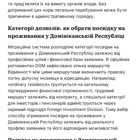
та пред’являти їх на вимогу органів влади. Без
дотримання цих норм легальне перебування може бути
припинене в адміністративному порядку.
Категорії дозволів: як обрати посвідку на
проживання у Домініканській Республіці
Міграційна система розподіляє категорії посвідки на
проживання у Домініканській Республіці залежно від
професійних цілей і фінансової бази заявника. В офіційних
регламентах DGM зафіксовано кілька маршрутів.
Відмінності між цими маршрутами визначають правову
логіку допуску іноземця в юрисдикцію. Наприклад:
«ordinary residence» ґрунтується на загальному
підтвердженні фінансової спроможності, трудовий
маршрут залежить від контракту, а спеціальні категорії
для інвесторів і пенсіонерів адмініструються через
окремий підрозділ Foreign Investment Division. Тому вибір
способу отримання посвідки на проживання у
Домініканській Республіці залежить від реального
профілю заявника та його відповідних можливостей.
Посвідка на проживання у Домініканській