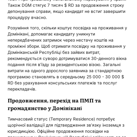
Також DGM стягує 7 тисяч $ RD за продовження строку
депонування справи, якщо кандидат не встиг завершити
процедуру вчасно.
Розуміння того, скільки коштує посвідка на проживання у
Домінікані, допомагає кандидату уникнути
непередбачених затримок через нестачу коштів на
проміжні збори. Щоб отримати посвідку на проживання у
Домініканській Республіці без зайвих витрат,
рекомендується суворо дотримуватися 30-денного вікна
подання після в’їзду за резидентською візою. Загальні
витрати на одного дорослого заявника за стандартною
програмою становлять в середньому 25 000 - 30 000 $
RD без урахування консульських платежів та послуг
перекладачів.
Продовження, перехід на ПМП та
громадянство у Домінікані
Тимчасовий статус (Temporary Residence) потребує
щорічної валідації для підтвердження зв’язку іноземця з
юрисдикцією. Офіційне продовження посвідки на