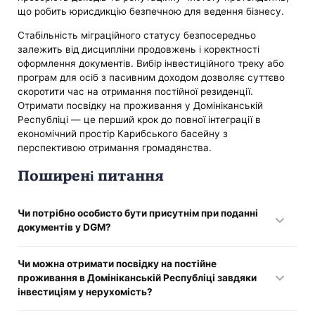
що робить юрисдикцію безпечною для ведення бізнесу.
Стабільність міграційного статусу безпосередньо
залежить від дисципліни продовжень і коректності
оформлення документів. Вибір інвестиційного треку або
програм для осіб з пасивним доходом дозволяє суттєво
скоротити час на отримання постійної резиденції.
Отримати посвідку на проживання у Домініканській
Республіці — це перший крок до повної інтеграції в
економічний простір Карибського басейну з
перспективою отримання громадянства.
Поширені питання
Чи потрібно особисто бути присутнім при поданні
документів у DGM?
Так, особистий візит є обов’язковим для здачі
Чи можна отримати посвідку на постійне
біометричних даних і проходження медичного огляду в
проживання в Домініканській Республіці завдяки
уповноваженій клініці.
інвестиціям у нерухомість?