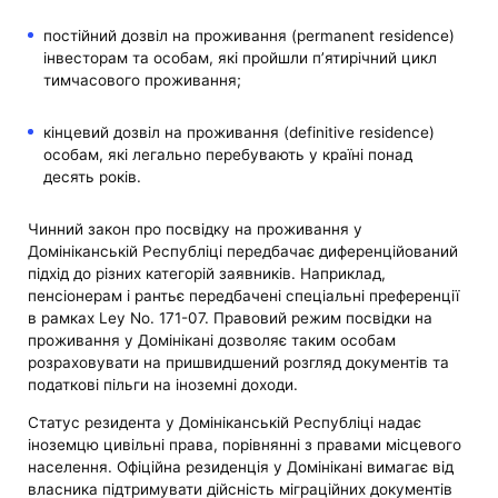
постійний дозвіл на проживання (permanent residence)
інвесторам та особам, які пройшли п’ятирічний цикл
тимчасового проживання;
кінцевий дозвіл на проживання (definitive residence)
особам, які легально перебувають у країні понад
десять років.
Чинний закон про посвідку на проживання у
Домініканській Республіці передбачає диференційований
підхід до різних категорій заявників. Наприклад,
пенсіонерам і рантьє передбачені спеціальні преференції
в рамках Ley No. 171-07. Правовий режим посвідки на
проживання у Домінікані дозволяє таким особам
розраховувати на пришвидшений розгляд документів та
податкові пільги на іноземні доходи.
Статус резидента у Домініканській Республіці надає
іноземцю цивільні права, порівнянні з правами місцевого
населення. Офіційна резиденція у Домінікані вимагає від
власника підтримувати дійсність міграційних документів