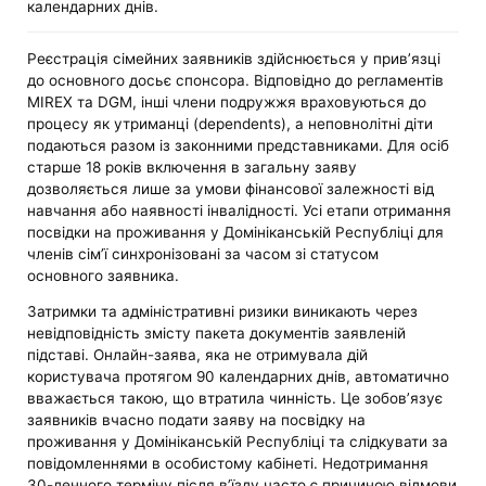
календарних днів.
Реєстрація сімейних заявників здійснюється у прив’язці
до основного досьє спонсора. Відповідно до регламентів
MIREX та DGM, інші члени подружжя враховуються до
процесу як утриманці (dependents), а неповнолітні діти
подаються разом із законними представниками. Для осіб
старше 18 років включення в загальну заяву
дозволяється лише за умови фінансової залежності від
навчання або наявності інвалідності. Усі етапи отримання
посвідки на проживання у Домініканській Республіці для
членів сім’ї синхронізовані за часом зі статусом
основного заявника.
Затримки та адміністративні ризики виникають через
невідповідність змісту пакета документів заявленій
підставі. Онлайн-заява, яка не отримувала дій
користувача протягом 90 календарних днів, автоматично
вважається такою, що втратила чинність. Це зобов’язує
заявників вчасно подати заяву на посвідку на
проживання у Домініканській Республіці та слідкувати за
повідомленнями в особистому кабінеті. Недотримання
30-денного терміну після в’їзду часто є причиною відмови