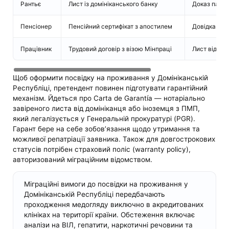
Рантьє
Лист із домініканського банку
Доказ пасив
Пенсіонер
Пенсійний сертифікат з апостилем
Довідка про 
Працівник
Трудовий договір з візою Мінпраці
Лист від ро
Щоб оформити посвідку на проживання у Домініканській
Республіці, претендент повинен підготувати гарантійний
механізм. Йдеться про Carta de Garantía — нотаріально
завіреного листа від домініканця або іноземця з ПМП,
який легалізується у Генеральній прокуратурі (PGR).
Гарант бере на себе зобов’язання щодо утримання та
можливої репатріації заявника. Також для довгострокових
статусів потрібен страховий поліс (warranty policy),
авторизований міграційним відомством.
Міграційні вимоги до посвідки на проживання у
Домініканській Республіці передбачають
проходження медогляду виключно в акредитованих
клініках на території країни. Обстеження включає
аналізи на ВІЛ, гепатити, наркотичні речовини та