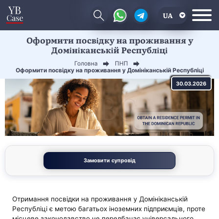
UA
Оформити посвідку на проживання у
EN
Домініканській Республіці
CN
Головна
ПНП
Оформити посвідку на проживання у Домініканській Республіці
30.03.2026
Замовити супровід
Отримання посвідки на проживання у Домініканській
Республіці є метою багатьох іноземних підприємців, проте
місцеве законодавство не передбачає універсального