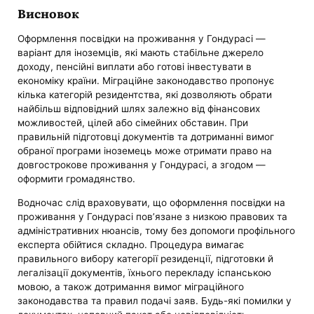
Висновок
Оформлення посвідки на проживання у Гондурасі —
варіант для іноземців, які мають стабільне джерело
доходу, пенсійні виплати або готові інвестувати в
економіку країни. Міграційне законодавство пропонує
кілька категорій резидентства, які дозволяють обрати
найбільш відповідний шлях залежно від фінансових
можливостей, цілей або сімейних обставин. При
правильній підготовці документів та дотриманні вимог
обраної програми іноземець може отримати право на
довгострокове проживання у Гондурасі, а згодом —
оформити громадянство.
Водночас слід враховувати, що оформлення посвідки на
проживання у Гондурасі пов’язане з низкою правових та
адміністративних нюансів, тому без допомоги профільного
експерта обійтися складно. Процедура вимагає
правильного вибору категорії резиденції, підготовки й
легалізації документів, їхнього перекладу іспанською
мовою, а також дотримання вимог міграційного
законодавства та правил подачі заяв. Будь-які помилки у