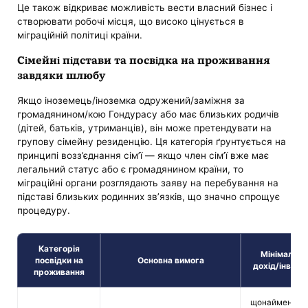
Це також відкриває можливість вести власний бізнес і
створювати робочі місця, що високо цінується в
міграційній політиці країни.
Сімейні підстави та посвідка на проживання
завдяки шлюбу
Якщо іноземець/іноземка одружений/заміжня за
громадянином/кою Гондурасу або має близьких родичів
(дітей, батьків, утриманців), він може претендувати на
групову сімейну резиденцію. Ця категорія ґрунтується на
принципі возз’єднання сім’ї — якщо член сім’ї вже має
легальний статус або є громадянином країни, то
міграційні органи розглядають заяву на перебування на
підставі близьких родинних зв’язків, що значно спрощує
процедуру.
Категорія
Мінімальни
посвідки на
Основна вимога
дохід/інвести
проживання
щонайменше