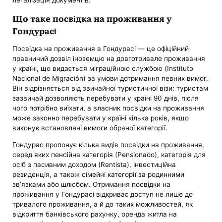
Що таке посвідка на проживання у
Гондурасі
Посвідка на проживання в Гондурасі — це офіційний
правничий дозвіл іноземцю на довготривале проживання
у країні, що видається міграційною службою (Instituto
Nacional de Migración) за умови дотримання певних вимог.
Він відрізняється від звичайної туристичної візи: туристам
зазвичай дозволяють перебувати у країні 90 днів, після
чого потрібно виїхати, а власник посвідки на проживання
може законно перебувати у країні кілька років, якщо
виконує встановлені вимоги обраної категорії.
Гондурас пропонує кілька видів посвідки на проживання,
серед яких пенсійна категорія (Pensionado), категорія для
осіб з пасивним доходом (Rentista), інвестиційна
резиденція, а також сімейні категорії за родинними
зв’язками або шлюбом. Отримання посвідки на
проживання у Гондурасі відкриває доступ не лише до
тривалого проживання, а й до таких можливостей, як
відкриття банківського рахунку, оренда житла на