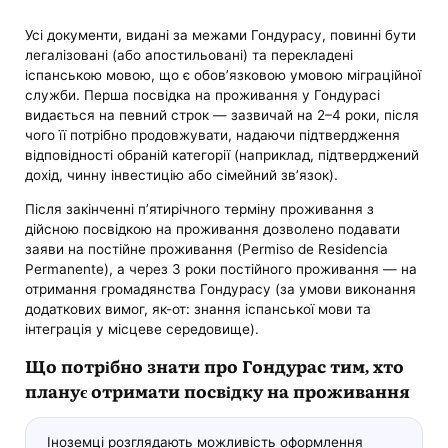
Усі документи, видані за межами Гондурасу, повинні бути
легалізовані (або апостильовані) та перекладені
іспанською мовою, що є обов’язковою умовою міграційної
служби. Перша посвідка на проживання у Гондурасі
видається на певний строк — зазвичай на 2–4 роки, після
чого її потрібно продовжувати, надаючи підтвердження
відповідності обраній категорії (наприклад, підтверджений
дохід, чинну інвестицію або сімейний зв’язок).
Після закінченні п’ятирічного терміну проживання з
дійсною посвідкою на проживання дозволено подавати
заяви на постійне проживання (Permiso de Residencia
Permanente), а через 3 роки постійного проживання — на
отримання громадянства Гондурасу (за умови виконання
додаткових вимог, як-от: знання іспанської мови та
інтеграція у місцеве середовище).
Що потрібно знати про Гондурас тим, хто
планує отримати посвідку на проживання
Іноземці розглядають можливість оформлення