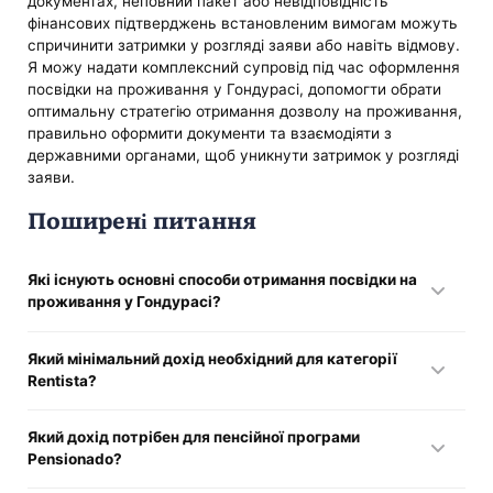
документах, неповний пакет або невідповідність
фінансових підтверджень встановленим вимогам можуть
спричинити затримки у розгляді заяви або навіть відмову.
Я можу надати комплексний супровід під час оформлення
посвідки на проживання у Гондурасі, допомогти обрати
оптимальну стратегію отримання дозволу на проживання,
правильно оформити документи та взаємодіяти з
державними органами, щоб уникнути затримок у розгляді
заяви.
Поширені питання
Які існують основні способи отримання посвідки на
проживання у Гондурасі?
Основні варіанти — інвестиції в економіку країни,
Який мінімальний дохід необхідний для категорії
наявність пасивного доходу, отримання пенсійного
Rentista?
статусу або оформлення посвідки на проживання через
сімейні зв’язки.
Для отримання посвідки на проживання у Гондурасі за
Який дохід потрібен для пенсійної програми
програмою пасивного доходу потрібно підтвердити
Pensionado?
стабільний дохід не менш ніж 2500 американських
доларів на місяць.