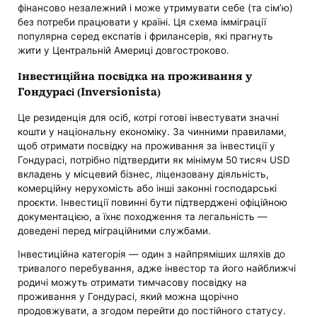
фінансово незалежний і може утримувати себе (та сім’ю)
без потреби працювати у країні. Ця схема імміграції
популярна серед експатів і фрилансерів, які прагнуть
жити у Центральній Америці довгостроково.
Інвестиційна посвідка на проживання у
Гондурасі (Inversionista)
Це резиденція для осіб, котрі готові інвестувати значні
кошти у національну економіку. За чинними правилами,
щоб отримати посвідку на проживання за інвестиції у
Гондурасі, потрібно підтвердити як мінімум 50 тисяч USD
вкладень у місцевий бізнес, ліцензовану діяльність,
комерційну нерухомість або інші законні господарські
проєкти. Інвестиції повинні бути підтверджені офіційною
документацією, а їхнє походження та легальність —
доведені перед міграційними службами.
Інвестиційна категорія — один з найпряміших шляхів до
тривалого перебування, адже інвестор та його найближчі
родичі можуть отримати тимчасову посвідку на
проживання у Гондурасі, який можна щорічно
продовжувати, а згодом перейти до постійного статусу.