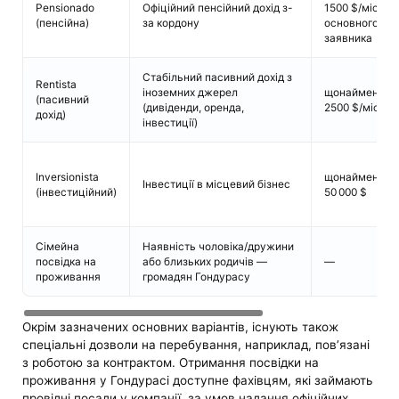
Pensionado
Офіційний пенсійний дохід з-
1500 $/міс. дл
(пенсійна)
за кордону
основного
заявника
Стабільний пасивний дохід з
Rentista
іноземних джерел
щонайменше
(пасивний
(дивіденди, оренда,
2500 $/міс.
дохід)
інвестиції)
Inversionista
щонайменше
Інвестиції в місцевий бізнес
(інвестиційний)
50 000 $
Сімейна
Наявність чоловіка/дружини
посвідка на
або близьких родичів —
—
проживання
громадян Гондурасу
Окрім зазначених основних варіантів, існують також
спеціальні дозволи на перебування, наприклад, пов’язані
з роботою за контрактом. Отримання посвідки на
проживання у Гондурасі доступне фахівцям, які займають
провідні посади у компанії, за умов надання офіційних