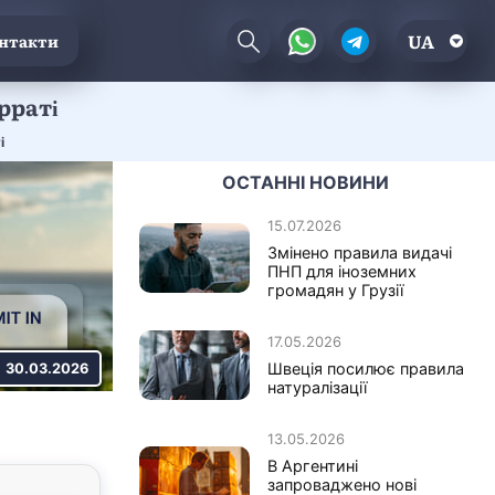
UA
нтакти
рраті
і
ОСТАННІ НОВИНИ
15.07.2026
Змінено правила видачі
ПНП для іноземних
громадян у Грузії
17.05.2026
Швеція посилює правила
30.03.2026
натуралізації
13.05.2026
В Аргентині
запроваджено нові