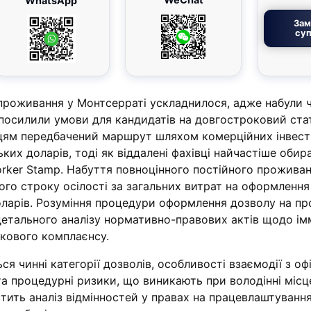
WhatsApp
Зам
суп
проживання у Монтсерраті ускладнилося, адже набули 
 посилили умови для кандидатів на довгостроковий ста
цям передбачений маршрут шляхом комерційних інвести
ких доларів, тоді як віддалені фахівці найчастіше обир
rker Stamp. Набуття повноцінного постійного прожива
ого строку осілості за загальних витрат на оформлення
ларів. Розуміння процедури оформлення дозволу на п
етального аналізу нормативно-правових актів щодо імм
кового комплаєнсу.
ся чинні категорії дозволів, особливості взаємодії з оф
та процедурні ризики, що виникають при володінні міс
тить аналіз відмінностей у правах на працевлаштування