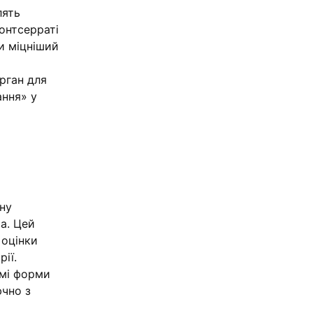
лять
онтсерраті
и міцніший
рган для
ання» у
йну
а. Цей
 оцінки
ії.
имі форми
ючно з