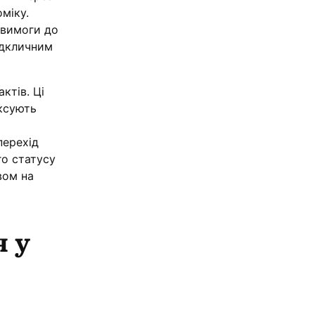
міку.
 вимоги до
ідкличним
ктів. Ці
іксують
перехід
о статусу
вом на
я у