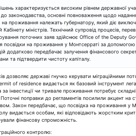
ішень характеризується високим рівнем державної уча
о до законодавства, основні повноваження щодо наданн
 на проживання належать губернатору, який діє виключ
 Кабінету міністрів. Технічний супровід процесів, перев
рування поточних заяв здійснює Office of the Deputy Go
 посвідки на проживання у Монтсерраті за допомогою
цій додатково передбачає залучення фінансового секре
лани та підтвердити чистоту капіталу.
ів дозволяє державі гнучко керувати міграційними пот
rmit of residence видається як базовий інструмент легал
а за інвестиції чи тривале проживання потребує складн
. Поточні поправки до регламентів посилили акцент на 
овом. Закон передбачає, що посвідка на проживання у 
волу видається особам, які відповідають жорстким крит
рували фінансову спроможність.
граційного контролю: