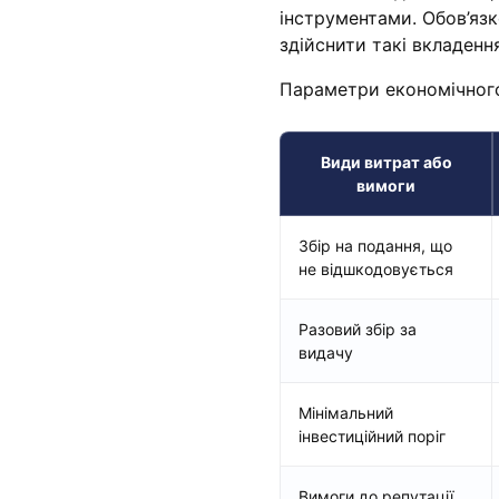
інструментами. Обов’яз
здійснити такі вкладенн
Параметри економічного
Види витрат або
вимоги
Збір на подання, що
не відшкодовується
Разовий збір за
видачу
Мінімальний
інвестиційний поріг
Вимоги до репутації