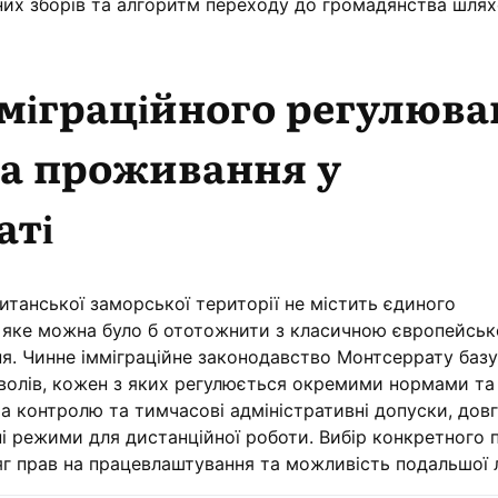
них зборів та алгоритм переходу до громадянства шля
міграційного регулюв
на проживання у
аті
итанської заморської території не містить єдиного
, яке можна було б ототожнити з класичною європейсь
я. Чинне імміграційне законодавство Монтсеррату базу
зволів, кожен з яких регулюється окремими нормами та
а контролю та тимчасові адміністративні допуски, дов
ні режими для дистанційної роботи. Вибір конкретного 
 прав на працевлаштування та можливість подальшої ле