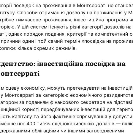
егорії посвідок на проживання в Монтсерраті не станов
статусу. Способи отримання дозволу на проживання у М
отрібне тимчасове проживання, інвестиційна програма ч
орією. У цій системі існують різні категорії дозволів на
ті, однак порядок подання, критерії та компетентний о
єї причини один і той самий термін «посвідка на прожив
хоплює кілька окремих режимів.
дентство: інвестиційна посвідка на
онтсерраті
 місцеву економіку, можуть претендувати на інвестиці
 у Монтсерраті за категорією економічного резидентств
атором за поданням фінансового секретаря на підставі
тенційної користі передбачуваних інвестицій для територ
ість капіталу та його фактичне спрямування у допуст
е менше ніж 400 тисяч східнокарибських доларів — вкл
 державними облігаціями чи іншими затвердженими