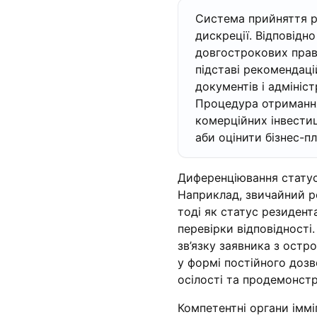
Система прийняття р
дискреції. Відповідн
довгострокових прав
підставі рекомендацій
документів і адмініст
Процедура отримання
комерційних інвести
аби оцінити бізнес-п
Диференціювання статус
Наприклад, звичайний pe
тоді як статус резидент
перевірки відповідності
зв’язку заявника з остр
у формі постійного доз
осілості та продемонст
Компетентні органи іммі