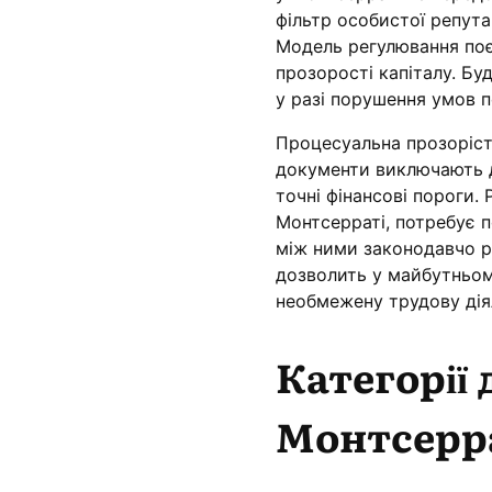
фільтр особистої репута
Модель регулювання поєд
прозорості капіталу. Б
у разі порушення умов 
Процесуальна прозоріст
документи виключають д
точні фінансові пороги.
Монтсерраті, потребує п
між ними законодавчо р
дозволить у майбутньом
необмежену трудову дія
Категорії
Монтсерр