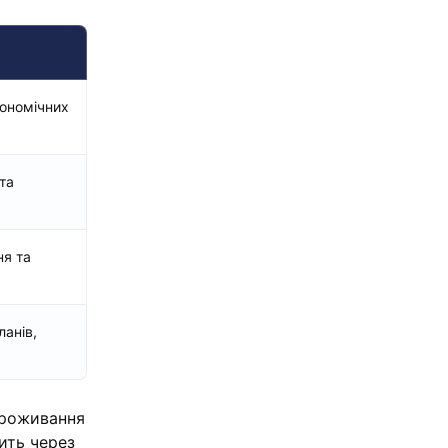
кономічних
та
ня та
ланів,
проживання
ить через