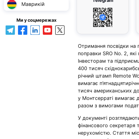
Telegram
Маврикій
Ми у соцмережах
Отримання посвідки на 
поправки SRO No. 2, які
Інвесторам та підприєм
400 тисяч східнокарибсь
річний штамп Remote Wo
вимагає п’ятнадцятирічн
тисяч американських до
у Монтсерраті вимагає д
разом з вимогами подат
У документі розглядають
фінансового секретаря 
нерухомістю. Стаття міс