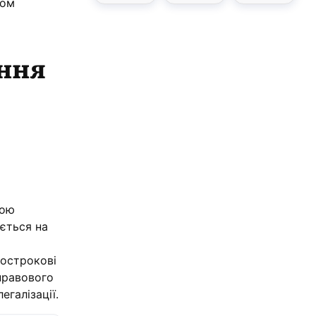
хом
ання
кою
ється на
гострокові
правового
галізації.