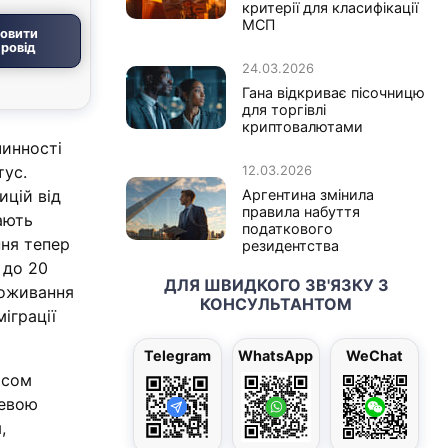
критерії для класифікації
МСП
овити
ровід
24.03.2026
Гана відкриває пісочницю
для торгівлі
криптовалютами
чинності
тус.
12.03.2026
цій від
Аргентина змінила
правила набуття
ають
податкового
ння тепер
резидентства
 до 20
ДЛЯ ШВИДКОГО ЗВ'ЯЗКУ З
роживання
КОНСУЛЬТАНТОМ
іграції
Telegram
WhatsApp
WeChat
ісом
цевою
,