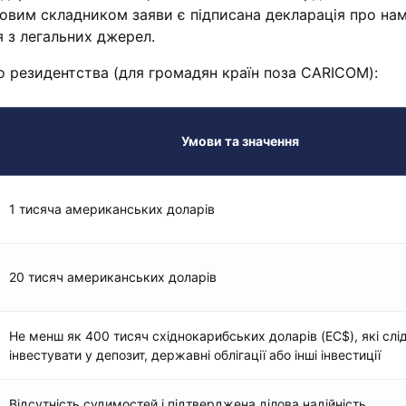
ковим складником заяви є підписана декларація про нам
я з легальних джерел.
 резидентства (для громадян країн поза CARICOM):
Умови та значення
1 тисяча американських доларів
20 тисяч американських доларів
Не менш як 400 тисяч східнокарибських доларів (EC$), які слі
інвестувати у депозит, державні облігації або інші інвестиції
Відсутність судимостей і підтверджена ділова надійність