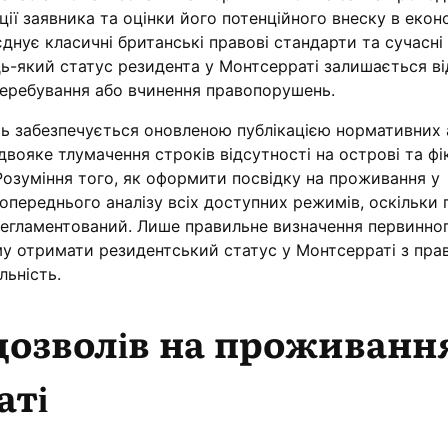
ції заявника та оцінки його потенційного внеску в еконо
нує класичні британські правові стандарти та сучасні
удь-який статус резидента у Монтсерраті залишається в
перебування або вчинення правопорушень.
ь забезпечується оновленою публікацією нормативних а
вояке тлумачення строків відсутності на острові та ф
 Розуміння того, як оформити посвідку на проживання у
опереднього аналізу всіх доступних режимів, оскільки 
егламентований. Лише правильне визначення первинног
у отримати резидентський статус у Монтсерраті з пра
льність.
 дозволів на проживанн
аті