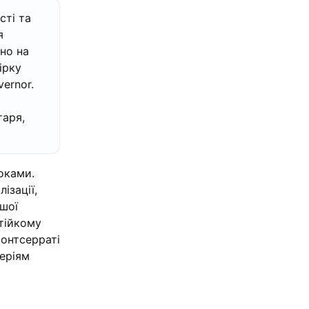
сті та
я
но на
ірку
vernor.
таря,
оками.
ізації,
ішої
стійкому
Монтсерраті
еріям