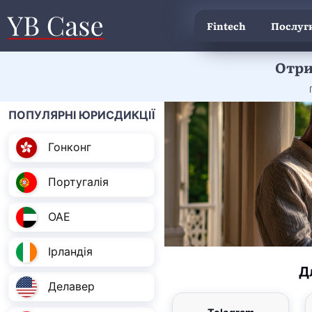
Fintech
Послуги
Отри
ПОПУЛЯРНІ ЮРИСДИКЦІЇ
Гонконг
Португалія
ОАЕ
Ірландія
Д
Делавер