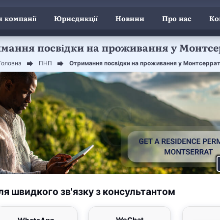
 компанії
Юрисдикції
Новини
Про нас
Ко
мання посвідки на проживання у Монтсе
Головна
ПНП
Отримання посвідки на проживання у Монтсеррат
ля швидкого зв'язку з консультантом
WeChat