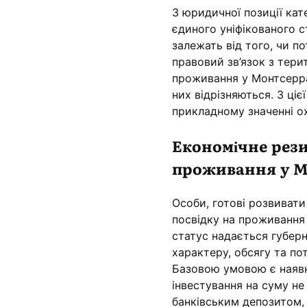
З юридичної позиції кат
єдиного уніфікованого 
залежать від того, чи п
правовий зв’язок з терит
проживання у Монтсерра
них відрізняються. З ці
прикладному значенні о
Економічне рези
проживання у М
Особи, готові розвивати
посвідку на проживання
статус надається губерн
характеру, обсягу та по
Базовою умовою є наявн
інвестування на суму н
банківським депозитом,