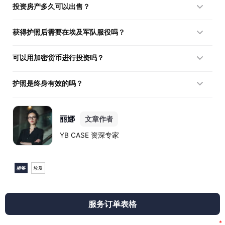
投资房产多久可以出售？
务。
为保留身份，强制持有房产的最短期限为五年。
获得护照后需要在埃及军队服役吗？
通过该计划获得公民身份的投资者免除兵役义务。
可以用加密货币进行投资吗？
不可以，对埃及投资者的条件要求通过官方银行系统转移（美
护照是终身有效的吗？
元）货币。
是的，公民身份是最终的，不需要定期续签投资。
丽娜
文章作者
YB CASE 资深专家
标签
埃及
服务订单表格