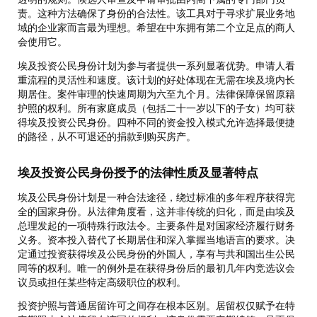
责。这种方法确保了身份的合法性。该工具对于寻求扩展业务地
域的企业家而言最为理想。希望在中东拥有第二个立足点的商人
会使用它。
埃及投资公民身份计划为参与者提供一系列显著优势。申请人看
重流程的灵活性和速度。该计划的好处体现在无需在埃及境内长
期居住。案件审理的快速周期为六至九个月。法律保障保留原籍
护照的权利。所有家庭成员（包括二十一岁以下的子女）均可获
得埃及投资公民身份。四种不同的资金投入模式允许选择最便捷
的路径，从不可退还的捐款到购买房产。
埃及投资公民身份授予的法律性质及显著特点
埃及公民身份计划是一种合法途径，绕过标准的多年程序获得完
全的国家身份。从法律角度看，这并非传统的归化，而是由埃及
总理发起的一项特殊行政法令。主要条件是对国家经济履行财务
义务。资本投入替代了长期居住和深入掌握当地语言的要求。决
定通过投资获得埃及公民身份的外国人，享有与共和国出生公民
同等的权利。唯一的例外是在获得身份后的最初几年内竞选议会
议员或担任某些特定高级职位的权利。
投资护照与普通居留许可之间存在根本区别。居留权仅赋予在特