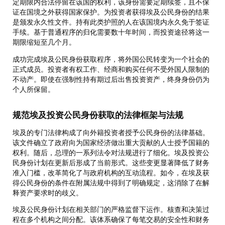
定期限内合法停留在该国的权利，该身份需要定期续签，且不保
证在国境之外获得国家保护。为投资者获得埃及公民身份的结果
是颁发永久性文件。持有此类护照的人在该国境内永久免于签证
手续。基于普通程序的归化需要数十年时间，而投资途径将这一
期限缩短至几个月。
成功完成埃及公民身份获取程序，将外国公民转变为一个社会的
正式成员。投资者有权工作、经商和购买任何不受外国人限制的
不动产。即使在强制性持有期过后出售投资资产，终身身份仍为
个人所保留。
规范埃及投资公民身份获取的法律框架与法规
埃及的专门法律构成了向外籍投资者授予公民身份的法律基础。
该文件确立了政府向为国家经济做出重大贡献的人士授予国籍的
权利。随后，总理的一系列法令对法规进行了细化。埃及投资公
民身份计划在更新后形成了当前形式。这些变更显著降低了财务
准入门槛，改革简化了与政府机构的互动流程。如今，在埃及获
得公民身份的条件在附属法规中得到了明确规定，这消除了在解
释资产要求时的歧义。
埃及公民身份计划在相关部门的严格监督下运作。核查和决策过
程在多个机构之间分配。该体系确保了每笔交易的安全性和财务