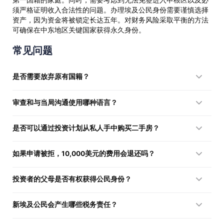
须严格证明收入合法性的问题。办理埃及公民身份需要谨慎选择
资产，因为资金将被锁定长达五年。对财务风险采取平衡的方法
可确保在中东地区关键国家获得永久身份。
常见问题
是否需要放弃原有国籍？
不需要，埃及法律正式允许项目参与者拥有双重国籍。
审查和与当局沟通使用哪种语言？
所有文件均需翻译成阿拉伯语。埃及公民身份计划不要求投资者
是否可以通过投资计划从私人手中购买二手房？
具备阿拉伯语口语能力。
不可以，要获得护照，房产必须从国家或持牌开发商处购买。
如果申请被拒，10,000美元的费用会退还吗？
该金额是用于处理申请和进行安全审查的不可退还规费。
投资者的父母是否有权获得公民身份？
该计划仅适用于配偶和子女。父母不能包含在主申请中。
新埃及公民会产生哪些税务责任？
仅当在该国境内有收入或获得税务居民身份时，才产生纳税义