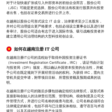
对于计划快速扩张或引入外部资本的初创企业而言，股份公司
（JSC）可能是更优选择。股份公司依法有权发行股票并向投资
者出售，包括在证券交易所进行公开上市。
在越南以股份公司形式设立 IT 企业，法律要求至少三名股东，
并对公司治理提出更严格要求，包括必须设立董事会以及进行财
务审计。股份公司适合有志于进入国际市场、吸引战略投资者并
建立透明公司治理结构的大型科技初创企业。
如何在越南注册 IT 公司
在越南注册IT公司的流程始于取得外国投资注册证书
（Investment Registration Certificate，IRC），该证书由计划
与投资局（DPI）颁发，用以确认外国资本投资的合法性，并赋
予公司在既定规则下开展经营活动的权利。为获得 IRC，需向主
管机关提交申请，附带项目目标、所需投资额及预期成果的说
明。
在越南注册IT公司的随后步骤包括确定组织法律形式，该形式将
直接影响创始人的法律责任范围、管理结构、税收制度及公司文
件管理方式，并进行公司名称的核查与批准。公司名称必须符合
法律规定的标准，包括不得与已注册实体相似、遵守语言与术语
规范，以及不得对经营性质产生误导。