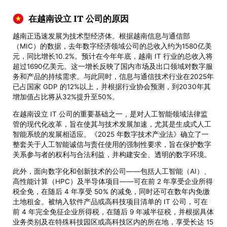
在越南设立 IT 公司的原因
越南正迅速发展为技术型经济体。根据越南信息与通信部
（MIC）的数据，去年数字经济领域公司的总收入约为1580亿美
元，同比增长10.2%。预计在今年年底，越南 IT 行业的总收入将
超过1690亿美元。这一增长反映了国内市场及出口领域对数字服
务和产品的持续需求。与此同时，信息与通信技术行业在2025年
已占国家 GDP 的12%以上，并根据行业协会预测，到2030年其
增加值占比将从32%提升至50%。
在越南设立 IT 公司的重要基础之一，是对人工智能领域法律监
管的现代化改革，旨在使其与技术发展加速，尤其是生成式人工
智能系统的发展相适应。《2025 年数字技术产业法》确立了一
整套关于人工智能诚信与责任使用的强制性要求，旨在保护数字
关系参与者的权利与合法利益，并构建安全、透明的数字环境。
此外，面向数字化和创新技术的公司——包括人工智能（AI）、
高性能计算（HPC）及半导体项目——可在前 2 年享受企业所得
税全免，在随后 4 年享受 50% 的减免，同时还可在数年内免缴
土地租金。被纳入软件产品或高科技项目清单的 IT 公司，可在
前 4 年完全免征企业所得税，在随后 9 年减半征税，并根据具体
业务类别及在特殊科技园区或高科技区内的所在地，享受长达 15