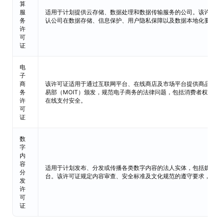
算
服
适用于计划提供云存储、数据处理和数据传输服务的公司。该许可
务
认公司在数据存储、信息保护、用户隐私保障以及数据本地化要求
许
可
证
电
子
商
该许可证适用于通过互联网平台、在线商店及市场平台提供商品和
务
易部（MOIT）颁发，规范电子商务的法律问题，包括消费者权益
许
在线支付安全。
可
证
数
字
内
容
适用于计划发布、分发或传播各类数字内容的法人实体，包括媒体
分
台。该许可证规定内容审查、安全标准及文化规范的遵守要求，并
发
许
可
证