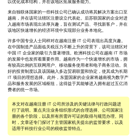
以优化成本结构，并在该地区拓展服务能力。
来自独联体国家的一些科技公司已确认成功将其解决方案出口至
越南，并在该司法辖区注册设立代表处。后苏联国家的企业对进
入越南市场表现出浓厚兴趣，旨在测试产品、寻找新客户，并在
该地区快速增长的经济环境中实现部分业务本地化。
许多中国专业人士同样对在越南注册 IT 公司表现出高度兴趣。
在中国制造产品面临关税压力不断上升的背景下，该司法辖区对
中国 IT 企业家的吸引力显著增强。欧洲科技公司在越南 IT 市场
的发展中也发挥着重要作用。越南作为一个快速增长的市场，拥
有较高比例的互联网用户、移动服务使用者和电子商务活动。良
好的投资制度以及该国融入多边贸易联盟和协定，使其成为长期
IT 项目的理想选择。此外，东盟国家的企业家将越南视为数字产
品和服务发展的区域枢纽，这得益于其能够进入拥有超过五亿消
费者的统一市场。
本文对在越南注册 IT 公司所涉及的关键法律与行政问题进
行了说明。重点关注业务组织形式的合理选择、公司国家注
册的各个阶段，以及所有所需许可证的取得与规范办理。同
时，文章还专门探讨了主管国家机关提出的监管要求，以及
适用于科技行业公司的税收监管特点。