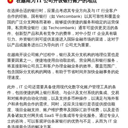
在越南为 IT 公司开设银行账户的地点
在选择合适的银行时，应重点考虑其专业方向及与 IT 行业客户
合作的经验。国有银行（如 Vietcombank）以其可靠性和覆盖全
国的广泛分支网络而著称，能够提供便捷的服务和稳定的运营保
障。私营商业银行（如 Techcombank）通常可提供更灵活的条
件、创新型产品和具有竞争力的费率，对中小型 IT 企业具有吸
引力。外资银行则可提供直接进入国际金融市场的渠道，这对于
以产品或服务进出口为导向的 IT 公司尤为重要。
在越南开设公司账户过程中，银行及其分支机构的地理位置也是
重要因素之一。便捷地使用自动取款机、营业网点和银行服务，
将直接影响公司员工和客户办理金融业务的效率。覆盖范围广、
包含国际分支机构的网络，有助于节省时间并加快金融事务的处
理速度。
此外，IT 公司还需要具备使用现代化数字化账户管理工具的条
件，包括便捷的网上银行系统、与会计及支付系统的集成、交易
和对账单的自动化功能，以及支持多币种操作，以满足与海外客
户和承包商合作的需求。同时，还应关注银行是否提供授信额
度、项目金融支持、账户维护费率及国际汇款手续费，以及是否
具备诸如支付网关或 SaaS 平台集成等专业化服务。通过专业人
士的咨询，可以客观评估各家银行的优势与不足，从而为 IT 业
务选择最合适的解决方案。