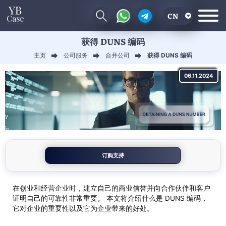
CN
获得 DUNS 编码
EN
主页
公司服务
合并公司
获得 DUNS 编码
RU
06.11.2024
UA
订购支持
在创业和经营企业时，建立自己的商业信誉并向合作伙伴和客户
证明自己的可靠性非常重要。 本文将介绍什么是 DUNS 编码，
它对企业的重要性以及它为企业带来的好处。