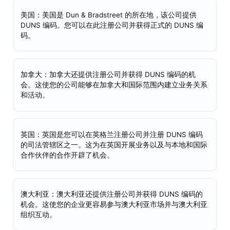
美国：美国是 Dun & Bradstreet 的所在地，该公司提供
DUNS 编码。您可以在此注册公司并获得正式的 DUNS 编
码。
加拿大：加拿大还提供注册公司并获得 DUNS 编码的机
会。这使您的公司能够在加拿大和国际范围内建立业务关系
和活动。
英国：英国是您可以在英格兰注册公司并注册 DUNS 编码
的司法管辖区之一。这为在英国开展业务以及与本地和国际
合作伙伴的合作开辟了机会。
澳大利亚：澳大利亚还提供注册公司并获得 DUNS 编码的
机会。这使您的企业更容易参与澳大利亚市场并与澳大利亚
组织互动。