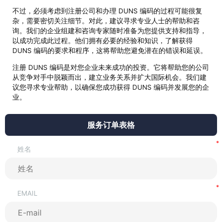
不过，必须考虑到注册公司和办理 DUNS 编码的过程可能很复
杂，需要密切关注细节。对此，建议寻求专业人士的帮助和咨
询。我们的企业组建和咨询专家随时准备为您提供支持和指导，
以成功完成此过程。他们拥有必要的经验和知识，了解获得
DUNS 编码的要求和程序，这将帮助您避免潜在的错误和延误。
注册 DUNS 编码是对您企业未来成功的投资。它将帮助您的公司
从竞争对手中脱颖而出，建立业务关系并扩大国际机会。我们建
议您寻求专业帮助，以确保您成功获得 DUNS 编码并发展您的企
业。
服务订单表格
姓名
EMAIL