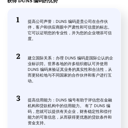
获得 DUNS 编码的优势
提高公司声誉：DUNS 编码是贵公司在合作伙
伴，客户和供应商眼中严肃性和可信度的标志。
它可以证明您的专业性，并为您的企业增添可信
度。
建立国际关系：办理 DUNS 编码是国际公认的企
业标识符。世界各地的许多组织都认可并使用
DUNS 编码来验证其业务的真实性和合法性，从
而更轻松地与不同国家的合作伙伴和客户进行互
动。
提高信用能力：DUNS 编号有助于评估您在金融
机构和贷款机构中的信用能力。 有了 DUNS 编
码，您就可以提供有关企业，财务稳定性和偿付
能力的可靠信息，从而获得更优惠的贷款条件和
资金支持。