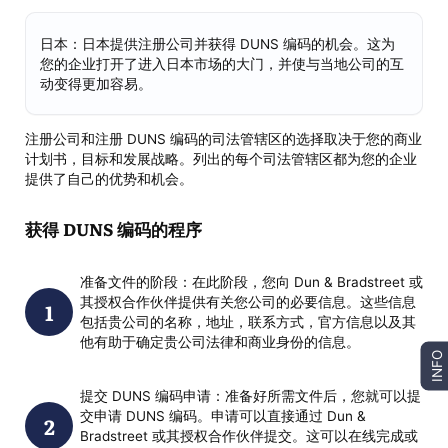
日本：日本提供注册公司并获得 DUNS 编码的机会。这为
您的企业打开了进入日本市场的大门，并使与当地公司的互
动变得更加容易。
注册公司和注册 DUNS 编码的司法管辖区的选择取决于您的商业
计划书，目标和发展战略。列出的每个司法管辖区都为您的企业
提供了自己的优势和机会。
获得 DUNS 编码的程序
准备文件的阶段：在此阶段，您向 Dun & Bradstreet 或
其授权合作伙伴提供有关您公司的必要信息。这些信息
包括贵公司的名称，地址，联系方式，官方信息以及其
他有助于确定贵公司法律和商业身份的信息。
INFO
提交 DUNS 编码申请：准备好所需文件后，您就可以提
交申请 DUNS 编码。申请可以直接通过 Dun &
Bradstreet 或其授权合作伙伴提交。这可以在线完成或