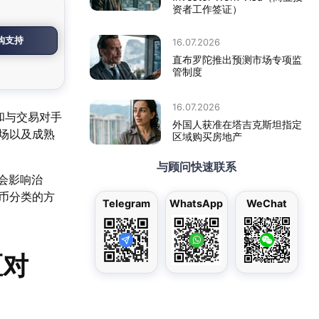
资者工作签证）
购支持
16.07.2026
直布罗陀推出预测市场专项监
管制度
16.07.2026
和与交易对手
外国人获准在塔吉克斯坦指定
立场以及成熟
区域购买房地产
与顾问快速联系
会影响治
代币分类的方
Telegram
WhatsApp
WeChat
区对