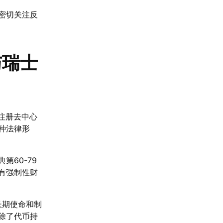
密切关注反
与瑞士
注册去中心
种法律形
60-79
有强制性财
长期使命和制
除了代币持