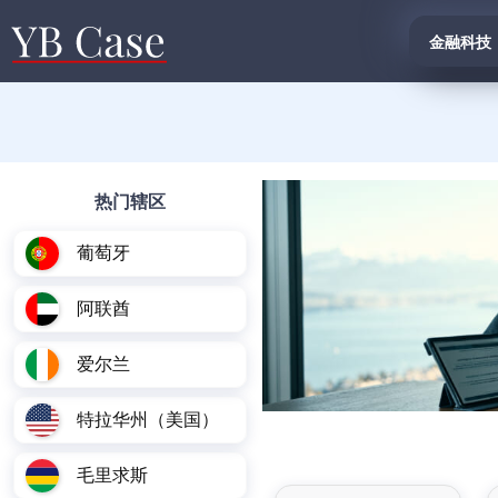
金融科技
热门辖区
葡萄牙
阿联酋
爱尔兰
特拉华州（美国）
毛里求斯