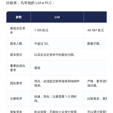
比较表：马耳他的 Ltd и PLC：
参数
Ltd
最低法定资
1 165 欧元
46 587 欧元
本
股东人数
不超过 50。
数量不限。
股东责任
以其在法定资本中的股份为限。
董事的居住
最低
要求
简化：必须提交财务报表和纳税申
严格：要求进行年
报告要求
报表。
场法规。
快速，简化；注册需要 1-2 周时
注册程序
比较复杂，需要 2-
间。
筹集资本
机会有限：不能向公众发行股票。
可以通过股票市场