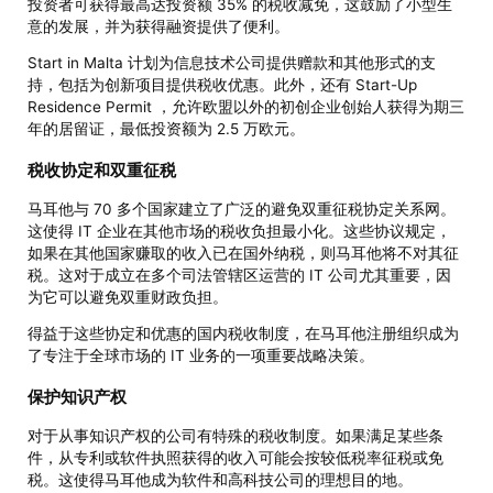
投资者可获得最高达投资额 35% 的税收减免，这鼓励了小型生
意的发展，并为获得融资提供了便利。
Start in Malta 计划为信息技术公司提供赠款和其他形式的支
持，包括为创新项目提供税收优惠。此外，还有 Start-Up
Residence Permit ，允许欧盟以外的初创企业创始人获得为期三
年的居留证，最低投资额为 2.5 万欧元。
税收协定和双重征税
马耳他与 70 多个国家建立了广泛的避免双重征税协定关系网。
这使得 IT 企业在其他市场的税收负担最小化。这些协议规定，
如果在其他国家赚取的收入已在国外纳税，则马耳他将不对其征
税。这对于成立在多个司法管辖区运营的 IT 公司尤其重要，因
为它可以避免双重财政负担。
得益于这些协定和优惠的国内税收制度，在马耳他注册组织成为
了专注于全球市场的 IT 业务的一项重要战略决策。
保护知识产权
对于从事知识产权的公司有特殊的税收制度。如果满足某些条
件，从专利或软件执照获得的收入可能会按较低税率征税或免
税。这使得马耳他成为软件和高科技公司的理想目的地。