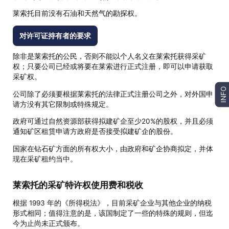
莱索托目前没有石油和天然气的勘探权。
对许可证持有者的要求
除非是莱索托的公民，否则不能以个人名义在莱索托获得采矿
权；只要公司已经或将要在莱索进行正式注册，即可以申请获取
采矿权。
INFO
公司除了必须要根据莱索托的法律正式注册公司之外，对外国申
请方没有其它限制或特殊规定。
政府可通过自然资源部获得拟建矿企至少20%的股权，并且必须
通知矿区租赁申请方政府是否接受拟建矿企的股份。
国家在钻石矿方面的所有权大小，由政府和矿企协商拟定，并体
现在采矿租约当中。
莱索托的采矿特许权使用费和税收
根据 1993 年的《所得税法》，目前采矿企业与其他企业的纳税
形式相同；值得注意的是，该国制定了一些的特殊的规则，但迄
今为止尚未正式颁布。