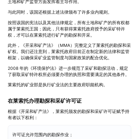
土地和矿产监管方面发挥着主导作用。
与此同时，该国还根据上述法律颁布了许多业内规则。
按照该国的宪法以及其他法律规定，所有土地和矿产的所有权都
属于莱索托王国；因此，只有获得莱索托政府授予的采矿特许
权，才可以在莱索托进行矿产的勘探和开采。
此外，《开采和矿产法》（MMA）完整定义了莱索托的勘探和采
矿权。我们还注意到，莱索托政府目前正在制定新的法律和监管
框架，以确保采矿业监管制度与国家政策的配合优化。
2008 年的《环境保护法》进一步规范了采矿和勘探活动，规定
了获取采矿特许权所必须要办理的执照和需要满足的其他条件。
莱索托的矿业部是执行矿业法的主要政府职能机构。
在莱索托办理勘探和采矿许可证
根据《开采和矿产法》，莱索托颁发的勘探和采矿许可证赋予持
有者以下权利：
许可证允许范围内的勘探作业；