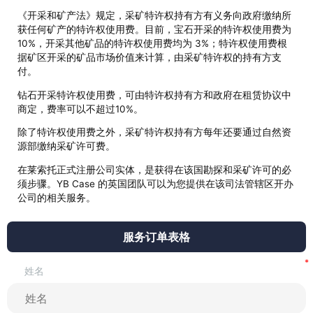
《开采和矿产法》规定，采矿特许权持有方有义务向政府缴纳所
获任何矿产的特许权使用费。目前，宝石开采的特许权使用费为
10%，开采其他矿品的特许权使用费均为 3%；特许权使用费根
据矿区开采的矿品市场价值来计算，由采矿特许权的持有方支
付。
钻石开采特许权使用费，可由特许权持有方和政府在租赁协议中
商定，费率可以不超过10%。
除了特许权使用费之外，采矿特许权持有方每年还要通过自然资
源部缴纳采矿许可费。
在莱索托正式注册公司实体，是获得在该国勘探和采矿许可的必
须步骤。YB Case 的英国团队可以为您提供在该司法管辖区开办
公司的相关服务。
服务订单表格
姓名