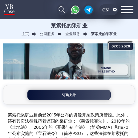
CN
莱索托的采矿业
EN
主页
公司服务
企业服务
莱索托的采矿业
RU
07.05.2026
UA
订购支持
莱索托采矿业目前受2015年公布的资源开采政策所管控。此外，
还有其它法律规范着该国的采矿业：《莱索托宪法》、2010年的
《土地法》、2005年的《开采与矿产法》（简称MMA）和1970
年公布实施的《宝石法令》（简称PSO），这些法律在莱索托的