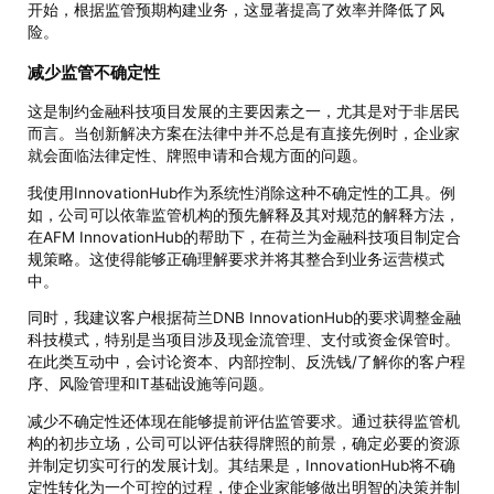
开始，根据监管预期构建业务，这显著提高了效率并降低了风
险。
减少监管不确定性
这是制约金融科技项目发展的主要因素之一，尤其是对于非居民
而言。当创新解决方案在法律中并不总是有直接先例时，企业家
就会面临法律定性、牌照申请和合规方面的问题。
我使用InnovationHub作为系统性消除这种不确定性的工具。例
如，公司可以依靠监管机构的预先解释及其对规范的解释方法，
在AFM InnovationHub的帮助下，在荷兰为金融科技项目制定合
规策略。这使得能够正确理解要求并将其整合到业务运营模式
中。
同时，我建议客户根据荷兰DNB InnovationHub的要求调整金融
科技模式，特别是当项目涉及现金流管理、支付或资金保管时。
在此类互动中，会讨论资本、内部控制、反洗钱/了解你的客户程
序、风险管理和IT基础设施等问题。
减少不确定性还体现在能够提前评估监管要求。通过获得监管机
构的初步立场，公司可以评估获得牌照的前景，确定必要的资源
并制定切实可行的发展计划。其结果是，InnovationHub将不确
定性转化为一个可控的过程，使企业家能够做出明智的决策并制