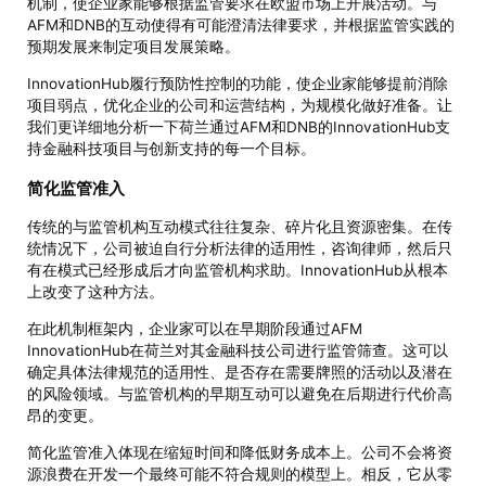
机制，使企业家能够根据监管要求在欧盟市场上开展活动。与
AFM和DNB的互动使得有可能澄清法律要求，并根据监管实践的
预期发展来制定项目发展策略。
InnovationHub履行预防性控制的功能，使企业家能够提前消除
项目弱点，优化企业的公司和运营结构，为规模化做好准备。让
我们更详细地分析一下荷兰通过AFM和DNB的InnovationHub支
持金融科技项目与创新支持的每一个目标。
简化监管准入
传统的与监管机构互动模式往往复杂、碎片化且资源密集。在传
统情况下，公司被迫自行分析法律的适用性，咨询律师，然后只
有在模式已经形成后才向监管机构求助。InnovationHub从根本
上改变了这种方法。
在此机制框架内，企业家可以在早期阶段通过AFM
InnovationHub在荷兰对其金融科技公司进行监管筛查。这可以
确定具体法律规范的适用性、是否存在需要牌照的活动以及潜在
的风险领域。与监管机构的早期互动可以避免在后期进行代价高
昂的变更。
简化监管准入体现在缩短时间和降低财务成本上。公司不会将资
源浪费在开发一个最终可能不符合规则的模型上。相反，它从零