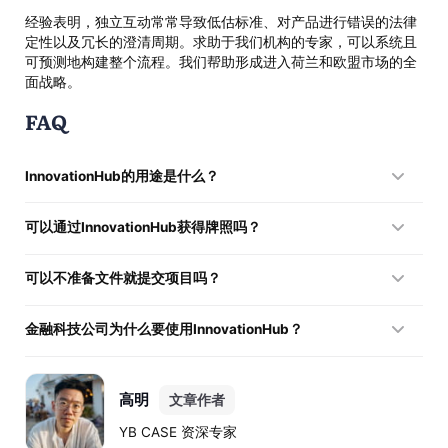
经验表明，独立互动常常导致低估标准、对产品进行错误的法律
定性以及冗长的澄清周期。求助于我们机构的专家，可以系统且
可预测地构建整个流程。我们帮助形成进入荷兰和欧盟市场的全
面战略。
FAQ
InnovationHub的用途是什么？
该工具用于金融科技项目的初步评估、确定产品的监管状态、分
可以通过InnovationHub获得牌照吗？
析商业模式以及减少法律不确定性。
不可以。它用于准备阶段。然而，在对话过程中获得的信息通常
可以不准备文件就提交项目吗？
用于后续向AFM或DNB提交牌照申请。
技术上可以，但实际上这会导致大量澄清请求和流程拖延。
金融科技公司为什么要使用InnovationHub？
该工具允许公司提前了解监管立场，降低牌照被拒的风险，根据
欧盟要求调整商业模式，并制定可预测的市场进入策略。
高明
文章作者
YB CASE 资深专家