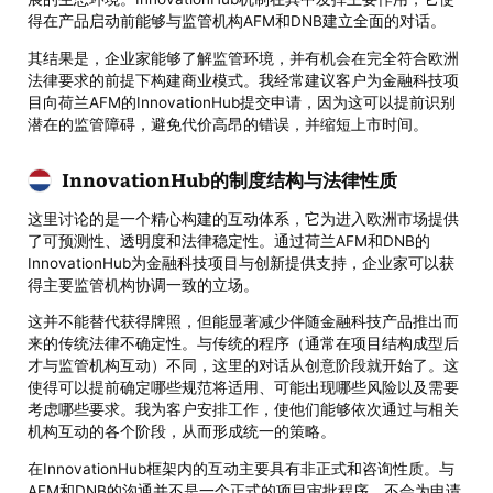
得在产品启动前能够与监管机构AFM和DNB建立全面的对话。
其结果是，企业家能够了解监管环境，并有机会在完全符合欧洲
法律要求的前提下构建商业模式。我经常建议客户为金融科技项
目向荷兰AFM的InnovationHub提交申请，因为这可以提前识别
潜在的监管障碍，避免代价高昂的错误，并缩短上市时间。
InnovationHub的制度结构与法律性质
这里讨论的是一个精心构建的互动体系，它为进入欧洲市场提供
了可预测性、透明度和法律稳定性。通过荷兰AFM和DNB的
InnovationHub为金融科技项目与创新提供支持，企业家可以获
得主要监管机构协调一致的立场。
这并不能替代获得牌照，但能显著减少伴随金融科技产品推出而
来的传统法律不确定性。与传统的程序（通常在项目结构成型后
才与监管机构互动）不同，这里的对话从创意阶段就开始了。这
使得可以提前确定哪些规范将适用、可能出现哪些风险以及需要
考虑哪些要求。我为客户安排工作，使他们能够依次通过与相关
机构互动的各个阶段，从而形成统一的策略。
在InnovationHub框架内的互动主要具有非正式和咨询性质。与
AFM和DNB的沟通并不是一个正式的项目审批程序，不会为申请