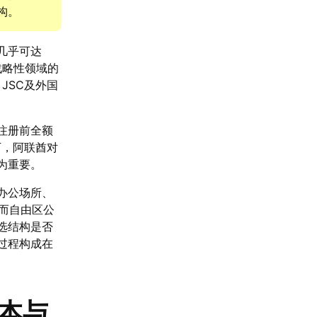
构。
几乎可达
战略性领域的
JSC及外国
注册前全额
下，阿联酋对
为重要。
办公场所、
而自由区公
选结构是否
过程构成在
本与