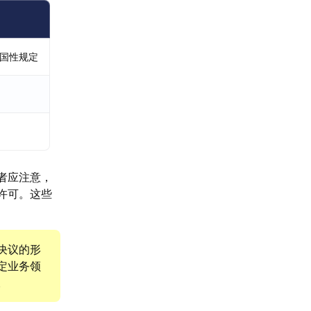
全国性规定
者应注意，
许可。这些
决议的形
定业务领
。