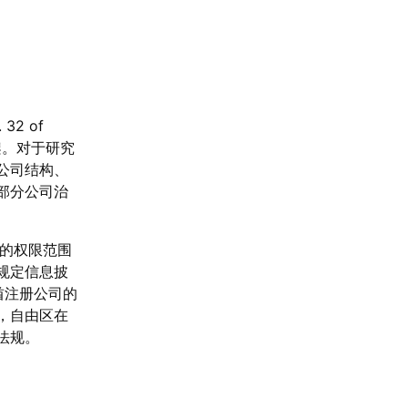
32 of
框架。对于研究
公司结构、
部分公司治
构的权限范围
规定信息披
酋注册公司的
，自由区在
法规。