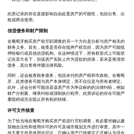
此类记录的存在直接影响自由处置房产的可能性，包括出售、出
租或商业使用。
信贷债务和财产限制
在葡萄牙购买房产前尽职调查的另一个方向是分析与房产相关的
财务义务。首先，核查是否存在抵押产权负担，因为房产可能抵
押给银行或其他信贷机构。在这种情况下，所有权形式上可能登
记在卖方名下，但该房产实际上作为贷款的担保，若未妥善清偿
债务，其出售将伴随法律风险。
同时，还会核查税务债务，包括未付的房产税和市政税。在葡萄
牙，此类债务可能与房产本身绑定，而不仅仅是与所有者绑定。
此外，还会分析可能涉及该房产作为争议标的的法律纠纷，例如
财产分割案、继承纠纷或强制执行程序。此类诉讼的存在可能严
重阻碍或完全阻止所有权的转移。
许可文件核查
为了恰当地在葡萄牙购买房产前进行尽职调查，有必要对确认建
筑物合法性和使用许可的许可及城市规划文件进行审查。其中一
份主要文件是使用许可证，它确认房产已按规定正式被认为适合