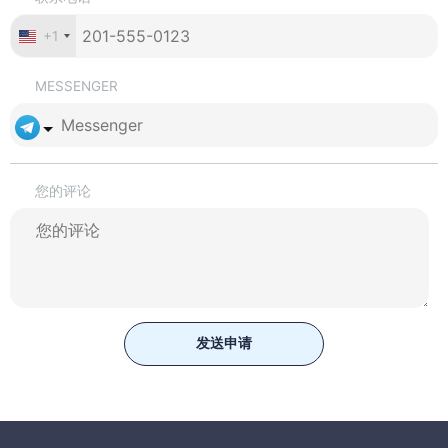
+1
MESSENGER
您的评论
发送申请