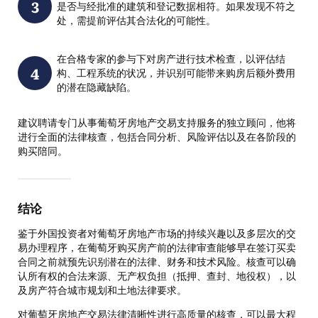
是否与经批准的建筑和登记数据相符。如果发现不符之
处，需提前评估其合法化的可能性。
在合格专家的参与下对房产进行技术检查，以评估结
构、工程系统的状况，并识别可能带来购房后额外费用
的潜在隐藏缺陷。
建议聘请专门从事葡萄牙房地产交易支持服务的独立顾问，他将
进行全面的法律核查，包括合同分析、风险评估以及在各阶段的
购买陪同。
结论
鉴于外国投资者对葡萄牙房地产市场的持续兴趣以及多层次的交
易办理程序，在葡萄牙购买房产前的法律审查能够早在签订买卖
合同之前就预先识别潜在的法律、财务和技术风险。核查可以确
认所有权的合法来源、无产权负担（抵押、查封、地役权），以
及房产符合城市规划和土地法律要求。
对葡萄牙房地产交易法律清晰性进行高质量的核查，可以最大程