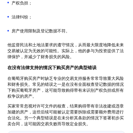
产权负担；
法律纠纷；
房产使用限制及登记数据不符。
他监督民法和土地法要求的遵守情况，从而最大限度地降低未来
交易被认定为无效的可能性。实际上，他的参与为投资提供了法
律保护，并减少了财务损失的风险。
在没有法律支持的情况下购买房产的典型错误
在葡萄牙购买房产时缺乏专业的交易支持服务常常导致重大风险
和财务损失。常见的错误之一是在没有全面核查登记数据的情况
下购买葡萄牙房产，这可能导致购得带有未识别产权负担或所有
权争议的房产。
买家常常忽视对许可文件的核查，结果购得带有非法改建或违章
加建的房产，这些后续可能被认定需要拆除或需要额外费用进行
合法化。另一个典型错误是在未分析其条款的情况下签署初步买
卖合同，这可能因交易失败而导致定金损失。