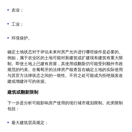
农业；
工业；
环境保护。
确定土地状态对于评估未来对房产允许进行哪些操作是必要的。
例如，属于农业区的土地可能对新建筑或扩建现有建筑有重大限
制。即使土地上已建有房屋，其使用或翻新仍可能受到额外市政
规范的约束。在葡萄牙的法律房产核查旨在确定土地的实际使用
与其官方法律状态之间的一致性。不符之处可能成为拒绝颁发改
建或增建许可的依据。
建筑或翻新限制
下一步是分析可能影响房产使用的现行城市规划限制。此类限制
包括：
最大建筑层高规定；