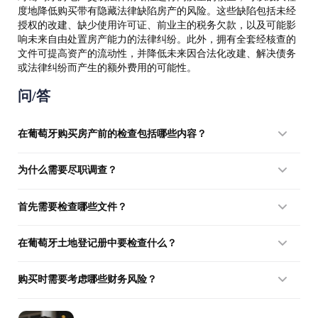
度地降低购买带有隐藏法律缺陷房产的风险。这些缺陷包括未经
授权的改建、缺少使用许可证、前业主的税务欠款，以及可能影
响未来自由处置房产能力的法律纠纷。此外，拥有全套经核查的
文件可提高资产的流动性，并降低未来因合法化改建、解决债务
或法律纠纷而产生的额外费用的可能性。
问/答
在葡萄牙购买房产前的检查包括哪些内容？
检查包括分析所有权、土地登记册数据、是否存在产权负担和债
为什么需要尽职调查？
务，以及对房产技术状况的审查和文件与实际状态的符合性。
尽职调查对于识别隐藏风险是必要的：所有权争议、抵押、查
首先需要检查哪些文件？
封、非法改建以及其他影响交易合法性和安全性的因素。
主要是权属文件、土地登记册摘录、使用许可证(Licença de
在葡萄牙土地登记册中要检查什么？
Utilização)，以及建设和翻新许可。
核对所有者信息、房产面积和特征数据，并记录所有产权负担：
购买时需要考虑哪些财务风险？
抵押、查封、销售禁令或其他限制。
这些风险包括税费、公用事业欠费、公寓管理费，以及可能转移