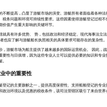
的不断提高，凸显了游艇市场的演变。游艇所有者面临着各种法
、税务问题和环境可持续性要求。这些因素使得游艇登记过程不
期价值产生重大影响的关键环节。
辖就具有许多优势、 势，包括政治和经济稳定、现代海事法立
有者也应了解与游艇船长执照相关的具体要求可能存在的复杂性。
步，游艇市场为船主提供了越来越多的国际运营机会。 因此，
重要性与日俱增，因为这些专业人士可以提供必要的知识和专业
艇。
艇业中的重要性
艇登记的主要旗帜之一，提供高度保密性、支持船舶登记的专业
和政治环境以及优惠的税收条件，该司法管辖区吸引了来自世界