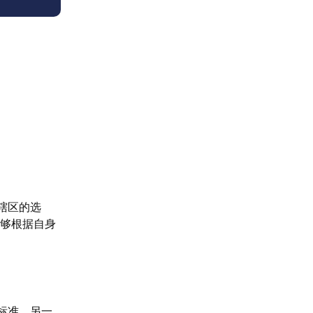
辖区的选
能够根据自身
标准。另一