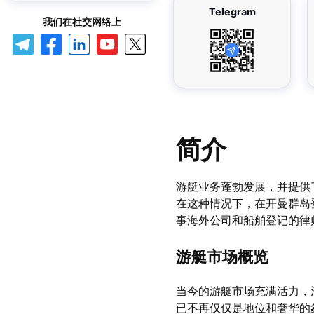
Telegram
我们在社交网络上
简介
游艇业务蓬勃发展，并提供
在这种情况下，在开曼群岛
事海外公司和船舶登记的律
游艇市场概览
当今的游艇市场充满活力，
已不再仅仅是地位和奢华的