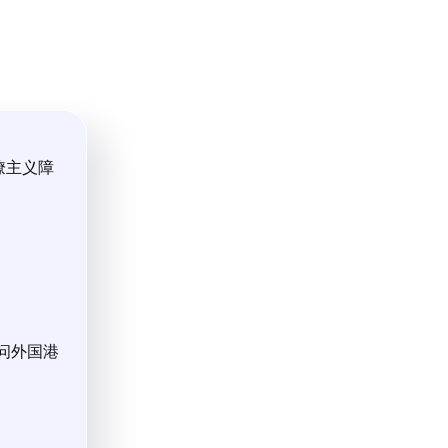
僚主义障
问外国港