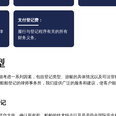
支付登记费：
律
履行与登记程序有关的所有
财务义务。
型
细考虑一系列因素，包括登记类型、游艇的具体情况以及司法管
外船舶登记的律师事务所，我们提供广泛的服务和建议，使客户
登记
提交文件，确认所有权、船舶的技术特点以及是否符合国际安全