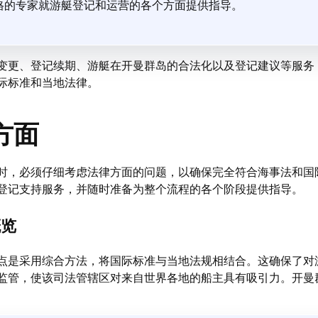
格的专家就游艇登记和运营的各个方面提供指导。
变更、登记续期、游艇在开曼群岛的合法化以及登记建议等服务
际标准和当地法律。
方面
时，必须仔细考虑法律方面的问题，以确保完全符合海事法和国
登记支持服务，并随时准备为整个流程的各个阶段提供指导。
概览
点是采用综合方法，将国际标准与当地法规相结合。这确保了对
监管，使该司法管辖区对来自世界各地的船主具有吸引力。开曼