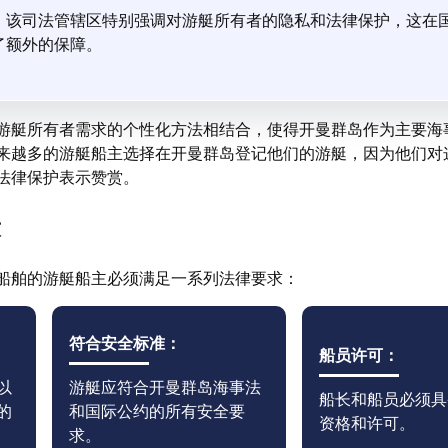
：该司法管辖区特别强调对游艇所有者的隐私和法律保护，这在
了额外的保障。
游艇所有者需求的个性化方法相结合，使得开曼群岛作为主要海
来越多的游艇船主选择在开曼群岛登记他们的游艇，因为他们对
法律保护表示赞赏。
求
船舶的游艇船主必须满足一系列法律要求：
符合安全标准：
船员许可：
以
游艇应符合开曼群岛海事法
船长和船员必须具
的
和国际公约的所有安全要
资格和许可。
求。