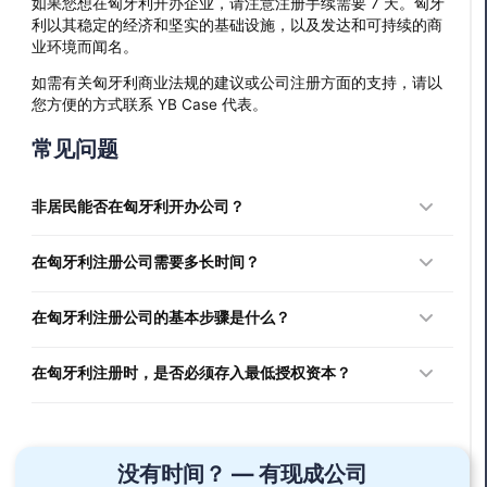
如果您想在匈牙利开办企业，请注意注册手续需要 7 天。匈牙
利以其稳定的经济和坚实的基础设施，以及发达和可持续的商
业环境而闻名。
如需有关匈牙利商业法规的建议或公司注册方面的支持，请以
您方便的方式联系 YB Case 代表。
常见问题
非居民能否在匈牙利开办公司？
是的，有意在匈牙利开办公司的外国投资者享有与当地投资者
在匈牙利注册公司需要多长时间？
同等的待遇。
如果所有文件齐全且符合所有要求，匈牙利公司注册流程需要
在匈牙利注册公司的基本步骤是什么？
7 个工作日。
选择公司类型。
在匈牙利注册时，是否必须存入最低授权资本？
根据您决定成立的公司类型，您可能需要缴纳最低股本。我们
选择名称并由公司注册处批准。
的专家可以为您提供有关每种法律结构所要求的初始金额的详
细信息。
没有时间？ — 有现成公司
起草新公司注册申请书，并将其连同一揽子组成文件提交