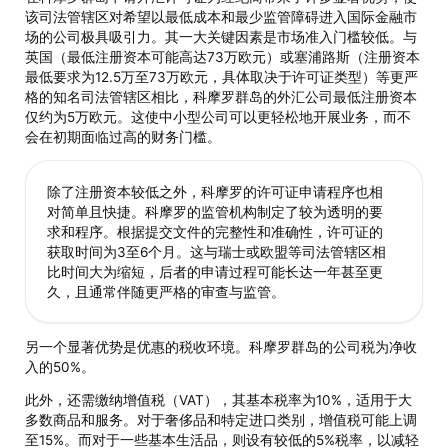
该司法管辖区对希望以最低成本和最少监管障碍进入国际金融市
场的公司极具吸引力。其一大关键因素是市场准入门槛较低。与
英国（最低注册资本可能高达73万欧元）或塞浦路斯（注册资本
最低要求为12.5万至73万欧元，具体取决于许可证类型）等更严
格的知名司法管辖区相比，科摩罗群岛的外汇公司最低注册资本
仅约为5万欧元。这使中小型公司可以更轻松地开展业务，而不
会在初期面临过高的财务门槛。
除了注册资本较低之外，科摩罗的许可证申请程序也相
对简单且快捷。科摩罗的监管机构制定了较为透明的要
求和程序。根据提交文件的完整性和准确性，许可证的
获取时间为3至6个月。这与瑞士或欧盟等司法管辖区相
比时间大为缩短，后者的申请过程可能长达一年甚至更
久，且通常伴随更严格的审查与监管。
另一个显著优势是优惠的税收环境。科摩罗群岛的公司税为净收
入的50%。
此外，还需缴纳增值税（VAT），其基本税率为10%，适用于大
多数商品和服务。对于奢侈品和特定进口类别，增值税可能上调
至15%。而对于一些基本生活品，则设有较低的5%税率，以减轻