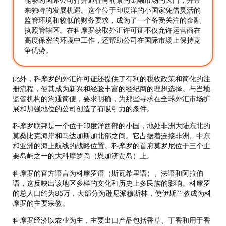
来独特的发展机遇。这个位于印度洋的小国家凭借灵活的
监管环境和较低的财务要求，成为了一个备受关注的金融
执照管辖区。在科摩罗获取外汇许可证不仅允许运营商在
高度保密的环境中工作，还帮助公司在国际市场上保持竞
争优势。
此外，科摩罗的外汇许可证还提供了有利的税收政策和简化的注
册流程，使其成为新兴和经验丰富的经纪商的理想选择。与当地
监管机构的沟通简便，要求明确，为那些寻求在全球外汇市场扩
展和加强地位的公司创造了有吸引力的条件。
科摩罗联邦是一个位于印度洋西部的小国，地处非洲大陆东北的
莫桑比克海岸和马达加斯加北部之间。它占据着连接非洲、中东
和亚洲的海上航线的战略位置。科摩罗的首府莫罗尼位于三个主
要岛屿之一的大科摩罗岛（恩加济贾岛）上。
科摩罗的官方语言为科摩罗语（斯瓦希里语）、法语和阿拉伯
语，这反映出该地区多样的文化和历史上多民族的影响。科摩罗
的总人口约为85万，大部分为逊尼派穆斯林，使伊斯兰教成为科
摩罗的主要宗教。
科摩罗经济以农业为主，主要出口产品包括香草、丁香和用于香