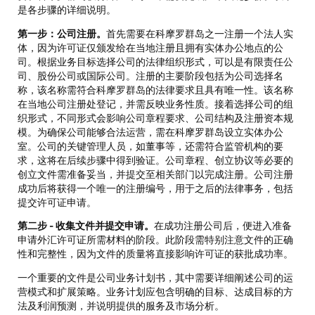
是各步骤的详细说明。
第一步：公司注册。
首先需要在科摩罗群岛之一注册一个法人实
体，因为许可证仅颁发给在当地注册且拥有实体办公地点的公
司。根据业务目标选择公司的法律组织形式，可以是有限责任公
司、股份公司或国际公司。注册的主要阶段包括为公司选择名
称，该名称需符合科摩罗群岛的法律要求且具有唯一性。该名称
在当地公司注册处登记，并需反映业务性质。接着选择公司的组
织形式，不同形式会影响公司章程要求、公司结构及注册资本规
模。为确保公司能够合法运营，需在科摩罗群岛设立实体办公
室。公司的关键管理人员，如董事等，还需符合监管机构的要
求，这将在后续步骤中得到验证。公司章程、创立协议等必要的
创立文件需准备妥当，并提交至相关部门以完成注册。公司注册
成功后将获得一个唯一的注册编号，用于之后的法律事务，包括
提交许可证申请。
第二步 - 收集文件并提交申请。
在成功注册公司后，便进入准备
申请外汇许可证所需材料的阶段。此阶段需特别注意文件的正确
性和完整性，因为文件的质量将直接影响许可证的获批成功率。
一个重要的文件是公司业务计划书，其中需要详细阐述公司的运
营模式和扩展策略。业务计划应包含明确的目标、达成目标的方
法及利润预测，并说明提供的服务及市场分析。