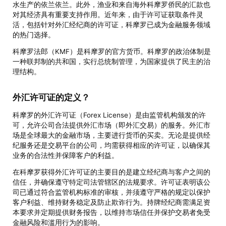
水生产的依兰依兰。此外，渔业和来自海外科摩罗侨民的汇款也
对其经济具有重要支持作用。近年来，由于许可证获取条件灵
活，包括针对外汇经纪商的许可证，科摩罗已成为金融服务领域
的热门选择。
科摩罗法郎（KMF）是科摩罗的官方货币。科摩罗的政治体制是
一种联邦制的共和国，实行总统制管理，为国家提供了民主的治
理结构。
外汇许可证的定义？
科摩罗的外汇许可证（Forex License）是由监管机构颁发的许
可，允许公司合法提供外汇市场（即外汇交易）的服务。外汇市
场是全球最大的金融市场，主要进行货币的买卖。无论是提供经
纪服务还是交易平台的公司，均需获得相应的许可证，以确保其
业务的合法性并保障客户的利益。
在科摩罗获得外汇许可证的主要目的是建立经纪商与客户之间的
信任，并确保遵守特定司法管辖区的法规要求。许可证表明该公
司已通过符合监管机构标准的审核，并须遵守严格的规定以保护
客户利益、维持财务稳定及防止欺诈行为。持牌经纪商需满足资
本要求并定期提供财务报告，以维持市场信任并保护交易者免受
金融风险和滥用行为的影响。