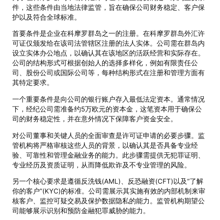
件，这些条件由当地法律监管，旨在确保公司财务稳定、客户保
护以及符合全球标准。
首要条件是企业在科摩罗群岛之一的注册。在科摩罗群岛外汇许
可证仅颁发给在该司法管辖区注册的法人实体。公司需在群岛内
设立实体办公地点，以确认其在该地区的活跃经营和实际存在。
公司的结构形式可根据创始人的选择多样化，例如有限责任公
司、股份公司或国际公司等，每种结构形式在注册和管理方面有
其特定要求。
一个重要条件是向公司的银行账户存入最低法定资本。通常情况
下，经纪公司需准备约5万欧元的资本金，这笔资本用于确保公
司的财务稳定性，并在意外情况下保障客户资金安全。
对公司董事和关键人员的全面审查是许可证申请的必要步骤。监
管机构将严格审核这些人员的背景，以确认其是否具备专业经
验、可靠性和管理金融业务的能力。此步骤需提供无犯罪证明、
专业经历及资质证明，从而降低欺诈及不专业管理的风险。
另一个核心要求是遵循反洗钱(AML)、反恐融资(CFT)以及“了解
你的客户”(KYC)的标准。公司需展示其实施有效的内部机制来审
核客户、监控可疑交易及保护数据隐私的能力。监管机构期望公
司能够展示识别和预防金融犯罪威胁的能力。