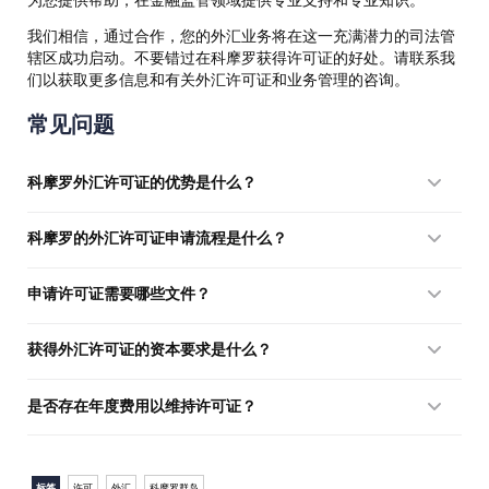
我们相信，通过合作，您的外汇业务将在这一充满潜力的司法管
辖区成功启动。不要错过在科摩罗获得许可证的好处。请联系我
们以获取更多信息和有关外汇许可证和业务管理的咨询。
常见问题
科摩罗外汇许可证的优势是什么？
科摩罗的外汇许可证为公司提供国际市场准入、低廉的许可证申
科摩罗的外汇许可证申请流程是什么？
请和维护成本以及灵活的监管要求，从而降低行政成本。
流程包括在科摩罗注册公司、提交必要文件、支付费用并遵循报
申请许可证需要哪些文件？
告要求。与其他司法管辖区相比，科摩罗的时限和要求相对简
单。
主要文件包括公司章程、注册证明、地址和所有者与管理层的身
获得外汇许可证的资本要求是什么？
份认证以及现有的财务报告。
在科摩罗，外汇公司所需的最低注册资本通常远低于其他国家，
是否存在年度费用以维持许可证？
这使得小型公司也可以获得许可证。
是的，公司需要支付年度许可证和业务维护费，但费用相对较
低，使科摩罗对外汇经纪商极具吸引力。
标签
许可
外汇
科摩罗群岛