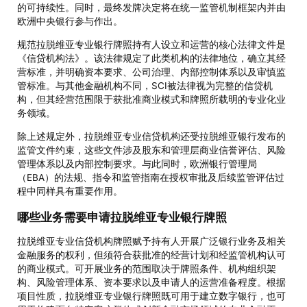
的可持续性。同时，最终发牌决定将在统一监管机制框架内并由
欧洲中央银行参与作出。
规范拉脱维亚专业银行牌照持有人设立和运营的核心法律文件是
《信贷机构法》。该法律规定了此类机构的法律地位，确立其经
营标准，并明确资本要求、公司治理、内部控制体系以及审慎监
管标准。与其他金融机构不同，SCI被法律视为完整的信贷机
构，但其经营范围限于获批准商业模式和牌照所载明的专业化业
务领域。
除上述规定外，拉脱维亚专业信贷机构还受拉脱维亚银行发布的
监管文件约束，这些文件涉及股东和管理层商业信誉评估、风险
管理体系以及内部控制要求。与此同时，欧洲银行管理局
（EBA）的法规、指令和监管指南在授权审批及后续监管评估过
程中同样具有重要作用。
哪些业务需要申请拉脱维亚专业银行牌照
拉脱维亚专业信贷机构牌照赋予持有人开展广泛银行业务及相关
金融服务的权利，但须符合获批准的经营计划和经监管机构认可
的商业模式。可开展业务的范围取决于牌照条件、机构组织架
构、风险管理体系、资本要求以及申请人的运营准备程度。根据
项目性质，拉脱维亚专业银行牌照既可用于建立数字银行，也可