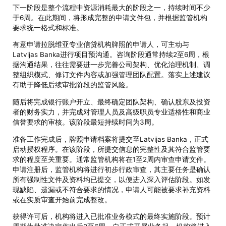
下一阶段是整个流程中资源消耗最大的阶段之一，持续时间不少
于6周。在此期间，将形成完整的申请文件包，并根据监管机构
要求统一格式和标准。
有意申请拉脱维亚专业信贷机构牌照的申请人，可主动与
Latvijas Banka进行项目预沟通。咨询阶段通常持续2至6周，根
据沟通结果，往往需要进一步完善公司架构、优化治理机制、调
整组织模式、修订文件内容或加强管理团队配置。落实上述建议
有助于降低后续审批阶段的监管风险。
随后将完成银行账户开立、最终确定团队架构、确认股东及投资
者的财务实力，并完成对管理人员及高级职员专业适格性和商业
信誉要求的审核。该阶段最短持续时间为3周。
准备工作完成后，牌照申请档案将提交至Latvijas Banka，正式
启动授权程序。在该阶段，所提交信息的完整性及其符合监管要
求的程度至关重要。通常监管机构将在1至2周内审查申请文件。
申请注册后，监管机构将进行初步行政审查，其主要任务是确认
所有强制性文件及资料均已提交，以便进入深入评估阶段。如发
现缺陷、遗漏或不符合要求的情况，申请人可能被要求补充资料
或在实质审查开始前完成整改。
获得许可后，机构将进入已批准业务模式的最终实施阶段。预计