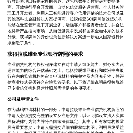
行牌照表现出特别浓厚的兴趣。这包括数字支付解决方案提供
商、开放银行平台开发商、自动化信贷服务运营商、个人财务管
理工具开发者、利用人工智能进行客户信用评估的技术公司以及
其他高科技金融解决方案提供商。拉脱维亚SCI牌照使这些机构
能够在受监管环境下开展业务，增强客户和投资者信任，并合法
地将新产品推向市场，从而促进竞争发展和国家金融体系的技术
升级。获得牌照的身份也为创新解决方案进一步融入国家银行体
系创造了条件。
获得拉脱维亚专业银行牌照的要求
专业信贷机构的授权程序建立在对申请人组织能力、财务实力及
运营能力的综合评估基础之上。包括拉脱维亚银行和欧洲中央银
行在内的监管机构将审查申请材料的完整性及内容充分性，并评
估商业模式是否符合审慎监管要求。以下将详细说明获得拉脱维
亚专业信贷机构经营牌照所需满足的各项要求。
公司及申请文件
作为基础申请材料的一部分，申请拉脱维亚专业信贷机构牌照的
申请人必须提交完整的设立及注册文件，以证明拟设立法人实体
具备法律行为能力并符合国家法律规定。其中，所有权结构披露
具有重要意义：申请人需提交详细的股权结构图，列明最终受益