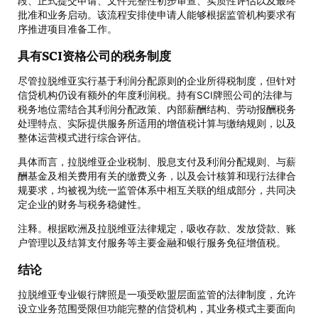
段、正式提交申请、文件完整性初步审查、实质性评估以及最终
批准和业务启动。该流程安排使申请人能够根据监管机构要求有
序推进项目准备工作。
具有SCI资格公司的税务制度
尽管拉脱维亚实行基于利润分配原则的企业所得税制度，但针对
信贷机构仍设有额外的年度利润税。持有SCI牌照公司的法律与
税务地位需结合其利润分配政策、内部薪酬结构、劳动报酬税务
处理特点、实际提供服务所适用的增值税计算与缴纳规则，以及
整体运营模式进行综合评估。
具体而言，拉脱维亚企业税制、股息支付及利润分配规则、与薪
酬基金及相关费用有关的缴费义务，以及会计核算和现行法律合
规要求，均被视为统一监管体系中相互关联的组成部分，共同决
定企业的财务与税务稳健性。
注释。根据欧洲及拉脱维亚法律规定，吸收存款、发放贷款、账
户管理以及结算支付服务等主要金融和银行服务免征增值税。
结论
拉脱维亚专业银行牌照是一项受欧盟层面监管的法律制度，允许
设立业务范围受限但功能完整的信贷机构，其业务模式主要面向