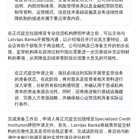
说明、内部控制体系、风险管理体系以及金融犯罪防范机
制等资料。运营模式、信息技术基础设施及业务连续性保
障机制的描述亦属于重点审查内容。
在正式提交拉脱维亚专业信贷机构牌照申请之前，可以主动与
Latvijas Banka开展预沟通，以介绍项目并讨论其主要特征。该
会议有助于获取关于商业模式、公司结构及已准备文件的初步反
馈。监管机构将在咨询过程中指出需要进一步完善或补充证明材
料的事项，从而降低后续审查阶段出现重大意见的可能性。
在正式提交申请之前，项目必须达到实际开展受监管业务
的准备状态。在此阶段，将对股东及投资者相关资料进行
深入审查，分析所有权结构透明度，并确认用于形成机构
资本的资金来源合法性。同时，还将推进银行基础设施建
设、完善人力资源战略，并确保核心运营流程具备实际运
行条件。
完成准备工作后，申请人将正式提交拉脱维亚Specialized Credit
Institution牌照申请文件。首先，Latvijas Banka将核查所提交材
料的完整性及其是否符合既定要求。完成该阶段后，将启动与欧
洲中央银行协调开展的实质性项目评估程序。