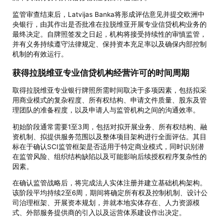
监管审查结束后，Latvijas Banka将形成评估意见并提交欧洲中
央银行，由其作出是否批准在拉脱维亚开展专业信贷机构业务的
最终决定。自牌照签发之日起，机构将接受持续性的审慎监管，
并有义务持续遵守法律规定、保持资本充足率以及确保内部控制
机制的有效运行。
获得拉脱维亚专业信贷机构经营许可的时间周期
取得拉脱维亚专业银行牌照所需时间取决于多项因素，包括拟采
用商业模式的复杂程度、所有权结构、申请文件质量、股东及管
理团队的准备程度，以及申请人与监管机构之间的沟通效率。
初始阶段通常需要1至3周，包括对拟开展业务、所有权结构、融
资机制、拟提供服务范围以及整体项目架构进行全面评估。其目
标在于确认SCI监管框架是否适用于特定商业模式，同时识别潜
在监管风险、组织结构缺陷以及可能影响后续授权程序复杂性的
因素。
在确认监管战略后，将完成法人实体注册并建立基础机构架构。
该阶段平均持续2至6周，期间将确定所有权及控制机制、设计公
司治理框架、开展资本规划，并就本地实体存在、人力资源模
式、外部服务提供商的引入以及运营体系建设作出决定。