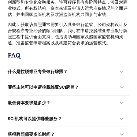
创新型和专业化金融服务。许可程序具有多阶段特点，涉及对商
业模式、所有权结构、资本来源及申请人运营准备情况的全面评
估，并由国家监管机构及欧洲监管机构共同参与审核。
因此，获取该牌照通常需要引入具备银行监管、公司架构设计及
合规程序专业经验的顾问团队。我可在申请拉脱维亚专业银行牌
照过程中提供全面支持，包括协助与国家及超国家监管机构沟
通、准备监管申请档案以及构建符合要求的运营模式。
FAQ
什么是拉脱维亚专业银行牌照？
这是一种特殊监管制度，允许设立采用有限银行业务模式的信贷
哪些主体可以申请拉脱维亚SCI牌照？
机构，在无需取得完整通用银行牌照的情况下，为欧盟市场提供
特定金融服务。
申请人可以是金融公司、投资公司、金融科技项目以及计划从事
最低资本要求是多少？
信贷业务、数字银行业务或专业金融服务的企业集团。
基础最低注册资本为100万欧元，但根据具体商业模式及风险水
SCI机构可以提供哪些服务？
平，实际要求的资本规模可能更高。​​​​​​​
机构可在牌照许可范围内吸收存款、发放贷款、提供结算与支付
获得牌照需要多长时间？
服务、数字银行服务以及其他金融服务。​​​​​​​