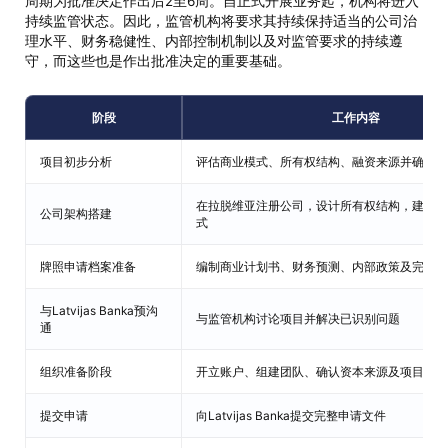
周期为批准决定作出后2至6周。自正式开展业务起，机构将进入
持续监管状态。因此，监管机构将要求其持续保持适当的公司治
理水平、财务稳健性、内部控制机制以及对监管要求的持续遵
守，而这些也是作出批准决定的重要基础。
阶段
工作内容
项目初步分析
评估商业模式、所有权结构、融资来源并确定适
在拉脱维亚注册公司，设计所有权结构，建立治
公司架构搭建
式
牌照申请档案准备
编制商业计划书、财务预测、内部政策及完整申
与Latvijas Banka预沟
与监管机构讨论项目并解决已识别问题
通
组织准备阶段
开立账户、组建团队、确认资本来源及项目参与
提交申请
向Latvijas Banka提交完整申请文件