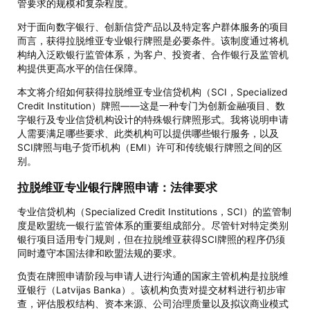
管要求的规模和复杂程度。
对于面向数字银行、创新信贷产品以及特定客户群体服务的项目
而言，获得拉脱维亚专业银行牌照是必要条件。该制度通过将机
构纳入泛欧银行监管体系，为客户、投资者、合作银行及监管机
构提供更高水平的信任保障。
本文将介绍如何获得拉脱维亚专业信贷机构（SCI，Specialized
Credit Institution）牌照——这是一种专门为创新金融项目、数
字银行及专业信贷机构设计的特殊银行牌照形式。我将说明申请
人需要满足哪些要求、此类机构可以提供哪些银行服务，以及
SCI牌照与电子货币机构（EMI）许可和传统银行牌照之间的区
别。
拉脱维亚专业银行牌照申请：法律要求
专业信贷机构（Specialized Credit Institutions，SCI）的监管制
度是欧盟统一银行监管体系的重要组成部分。尽管针对特定类别
银行项目适用专门规则，但在拉脱维亚获得SCI牌照的程序仍须
同时遵守本国法律和欧盟法规的要求。
负责在牌照申请阶段与申请人进行沟通的国家主管机构是拉脱维
亚银行（Latvijas Banka）。该机构负责对提交材料进行初步审
查，评估股权结构、资本来源、公司治理质量以及拟议商业模式