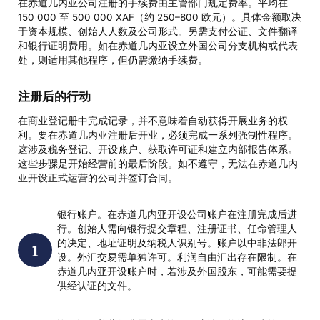
在赤道几内亚公司注册的手续费由主管部门规定费率。平均在
150 000 至 500 000 XAF（约 250–800 欧元）。具体金额取决
于资本规模、创始人人数及公司形式。另需支付公证、文件翻译
和银行证明费用。如在赤道几内亚设立外国公司分支机构或代表
处，则适用其他程序，但仍需缴纳手续费。
注册后的行动
在商业登记册中完成记录，并不意味着自动获得开展业务的权
利。要在赤道几内亚注册后开业，必须完成一系列强制性程序。
这涉及税务登记、开设账户、获取许可证和建立内部报告体系。
这些步骤是开始经营前的最后阶段。如不遵守，无法在赤道几内
亚开设正式运营的公司并签订合同。
银行账户。在赤道几内亚开设公司账户在注册完成后进
行。创始人需向银行提交章程、注册证书、任命管理人
的决定、地址证明及纳税人识别号。账户以中非法郎开
设。外汇交易需单独许可。利润自由汇出存在限制。在
赤道几内亚开设账户时，若涉及外国股东，可能需要提
供经认证的文件。