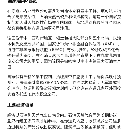
国家基本信息
在赤道几内亚开设公司需要对当地体系有基本了解。该司法区结
合了离岸灵活性、石油天然气资产和特殊税制。这是一个国家控
制与私人进入战略性市场并存的国家。从地理到税收的各个因素
都会直接影响赤道几内亚公司注册。
该国位于中非西海岸地区，领土包括大陆部分和五个岛屿。政治
体制为总统制共和国。国家货币为中非金融合作法郎（XAF），
通过中非国家银行联盟（BEAC）与欧元挂钩。经济以碳氢化合
物开采为基础。在石油天然气产量增长的背景下，在赤道几内亚
设立公司尤其重要，因为该国是撒哈拉以南非洲第三大石油生产
国
国家保持严格的集中控制。治理集中在总统手中，确保高度可预
测性。法律基础遵循 OHADA 条款。政治结构稳定，无军事或社
会冲突。签证和投资政策相对封闭，但允许在赤道几内亚外国投
资者依托当地代表设立公司。
主要经济领域
经济以石油和天然气出口为导向。石油天然气合同为长期协议，
且只有经国家同意才能参与。在赤道几内亚，该领域的公司注册
通过特别的产品分成协议实现。建筑行业依赖国家预算，但对承