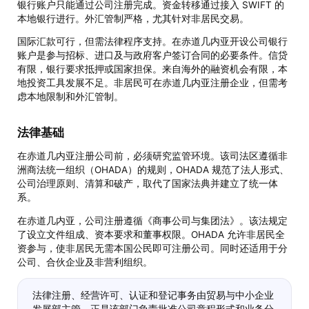
银行账户只能通过公司注册完成。资金转移通过接入 SWIFT 的
本地银行进行。外汇管制严格，尤其针对非居民交易。
国际汇款可行，但需法律程序支持。在赤道几内亚开设公司银行
账户是参与招标、进口及与政府客户签订合同的必要条件。信贷
有限，银行要求抵押或国家担保。来自海外的融资机会有限，本
地投资工具发展不足。非居民可在赤道几内亚注册企业，但需考
虑本地限制和外汇管制。
法律基础
在赤道几内亚注册公司前，必须研究监管环境。该司法区遵循非
洲商法统一组织（OHADA）的规则，OHADA 规范了法人形式、
公司治理原则、清算和破产，取代了国家法典并建立了统一体
系。
在赤道几内亚，公司注册遵循《商事公司与集团法》。该法规定
了设立文件组成、资本要求和董事权限。OHADA 允许非居民全
资参与，使非居民无需本国公民即可注册公司。同时还适用于分
公司、合伙企业及非营利组织。
法律注册、经营许可、认证和登记事务由贸易与中小企业
发展部主管。正是该部门负责批准公司章程形式和业务分