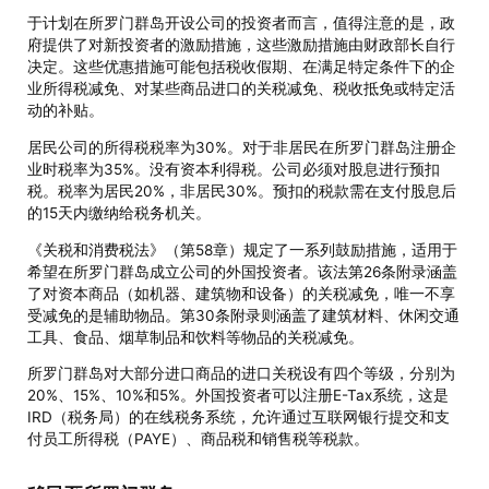
于计划在所罗门群岛开设公司的投资者而言，值得注意的是，政
府提供了对新投资者的激励措施，这些激励措施由财政部长自行
决定。这些优惠措施可能包括税收假期、在满足特定条件下的企
业所得税减免、对某些商品进口的关税减免、税收抵免或特定活
动的补贴。
居民公司的所得税税率为30%。对于非居民在所罗门群岛注册企
业时税率为35%。没有资本利得税。公司必须对股息进行预扣
税。税率为居民20%，非居民30%。预扣的税款需在支付股息后
的15天内缴纳给税务机关。
《关税和消费税法》（第58章）规定了一系列鼓励措施，适用于
希望在所罗门群岛成立公司的外国投资者。该法第26条附录涵盖
了对资本商品（如机器、建筑物和设备）的关税减免，唯一不享
受减免的是辅助物品。第30条附录则涵盖了建筑材料、休闲交通
工具、食品、烟草制品和饮料等物品的关税减免。
所罗门群岛对大部分进口商品的进口关税设有四个等级，分别为
20%、15%、10%和5%。外国投资者可以注册E-Tax系统，这是
IRD（税务局）的在线税务系统，允许通过互联网银行提交和支
付员工所得税（PAYE）、商品税和销售税等税款。