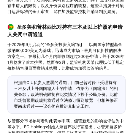
籍申请人的限制，以及身份识别程序的调整。这些举措属于对项
目运营标准的全面审查，旨在加强监管控制并消除制度漏洞。
圣多美和普林西比对持有三本及以上护照的申请
人关闭申请通道
于2025年9月启动的“圣多美投资入籍”项目，以向国家转型基金
缴纳90,000美元为基础，迅速成为市场上最具可负担性的解决
方案之一。在最初几个月内即收到超过200份申请，并于2026年
1月签发了首本护照。然而在2月，监管机构因某代理以低于规定
价格销售项目而撤销其执照，此举成为加强监管的信号。
根据由CIU负责人签署的通知，目前已暂时停止受理持有
三种及以上外国国籍人士的申请。依据为《国籍法》的相
关条款，该法明确限制在此类情况下授予公民身份。此前
市场曾预期该规则将通过立法修订得到放宽，但相关修正
案尚未通过——议会仍在推进其制定工作。
尽管部分市场参与者对此表示不满，但该新规的影响被评估为中
等水平。EC Holdings创始人兼首席执行官指出，尽管来自多护
照投资者的需求确实存在，但其占比并不高，因此暂停受理此类