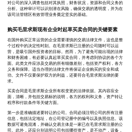
对公司的深入调查包括对其执照，财务状况，资源和合同义务的
分析。这种审计可以识别潜在风险，确保交易的透明度，并为在
该司法管辖区有效管理业务奠定坚实的基础。
购买毛里求斯现有企业时起草买卖合同的关键要素
在国外购买正常运营的企业需要谨慎的交易法律文件，这也是整
个过程中的决定性时刻。在毛里求斯已注册的公司随时可以运
营，是吸引国外投资者的目标。然而，为了避免可能出现的法律
和财务困难，有必要认真起草买卖合同，并考虑到协议的各个方
面。此类文件应涉及交易的所有细微差别，包括资产权利，各方
义务和保障。适当办理的法律文件将保证企业购买的安全和成
功。文件不仅要保护双方的利益，还要符合毛里求斯法律的要
求。
买卖合同是毛里求斯企业所有权变更的法律依据。其内容应全
面，清晰，并包括交易标的说明，各方的权利和义务，资产转让
程序和付款条件等关键方面。
第一步是准确描述要转让的公司。合同必须注明公司的所有注册
信息，包括法定地址，在公司登记册中的编号以及执照信息。该
数据可避免混淆，并确认交易主体是一家已在毛里求斯注册的公
司。此外，还应分别说明公司包括哪些资产，是不动产，设备，