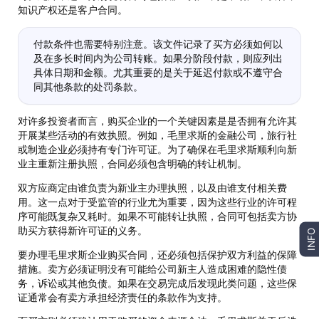
知识产权还是客户合同。
付款条件也需要特别注意。该文件记录了买方必须如何以
及在多长时间内为公司转账。如果分阶段付款，则应列出
具体日期和金额。尤其重要的是关于延迟付款或不遵守合
同其他条款的处罚条款。
对许多投资者而言，购买企业的一个关键因素是是否拥有允许其
开展某些活动的有效执照。例如，毛里求斯的金融公司，旅行社
或制造企业必须持有专门许可证。为了确保在毛里求斯顺利向新
业主重新注册执照，合同必须包含明确的转让机制。
双方应商定由谁负责为新业主办理执照，以及由谁支付相关费
用。这一点对于受监管的行业尤为重要，因为这些行业的许可程
序可能既复杂又耗时。如果不可能转让执照，合同可包括卖方协
助买方获得新许可证的义务。
INFO
要办理毛里求斯企业购买合同，还必须包括保护双方利益的保障
措施。卖方必须证明没有可能给公司新主人造成困难的隐性债
务，诉讼或其他负债。如果在交易完成后发现此类问题，这些保
证通常会有卖方承担经济责任的条款作为支持。