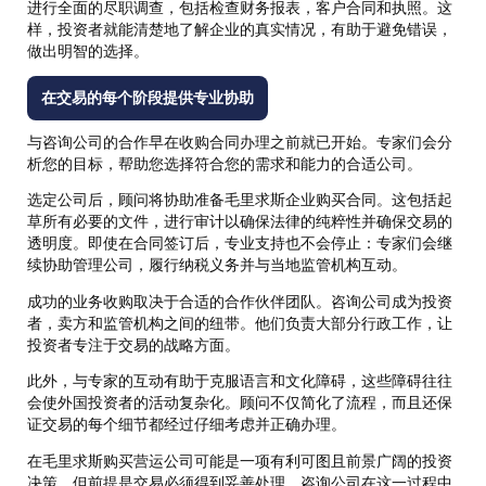
进行全面的尽职调查，包括检查财务报表，客户合同和执照。这
样，投资者就能清楚地了解企业的真实情况，有助于避免错误，
做出明智的选择。
在交易的每个阶段提供专业协助
与咨询公司的合作早在收购合同办理之前就已开始。专家们会分
析您的目标，帮助您选择符合您的需求和能力的合适公司。
选定公司后，顾问将协助准备毛里求斯企业购买合同。这包括起
草所有必要的文件，进行审计以确保法律的纯粹性并确保交易的
透明度。即使在合同签订后，专业支持也不会停止：专家们会继
续协助管理公司，履行纳税义务并与当地监管机构互动。
成功的业务收购取决于合适的合作伙伴团队。咨询公司成为投资
者，卖方和监管机构之间的纽带。他们负责大部分行政工作，让
投资者专注于交易的战略方面。
此外，与专家的互动有助于克服语言和文化障碍，这些障碍往往
会使外国投资者的活动复杂化。顾问不仅简化了流程，而且还保
证交易的每个细节都经过仔细考虑并正确办理。
在毛里求斯购买营运公司可能是一项有利可图且前景广阔的投资
决策，但前提是交易必须得到妥善处理。咨询公司在这一过程中