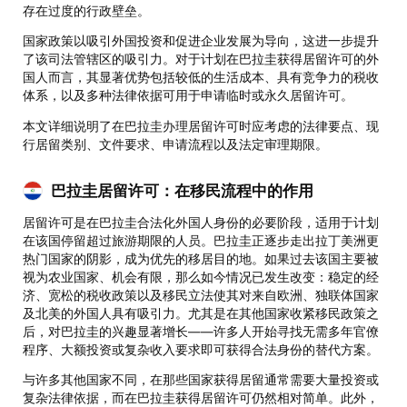
存在过度的行政壁垒。
国家政策以吸引外国投资和促进企业发展为导向，这进一步提升
了该司法管辖区的吸引力。对于计划在巴拉圭获得居留许可的外
国人而言，其显著优势包括较低的生活成本、具有竞争力的税收
体系，以及多种法律依据可用于申请临时或永久居留许可。
本文详细说明了在巴拉圭办理居留许可时应考虑的法律要点、现
行居留类别、文件要求、申请流程以及法定审理期限。
巴拉圭居留许可：在移民流程中的作用
居留许可是在巴拉圭合法化外国人身份的必要阶段，适用于计划
在该国停留超过旅游期限的人员。巴拉圭正逐步走出拉丁美洲更
热门国家的阴影，成为优先的移居目的地。如果过去该国主要被
视为农业国家、机会有限，那么如今情况已发生改变：稳定的经
济、宽松的税收政策以及移民立法使其对来自欧洲、独联体国家
及北美的外国人具有吸引力。尤其是在其他国家收紧移民政策之
后，对巴拉圭的兴趣显著增长——许多人开始寻找无需多年官僚
程序、大额投资或复杂收入要求即可获得合法身份的替代方案。
与许多其他国家不同，在那些国家获得居留通常需要大量投资或
复杂法律依据，而在巴拉圭获得居留许可仍然相对简单。此外，