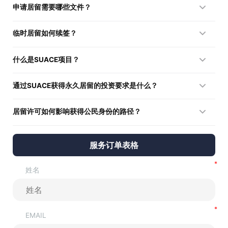
申请居留需要哪些文件？
交申请开始。
身份证明、婚姻状况证明、无犯罪记录证明、医疗保险文件，以
临时居留如何续签？
及经加签并翻译为西班牙语的文件。
在满足法律要求的情况下，每两年续签一次（最多六次），并可
什么是SUACE项目？
作为获得永久居留的阶段。
面向投资者的专项计划，允许通过对巴拉圭经济投资直接获得永
通过SUACE获得永久居留的投资要求是什么？
久居留，免去临时居留阶段。
至少70,000美元，用于真实商业活动，并需创造就业岗位且具
居留许可如何影响获得公民身份的路径？
备经批准的商业计划。
在临时居留满两年后可申请永久居留，再经过三年可申请公民身
份，前提是实际居住、融入社会并遵守法律。
服务订单表格
姓名
EMAIL