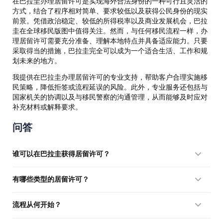
在巴拉圭办理居留许可是实现海外合法身份的一种可行且灵活的
方式，结合了程序相对简单、要求较低以及获得公民身份的现实
前景。凭借政治稳定、较低的所得税率以及商业发展机会，巴拉
圭在全球移民版图中值得关注。然而，与任何移民流程一样，办
理居留许可需要充分准备、理解本地特点并具备适应能力。只要
采取得当的措施，巴拉圭完全可以成为一个适合生活、工作和规
划未来的地方。
我提供在巴拉圭办理居留许可的专业支持，帮助客户合理实施移
民策略，降低拒签或流程延误的风险。此外，专业服务还包括与
国家机关的协调以及与移民警察的沟通管理，从而能够及时应对
补充材料或解释要求。
问答
谁可以在巴拉圭获得居留许可？
外国公民——投资者、退休人员、企业家、学生及其家庭成员
有哪些类型的居留许可？
——可根据移民法律获得。
临时（通常为2年）和永久，包括通过SUACE项目投资获得永久
流程从何开始？
居留。
从准备文件、以旅游身份入境以及向国家移民总局（DGME）提