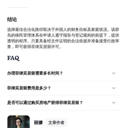
结论
选择最佳合法化路径取决于外国人的财务目标及家庭状况。该群
岛的移民管理体系在申请人遵守报告与登记规则的前提下，提供
透明的程序。只要具备经文件证明的合法依据并准备接受行政审
查，即可获得菲律宾居留许可。
FAQ
办理菲律宾居留需要多长时间？
在移民局完成身份转换通常需要2至4个月。
菲律宾居留费用是多少？
政府费用根据类别不同：13(a)类别约为8,620比索，而SRRV项
是否可以通过购买房地产获得菲律宾居留？
目的文件处理费用为1,500至2,500美元。
不能直接获得身份，但资金可用于SIRV投资项目或作为SRRV
Classic存款的一部分。
丽娜
文章作者