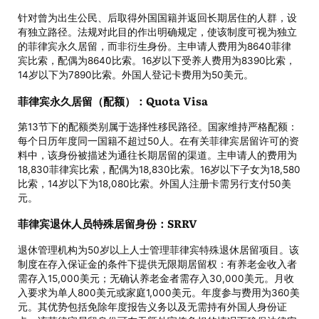
针对曾为出生公民、后取得外国国籍并返回长期居住的人群，设
有独立路径。法规对此目的作出明确规定，使该制度可视为独立
的菲律宾永久居留，而非衍生身份。主申请人费用为8640菲律
宾比索，配偶为8640比索。16岁以下受养人费用为8390比索，
14岁以下为7890比索。外国人登记卡费用为50美元。
菲律宾永久居留（配额）：Quota Visa
第13节下的配额类别属于选择性移民路径。国家维持严格配额：
每个日历年度同一国籍不超过50人。在有关菲律宾居留许可的资
料中，该身份被描述为通往长期居留的渠道。主申请人的费用为
18,830菲律宾比索，配偶为18,830比索。16岁以下子女为18,580
比索，14岁以下为18,080比索。外国人注册卡需另行支付50美
元。
菲律宾退休人员特殊居留身份：SRRV
退休管理机构为50岁以上人士管理菲律宾特殊退休居留项目。该
制度在存入保证金的条件下提供无限期居留权：有养老金收入者
需存入15,000美元；无确认养老金者需存入30,000美元。月收
入要求为单人800美元或家庭1,000美元。年度参与费用为360美
元。其优势包括免除年度报告义务以及无需持有外国人身份证