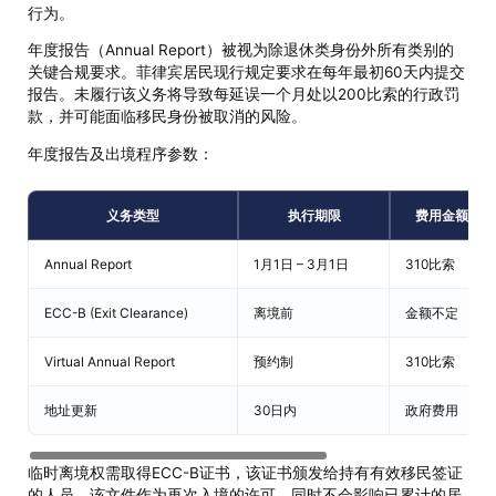
行为。
年度报告（Annual Report）被视为除退休类身份外所有类别的
关键合规要求。菲律宾居民现行规定要求在每年最初60天内提交
报告。未履行该义务将导致每延误一个月处以200比索的行政罚
款，并可能面临移民身份被取消的风险。
年度报告及出境程序参数：
义务类型
执行期限
费用金额
Annual Report
1月1日 – 3月1日
310比索
ECC-B (Exit Clearance)
离境前
金额不定
Virtual Annual Report
预约制
310比索
地址更新
30日内
政府费用
临时离境权需取得ECC-B证书，该证书颁发给持有有效移民签证
的人员。该文件作为再次入境的许可，同时不会影响已累计的居