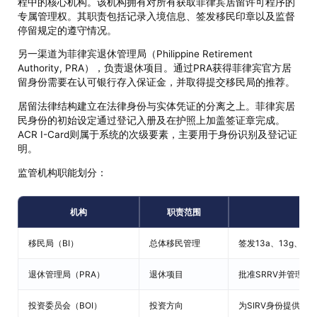
程中的核心机构。该机构拥有对所有获取菲律宾居留许可程序的
专属管理权。其职责包括记录入境信息、签发移民印章以及监督
停留规定的遵守情况。
另一渠道为菲律宾退休管理局（Philippine Retirement
Authority, PRA），负责退休项目。通过PRA获得菲律宾官方居
留身份需要在认可银行存入保证金，并取得提交移民局的推荐。
居留法律结构建立在法律身份与实体凭证的分离之上。菲律宾居
民身份的初始设定通过登记入册及在护照上加盖签证章完成。
ACR I-Card则属于系统的次级要素，主要用于身份识别及登记证
明。
监管机构职能划分：
机构
职责范围
移民局（BI）
总体移民管理
签发13a、13g、配额签
退休管理局（PRA）
退休项目
批准SRRV并管理存
投资委员会（BOI）
投资方向
为SIRV身份提供推荐