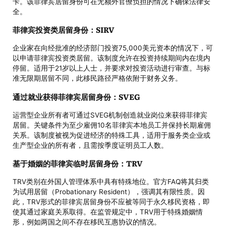
卡。该菲律宾居留身份可在无额外官僚负担的情况下确保法律安
全。
菲律宾投资类居留身份：SIRV
企业家在向经批准的经济部门投资75,000美元资本的情况下，可
以申请菲律宾投资类居留。该制度允许在投资持续期间内在境内
停留。适用于21岁以上人士，并要求对投资活动进行审查。与标
准无限期居留不同，此移民路径严格依附于财务义务。
通过就业获得菲律宾居留身份：SVEG
运营型企业所有者可通过SVEG机制创造就业岗位来获得菲律宾
居留。关键条件为至少雇佣10名菲律宾本地员工并保持长期雇佣
关系。该制度被视为促进经济的特殊工具，适用于服务类企业或
生产型企业的所有者，且需按季度证明员工人数。
基于婚姻的菲律宾临时居留身份：TRV
TRV类别在外国人管理体系中具有特殊地位。官方FAQ将其归类
为试用居留（Probationary Resident），强调其有限性质。因
此，TRV形式的菲律宾居留身份不应被等同于永久移民资格，即
使其通过家庭关系取得。在监管规定中，TRV用于特殊婚姻情
形，例如两国之间不存在移民互惠协议的情况。