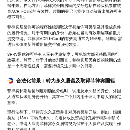
留年限。在此方面，菲律宾外国居民的义务包括在购买机票前核
查ACR I-Card的有效性。过期的登记卡将使自动获得出境许可变
得不可能。
菲律宾居留许可的程序性续期取决于初始许可类型及其发放条件
的履行情况。对于有期限的身份，必须在当前有效期届满前数月
提交申请。菲律宾ACR I-Card的有效期通常为1至5年。到期后需
进行实体更新并重新提交生物识别数据。
SRRV退休许可持有人享有优惠制度，可免除大部分移民局的行
政要求。然而，对于其他类别而言，菲律宾居民身份的续期仍然
是一个周期性任务，需要持续关注护照中的日期。
合法化前景：转为永久居留及取得菲律宾国籍
菲律宾长期居留制度明确区分临时、试用及永久移民身份。外国
人通常从试用身份开始，其在十二个月内用于证明申请人的稳定
意图。
现行法律下，菲律宾永久居留并非对所有类别开放。例如，婚姻
类别（13a）可转为永久，而退休或投资类别仍属于特殊非移民
签证。申请人应将菲律宾永久居留视为保护个人资产及实现工作
权利的法律工具。