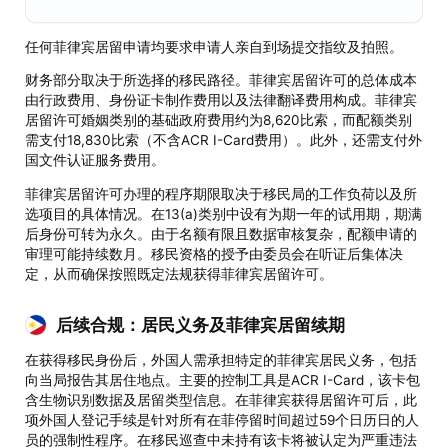
任何菲律宾居留申请均要求申请人亲自到场提交指纹及拍照。
财务部分取决于所选择的移民路径。菲律宾居留许可的总体成本
由行政费用、身份证卡制作费用以及法律翻译费用构成。菲律宾
居留许可婚姻类别的基础政府费用约为8,620比索，而配额类别
需支付18,830比索（不含ACR I-Card费用）。此外，还需支付外
国文件认证服务费用。
菲律宾居留许可办理的程序期限取决于移民局的工作负荷以及所
选项目的具体情况。在13(a)类别中设有为期一年的试用期，期满
后身份可转为永久。由于名额有限且数据审核复杂，配额申请的
审理可能持续数月。移民资格的授予由委员会在听证后集体决
定，从而确保按照既定法规获得菲律宾居留许可。
后续合规：居民义务及菲律宾居留续期
在获得移民身份后，外国人需承担特定的菲律宾居民义务，包括
向当局报告其居住地点。主要的控制工具是ACR I-Card，该卡包
含生物识别数据及居留类型信息。在菲律宾获得居留许可后，此
项外国人登记手续是针对所有在菲停留时间超过59个日历日的人
员的强制性程序。在移民巡查中未持有该卡将被认定为严重违法