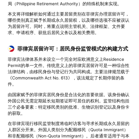
局（Philippine Retirement Authority）的特殊机制来实现。
本文将详细解析如何通过主要居留类别在菲律宾办理居留许可，
哪些类别真正赋予长期或永久居留权，以及哪些选项不应被误认
为居留许可。同时，将重点说明主管机关、法律框架、文件要
求、申请程序、获批后居民义务以及相关费用。
菲律宾居留许可：居民身份监管模式的构建方式
菲律宾法律体系并未设立一个完全对应欧洲意义上Residence
Permit的单一文件。传统意义上的菲律宾居留许可是一种综合性
法律结构，由移民身份与登记行为共同构成。主要法律规范载于
《Commonwealth Act No. 613》，该法规定了长期停留的条
件。
由国家赋予的菲律宾居民身份是合法化的首要依据。该身份确认
外国公民无需定期延长短期签证即可居住的权利。监管结构包括
三个必备要素：特定移民类别的批准、生物识别登记以及身份卡
的获取。
在菲律宾现行移民监管制度将临时访客与寻求长期或永久居留的
人群区分开来。外国人类别分为配额移民（Quota Immigrant）
和非配额移民（Non-Quota Immigrant）。后者通常适用于与本