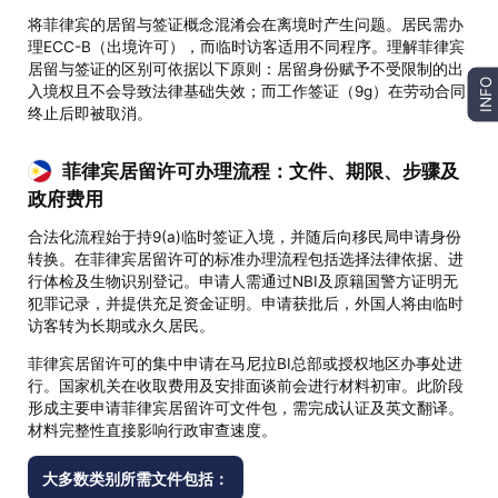
将菲律宾的居留与签证概念混淆会在离境时产生问题。居民需办
理ECC-B（出境许可），而临时访客适用不同程序。理解菲律宾
居留与签证的区别可依据以下原则：居留身份赋予不受限制的出
INFO
入境权且不会导致法律基础失效；而工作签证（9g）在劳动合同
终止后即被取消。
菲律宾居留许可办理流程：文件、期限、步骤及
政府费用
合法化流程始于持9(a)临时签证入境，并随后向移民局申请身份
转换。在菲律宾居留许可的标准办理流程包括选择法律依据、进
行体检及生物识别登记。申请人需通过NBI及原籍国警方证明无
犯罪记录，并提供充足资金证明。申请获批后，外国人将由临时
访客转为长期或永久居民。
菲律宾居留许可的集中申请在马尼拉BI总部或授权地区办事处进
行。国家机关在收取费用及安排面谈前会进行材料初审。此阶段
形成主要申请菲律宾居留许可文件包，需完成认证及英文翻译。
材料完整性直接影响行政审查速度。
大多数类别所需文件包括：