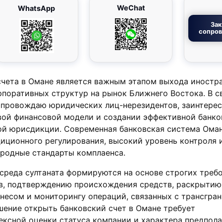
WeChat
WhatsApp
Зак
сопро
счета в Омане является важным этапом выхода иностр
поративных структур на рынок Ближнего Востока. В с
сопровождаю юридических лиц-нерезидентов, заинтере
ой финансовой модели и создании эффективной банко
ой юрисдикции. Современная банковская система Ома
иционного регулирования, высокий уровень контроля 
родные стандарты комплаенса.
среда султаната формируются на основе строгих треб
в, подтверждению происхождения средств, раскрытию
несом и мониторингу операций, связанных с трансгра
ение открыть банковский счет в Омане требует
ексной оценки статуса компании и характера предпол