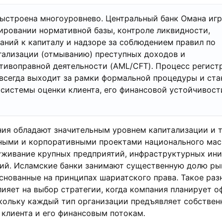
ыстроена многоуровнево. Центральный банк Омана иг
ировании нормативной базы, контроле ликвидности,
аний к капиталу и надзоре за соблюдением правил по
гализации (отмыванию) преступных доходов и
тивоправной деятельности (AML/CFT). Процесс регист
 всегда выходит за рамки формальной процедуры и ста
системы оценки клиента, его финансовой устойчивост
ия обладают значительным уровнем капитализации и 
нными и корпоративными проектами национального мас
уживание крупных предприятий, инфраструктурных ини
ий. Исламские банки занимают существенную долю ры
снованные на принципах шариатского права. Такое раз
ияет на выбор стратегии, когда компания планирует 
скольку каждый тип организации предъявляет собствен
 клиента и его финансовым потокам.