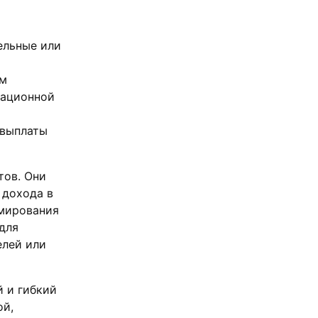
ельные или
ом
рационной
 выплаты
тов. Они
 дохода в
рмирования
для
елей или
 и гибкий
ой,