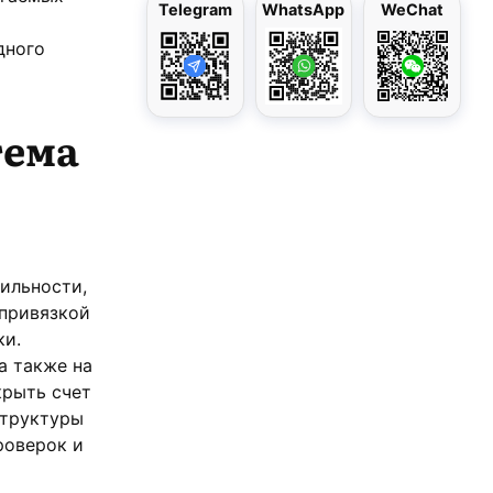
Telegram
WhatsApp
WeChat
дного
тема
ильности,
привязкой
ки.
а также на
крыть счет
структуры
роверок и