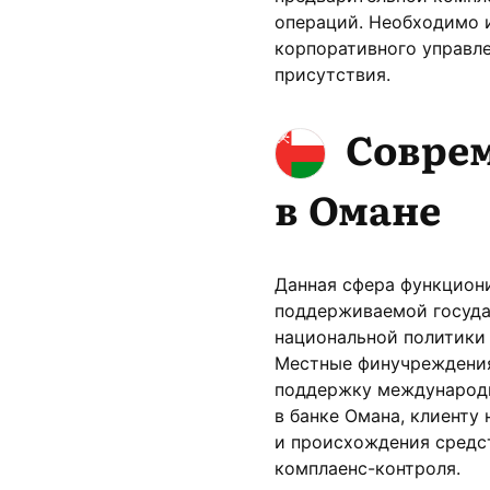
операций. Необходимо и
корпоративного управл
присутствия.
Соврем
в Омане
Данная сфера функцион
поддерживаемой госуда
национальной политики
Местные финучреждения
поддержку международн
в банке Омана, клиенту
и происхождения средст
комплаенс-контроля.