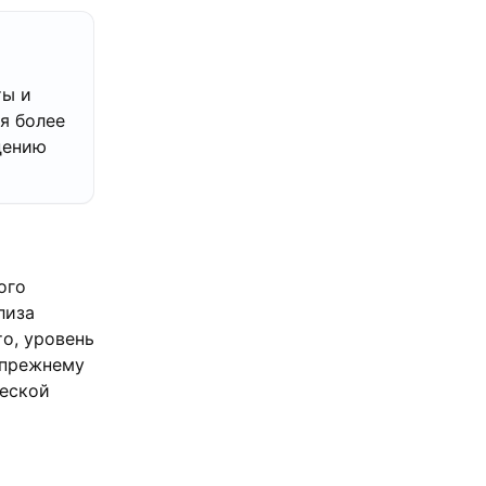
ты и
я более
дению
ого
лиза
о, уровень
-прежнему
ческой