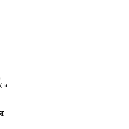
ы
) и
я