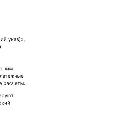
ий указ)»,
т
с ним
платежные
е расчеты.
ируют
окий