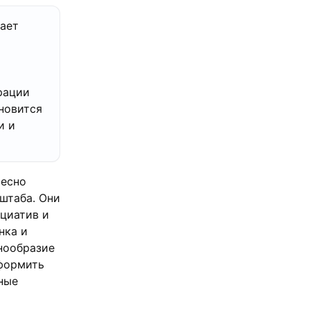
рает
рации
новится
и и
тесно
штаба. Они
циатив и
нка и
нообразие
оформить
ные