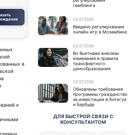
регулирования
гемблинга
азать
вождение
23.07.2026
Введено регулирование
онлайн-игр в Мозамбике
23.07.2026
анных
Во Вьетнаме внесены
воей
изменения в правила
сованных в
трансфертного
ценообразования
вской
на
23.07.2026
и
Обновлены требования
программы гражданство
за инвестиции в Антигуа
ований к
и Барбуде
ДЛЯ БЫСТРОЙ СВЯЗИ С
ничными
КОНСУЛЬТАНТОМ
агаемых