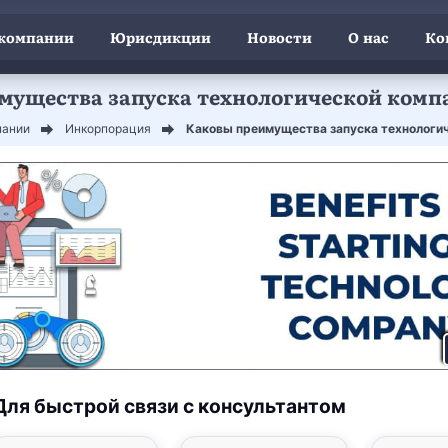
 компании
Юрисдикции
Новости
О нас
Ко
мущества запуска технологической компа
пании
Инкорпорация
Каковы преимущества запуска технологич
Для быстрой связи с консультантом