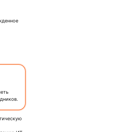
жденное
меть
дников.
огическую