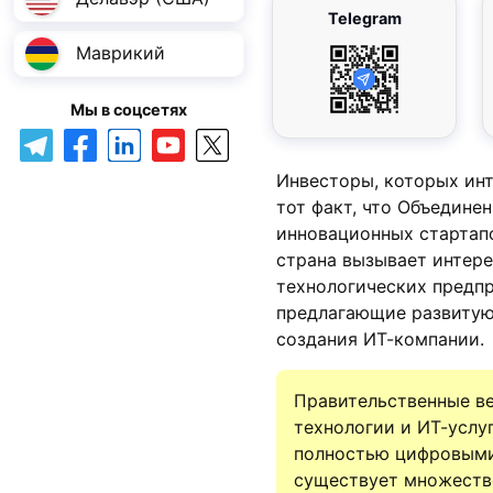
Telegram
Маврикий
Мы в соцсетях
Инвесторы, которых инт
тот факт, что Объедине
инновационных стартапо
страна вызывает интере
технологических предпр
предлагающие развитую
создания ИТ-компании.
Правительственные в
технологии и ИТ-услу
полностью цифровыми.
существует множеств