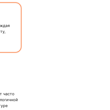
аждая
ту,
т часто
ологичной
туре