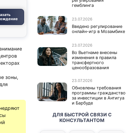
регулирования
гемблинга
азать
вождение
23.07.2026
Введено регулирование
онлайн-игр в Мозамбике
23.07.2026
 внимание
Во Вьетнаме внесены
центров
изменения в правила
секторах
трансфертного
ценообразования
е зоны,
23.07.2026
для
Обновлены требования
программы гражданство
за инвестиции в Антигуа
и Барбуде
внедряют
ДЛЯ БЫСТРОЙ СВЯЗИ С
ссы
КОНСУЛЬТАНТОМ
ий