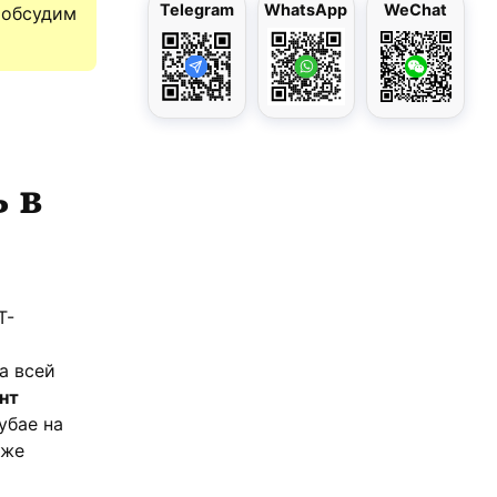
Telegram
WhatsApp
WeChat
 обсудим
 в
Т-
а всей
нт
убае на
кже