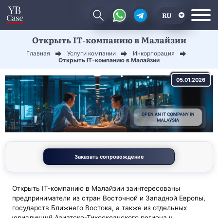
RU
Открыть IT-компанию в Малайзии
EN
Главная
Услуги компании
Инкорпорация
CN
Открыть IT-компанию в Малайзии
05.01.2026
Заказать сопровождение
Открыть IT-компанию в Малайзии заинтересованы
предприниматели из стран Восточной и Западной Европы,
государств Ближнего Востока, а также из отдельных
юрисдикций Азиатско-Тихоокеанского региона и