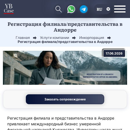
RU
Регистрация филиала/представительства в
EN
Андорре
CN
Главная
Услуги компании
Инкорпорация
Регистрация филиала/представительства в Андорре
17.06.2026
Заказать сопровождение
Регистрация филиала и представительства в Андорре
привлекает международный бизнес умеренной
фискальной нагрузкой Княжества. Инвесторы часто ищут