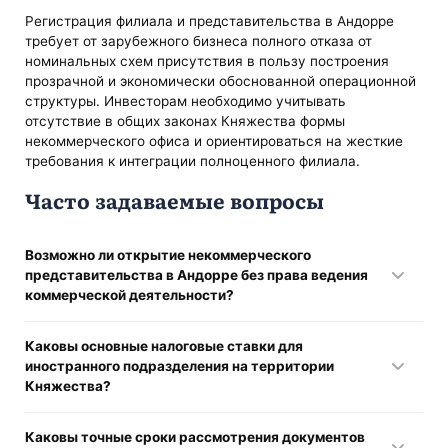
Регистрация филиала и представительства в Андорре
требует от зарубежного бизнеса полного отказа от
номинальных схем присутствия в пользу построения
прозрачной и экономически обоснованной операционной
структуры. Инвесторам необходимо учитывать
отсутствие в общих законах Княжества формы
некоммерческого офиса и ориентироваться на жесткие
требования к интеграции полноценного филиала.
Часто задаваемые вопросы
Возможно ли открытие некоммерческого
представительства в Андорре без права ведения
коммерческой деятельности?
В общем корпоративном праве Княжества отсутствует
Каковы основные налоговые ставки для
самостоятельный статус некоммерческого
иностранного подразделения на территории
представительского офиса для обычных компаний,
Княжества?
поэтому для фиксации присутствия зарубежного
юридического лица используется исключительно режим
Прибыль постоянного учреждения нерезидента
регистрации полноценного филиала (sucursal).
Каковы точные сроки рассмотрения документов
облагается по ставке 10 процентов, а стандартная ставка