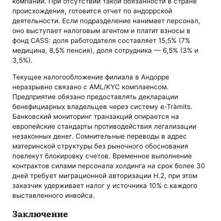
компании. При отсутствии такой обязанности в стране
происхождения, готовится отчет по андоррской
деятельности. Если подразделение нанимает персонал,
оно выступает налоговым агентом и платит взносы в
фонд CASS: доля работодателя составляет 15,5% (7%
медицина, 8,5% пенсия), доля сотрудника — 6,5% (3% и
3,5%).
Текущее налогообложение филиала в Андорре
неразрывно связано с AML/KYC комплаенсом.
Предприятие обязано предоставлять декларации
бенефициарных владельцев через систему e-Tràmits.
Банковский мониторинг транзакций опирается на
европейские стандарты противодействия легализации
незаконных денег. Сомнительные переводы в адрес
материнской структуры без рыночного обоснования
повлекут блокировку счетов. Временное выполнение
контрактов силами персонала холдинга на срок более 30
дней требует миграционной авторизации H.2, при этом
заказчик удерживает налог у источника 10% с каждого
выставленного инвойса.
Заключение