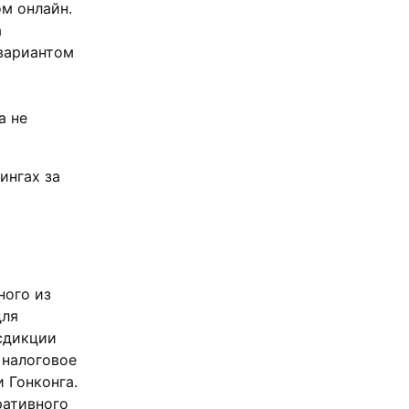
ом онлайн.
а
вариантом
а не
ингах за
ного из
для
сдикции
 налоговое
 Гонконга.
ративного