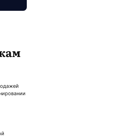
жам
родажей
онировании
ой