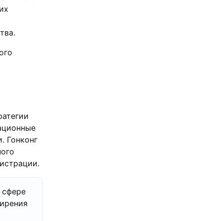
их
тва.
ого
ратегии
вационные
. Гонконг
ного
истрации.
 сфере
ширения