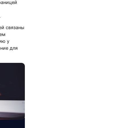
раницей
.
ей связаны
ием
ию у
ение для