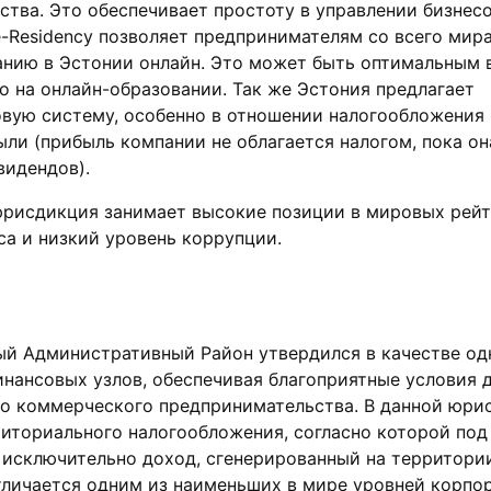
ства. Это обеспечивает простоту в управлении бизнес
-Residency позволяет предпринимателям со всего мир
анию в Эстонии онлайн. Это может быть оптимальным 
го на онлайн-образовании. Так же Эстония предлагает
овую систему, особенно в отношении налогообложения
ли (прибыль компании не облагается налогом, пока он
видендов).
юрисдикция занимает высокие позиции в мировых рейт
са и низкий уровень коррупции.
ый Административный Район утвердился в качестве од
нансовых узлов, обеспечивая благоприятные условия 
о коммерческого предпринимательства. В данной юри
иториального налогообложения, согласно которой под
исключительно доход, сгенерированный на территории
личается одним из наименьших в мире уровней корпо