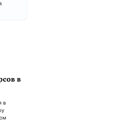
й
сов в
я в
ру
ном