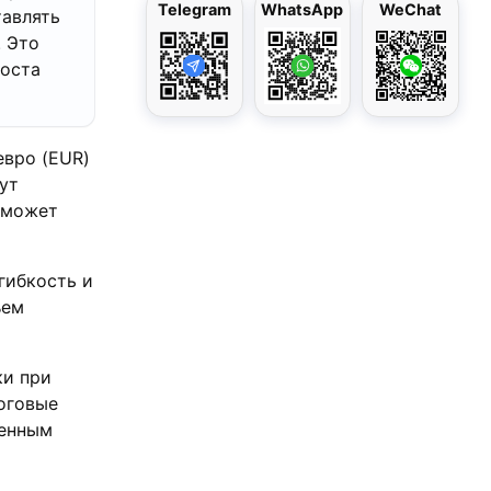
Telegram
WhatsApp
WeChat
тавлять
. Это
роста
вро (EUR)
ут
 может
гибкость и
ъем
ки при
оговые
венным