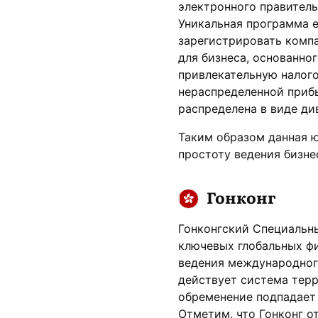
электронного правитель
Уникальная программа e
зарегистрировать комп
для бизнеса, основанно
привлекательную налог
нераспределенной прибы
распределена в виде ди
Таким образом данная 
простоту ведения бизне
Гонконг
Гонконгский Специальн
ключевых глобальных фи
ведения международног
действует система терр
обременение подпадает 
Отметим, что
Гонконг
от