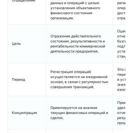
Определение
данных и операций с целью
регистр
установления объективного
операций
финансового состояния
достовер
организации.
отражен
Оценка д
Отражение действительного
отчетных
состояния, результативности и
бухгалте
Цель
рентабельности коммерческой
подтвер
деятельности предприятия.
установ
стандарт
Это сист
Регистрация операций
периоди
осуществляется на ежедневной
Период
в устано
основе, в связи с регулярностью
(ежемес
совершения транзакций.
ежегодно
Преимущ
Ориентируется на анализе
уделяет
Концентрация
текущих финансовых операций и
отчетно
сделок.
результа
прошлым