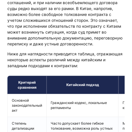
соглашений, и при наличии всеобъемлющего договора
суды редко выходят за его рамки. В Китае, напротив,
возможно более свободное толкование контракта с
учетом сложившихся отношений сторон. Это означает,
что при исполнении обязательств по контракту с Китаем
может возникнуть ситуация, когда суд примет во
внимание дополнительную документацию, переговорную
переписку и даже устные договоренности.
Ниже для наглядности приводится таблица, отражающая
некоторые аспекты различий между китайским и
западным подходами к контрактам:
Критерий
Китайский подход
сравнения
Основной
Гражданский кодекс, локальные
Граж
законодательный
регламенты
коде
акт
Степень
Часто допускает более гибкое
Макс
детализации
толкование, возможна роль устных
пись