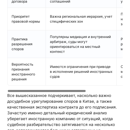
договора
соглашений
усло
Прио
Приоритет
Важна региональная иерархия, учет
наци
правовой нормы
специфических зон
зави
Популярны медиация и внутренний
Практика
Расп
арбитраж, суды могут
разрешения
разб
ориентироваться на местный
споров
межд
контекст
Вероятность
Имеются ограничения при приводе
Общи
признания
в исполнение решений иностранных
межд
иностранного
судов
сотр
решения
Все вышесказанное подчеркивает, насколько важно
досудебное урегулирование споров в Китае, а также
качественная экспертиза контракта до его подписания.
Зачастую именно детальный юридический анализ
уберегает иностранную компанию от ситуаций, когда
судебное разбирательство затягивается на несколько