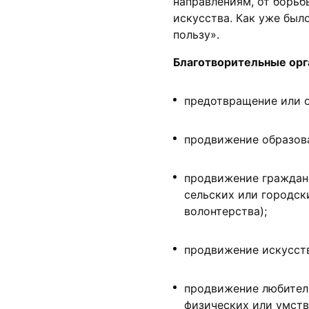
направлениям, от борьб
искусства. Как уже был
пользу».
Благотворительные орг
предотвращение или о
продвижение образова
продвижение граждан
сельских или городск
волонтерства);
продвижение искусств
продвижение любитель
физических или умств