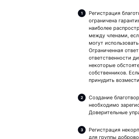
Регистрация благот
ограничена гаранти
наиболее распростр
между членами, есл
могут использовать
Ограниченная отве
ответственности ди
некоторые обстояте
собственников. Есл
принудить возмести
Создание благотвор
необходимо зарегис
Доверительные упра
Регистрация некорп
для группы доброво