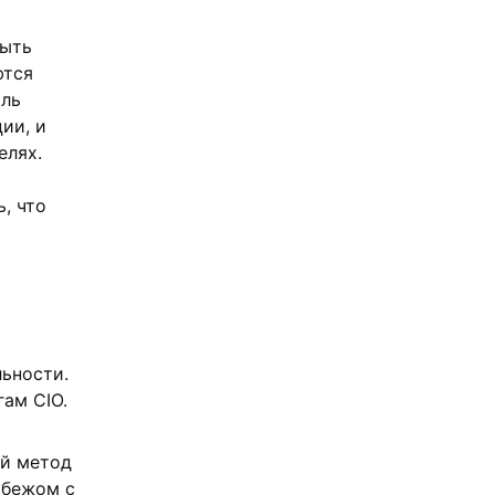
быть
ются
ыль
ии, и
елях.
, что
ьности.
ам CIO.
ой метод
убежом с