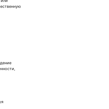
 или
щественную
ждение
нности,
уя