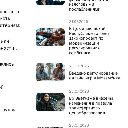
налоговыми
послаблениями
ности от
иметь
31.07.2026
итериям:
В Доминиканской
Республике готовят
законопроект по
 или
модернизации
ности).
регулирования
гемблинга
нялись
23.07.2026
Введено регулирование
онлайн-игр в Мозамбике
ой
23.07.2026
Во Вьетнаме внесены
изменения в правила
трансфертного
аточная
ценообразования
23.07.2026