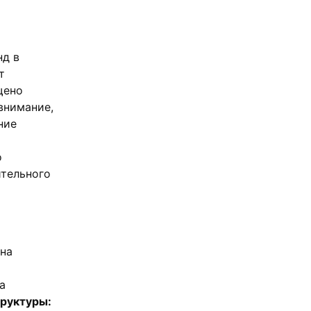
нд в
т
щено
внимание,
ние
ы
о
ительного
 на
а
труктуры: