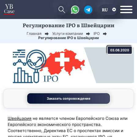
RU
Регулирование IPO в Швейцарии
EN
Главная
Услуги компании
IPO
CN
Регулирование IPO в Швейцарии
03.08.2020
Заказать сопровождение
Швейцария
не является членом Европейского Союза или
Европейского экономического пространства.
Соответственно, Директива ЕС о проспектах эмиссии и
другие нормативные акты ЕС, касающиеся IPO, не