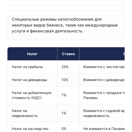
Специальные режимы налогообложения для
некоторых видов бизнеса, такие как международные
услуги и финансовая деятельность.
Налог
Ставка
Опис
Налог на прибыль
25%
Взимается с чистой прибыл
Налог на дивиденды
10%
Взимается с дивидендов, 
Налог на добавленную
Взимается с продажи товар
7%
стоимость (НДС)
Панамы.
Налог на
Взимается с годовой аренд
1%
недвижимость
недвижимость.
Налог на наследство
0%
Не взимается в Панаме.