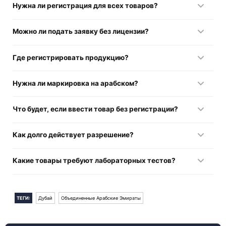
Нужна ли регистрация для всех товаров?
Да, за исключением продукции, предназначенной для
Можно ли подать заявку без лицензии?
реэкспорта, выставок или личного пользования.
Нет, требуется торговая лицензия в Дубае с
Где регистрировать продукцию?
разрешенным видом деятельности.
Через систему Montaji Dubai registration.
Нужна ли маркировка на арабском?
Да, маркировка должна быть на арабском или
Что будет, если ввести товар без регистрации?
дублироваться на двух языках.
Продукция будет изъята, а на компанию наложат штраф.
Как долго действует разрешение?
До истечения срока годности продукции или до
Какие товары требуют лабораторных тестов?
существенного изменения состава.
БАДы, биоциды, косметика с активными компонентами,
продукция для детей.
ТЕГИ:
Дубай
Объединенные Арабские Эмираты