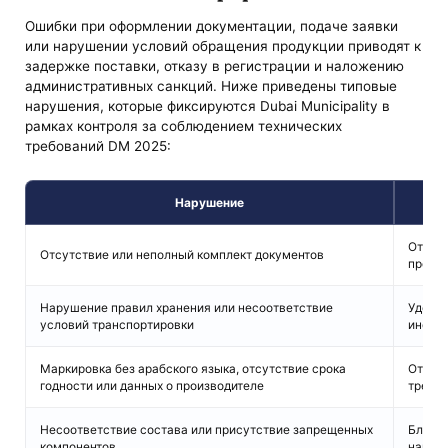
Ошибки при оформлении документации, подаче заявки
или нарушении условий обращения продукции приводят к
задержке поставки, отказу в регистрации и наложению
административных санкций. Ниже приведены типовые
нарушения, которые фиксируются Dubai Municipality в
рамках контроля за соблюдением технических
требований DM 2025:
Нарушение
Отклон
Отсутствие или неполный комплект документов
проце
Нарушение правил хранения или несоответствие
Удержа
условий транспортировки
инспе
Маркировка без арабского языка, отсутствие срока
Отказ 
годности или данных о производителе
требов
Несоответствие состава или присутствие запрещенных
Блокир
компонентов
напра