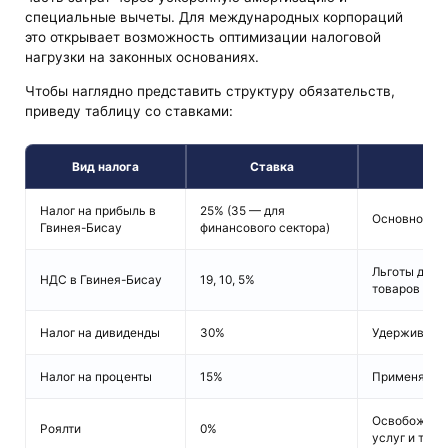
специальные вычеты. Для международных корпораций
это открывает возможность оптимизации налоговой
нагрузки на законных основаниях.
Чтобы наглядно представить структуру обязательств,
приведу таблицу со ставками:
Вид налога
Ставка
Налог на прибыль в
25% (35 — для
Основной на
Гвинея-Бисау
финансового сектора)
Льготы для 
НДС в Гвинея-Бисау
19, 10, 5%
товаров и м
Налог на дивиденды
30%
Удерживаетс
Налог на проценты
15%
Применяется
Освобождени
Роялти
0%
услуг и техн