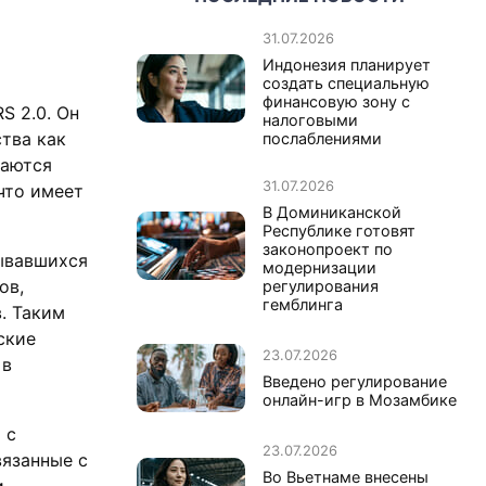
31.07.2026
Индонезия планирует
создать специальную
финансовую зону с
S 2.0. Он
налоговыми
тва как
послаблениями
саются
31.07.2026
что имеет
В Доминиканской
Республике готовят
законопроект по
тывавшихся
модернизации
ов,
регулирования
гемблинга
. Таким
ские
23.07.2026
 в
Введено регулирование
онлайн-игр в Мозамбике
 с
23.07.2026
вязанные с
Во Вьетнаме внесены