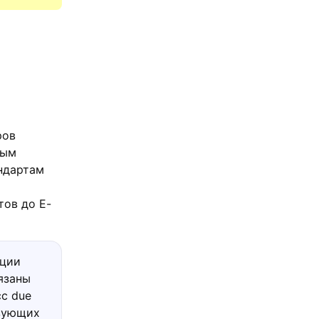
ров
ным
ндартам
тов до E-
ации
язаны
сс due
ьзующих