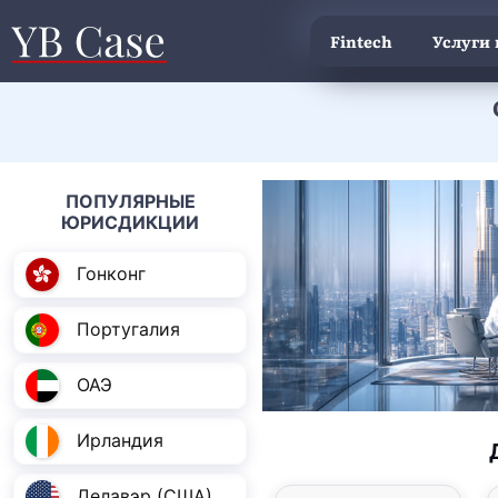
Fintech
Услуги
ПОПУЛЯРНЫЕ
ЮРИСДИКЦИИ
Гонконг
Португалия
ОАЭ
Ирландия
Делавэр (США)