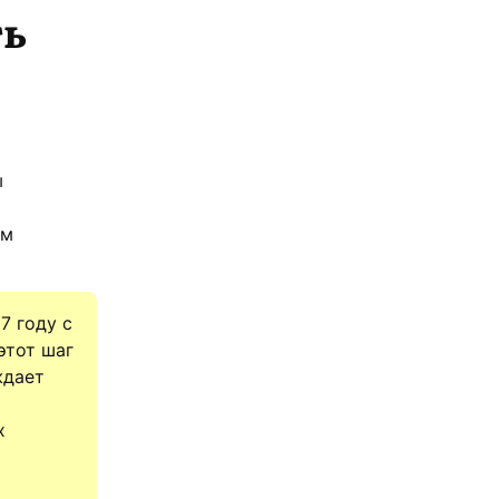
ть
ы
ым
7 году с
этот шаг
ждает
х