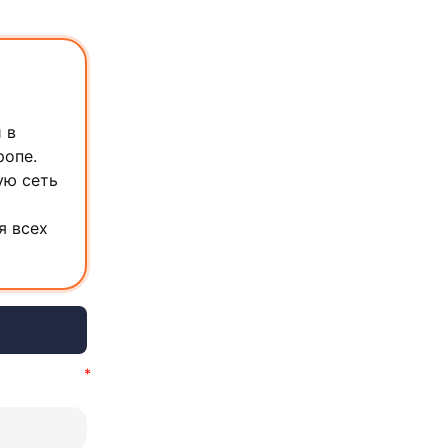
 в
ропе.
ую сеть
я всех