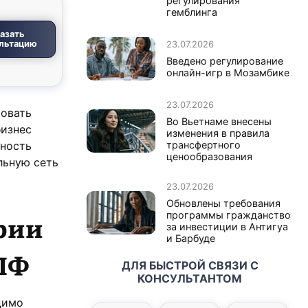
регулирования
гемблинга
азать
льтацию
23.07.2026
Введено регулирование
онлайн-игр в Мозамбике
23.07.2026
ровать
Во Вьетнаме внесены
бизнес
изменения в правила
ьность
трансфертного
ценообразования
льную сеть
23.07.2026
Обновлены требования
рии
программы гражданство
за инвестиции в Антигуа
и Барбуде
ПФ
ДЛЯ БЫСТРОЙ СВЯЗИ С
КОНСУЛЬТАНТОМ
димо