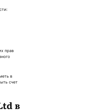
сти:
их прав
вного
меть в
рыть счет
td в