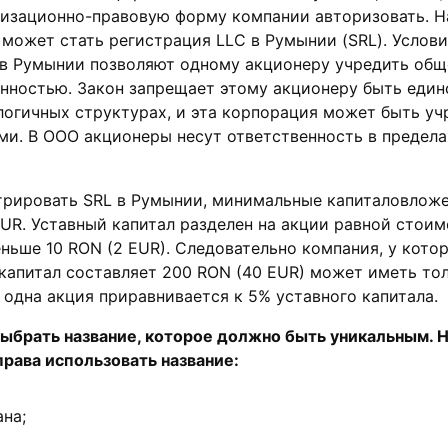
низационно-правовую форму компании авторизовать. Н
может стать регистрация LLC в Румынии (SRL). Услов
 в Румынии позволяют одному акционеру учредить общ
енностью. Закон запрещает этому акционеру быть еди
логичных структурах, и эта корпорация может быть у
и. В ООО акционеры несут ответственность в предела
трировать SRL в Румынии, минимальные капиталовложе
UR. Уставный капитал разделен на акции равной стоим
ньше 10 RON (2 EUR). Следовательно компания, у кото
капитал составляет 200 RON (40 EUR) может иметь то
о одна акция приравнивается к 5% уставного капитала.
ыбрать название, которое должно быть уникальным. 
рава использовать название:
ана;