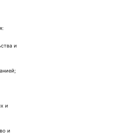
я:
ьства и
анией;
х и
во и