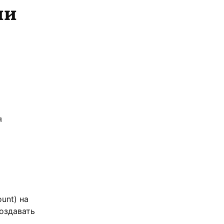
ии
я
т
unt) на
оздавать