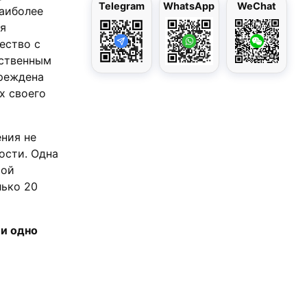
Telegram
WhatsApp
WeChat
аиболее
ия
ество с
нственным
чреждена
х своего
ния не
ости. Одна
рой
лько 20
Ни одно