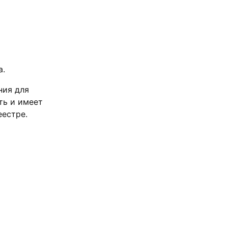
а.
ния для
ть и имеет
еестре.