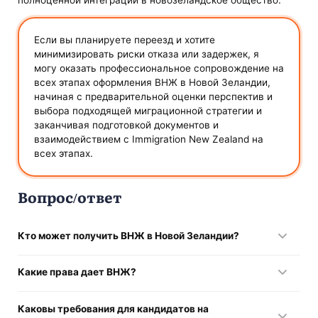
полноценной интеграции в новозеландское общество.
Если вы планируете переезд и хотите
минимизировать риски отказа или задержек, я
могу оказать профессиональное сопровождение на
всех этапах оформления ВНЖ в Новой Зеландии,
начиная с предварительной оценки перспектив и
выбора подходящей миграционной стратегии и
заканчивая подготовкой документов и
взаимодействием с Immigration New Zealand на
всех этапах.
Вопрос/ответ
Кто может получить ВНЖ в Новой Зеландии?
Иностранные граждане через трудоустройство по
Какие права дает ВНЖ?
востребованной профессии, инвестиции, семейное
воссоединение или пенсионеры.
Право на проживание, работу и учебу, доступ к
Каковы требования для кандидатов на
социальной системе, возможность включения членов