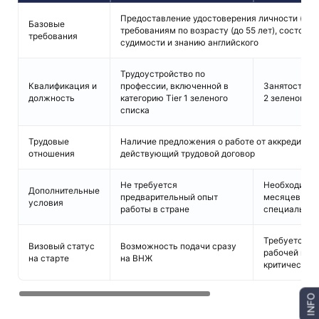
Предоставление удостоверения личности (пасп
Базовые
требованиям по возрасту (до 55 лет), состоян
требования
судимости и знанию английского
Трудоустройство по
Квалификация и
профессии, включенной в
Занятость по
должность
категорию Tier 1 зеленого
2 зеленого с
списка
Трудовые
Наличие предложения о работе от аккредитова
отношения
действующий трудовой договор
Не требуется
Необходимо 
Дополнительные
предварительный опыт
месяцев по 
условия
работы в стране
специальнос
Требуется н
Визовый статус
Возможность подачи сразу
рабочей виз
на старте
на ВНЖ
критически 
INFO