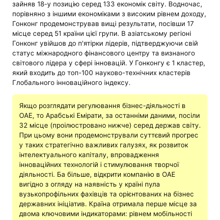
зайняв 18-у позицію серед 133 економік світу. Водночас,
порівняно з іншими економіками з високим рівнем доходу,
Гонконг продемонстрував вищі результати, посівши 17
місце серед 51 країни цієї групи. В азіатському регіоні
Гонконг увійшов до п'ятірки лідерів, підтверджуючи свій
статус міжнародного фінансового центру та визнаного
світового лідера у сфері інновацій. У Гонконгу є 1 кластер,
який входить до топ-100 науково-технічних кластерів
Глобального інноваційного індексу.
Якщо розглядати регулювання бізнес-діяльності в
ОАЕ, то Арабські Емірати, за останніми даними, посіли
32 місце (проілюстровано нижче) серед держав світу.
При цьому вони продемонстрували суттєвий прогрес
у таких стратегічно важливих галузях, як розвиток
інтелектуального капіталу, впровадження
інноваційних технологій і стимулювання творчої
діяльності. Ба більше, відкрити компанію в ОАЕ
вигідно з огляду на наявність у країні пула
вузькопрофільних фахівців та орієнтованих на бізнес
державних ініціатив. Країна отримала перше місце за
двома ключовими індикаторами: рівнем мобільності