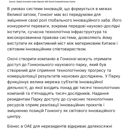
В умовах системи інновацій, що формується в межах
Великої затоки, Гонконг має всі передумови для
зміцнення своєї ролі глобального інноваційного хаба. Його
конкурентні переваги, зокрема передові науково-дослідні
інститути, сучасна технологічна інфраструктура та
високорозвинена правова система, дозволяють йому
виступати як ефективний міст між материковим Китаєм і
світовим інноваційним співтовариством.
Охочі створити компанію в Гонконзі можуть отримати
доступ до Гонконзького наукового парку, який був
створений для сприяння технологічному прогресу та
комерціалізації результатів наукових досліджень. У Парку
функціонує велика мережа суб'єктів інноваційної
діяльності, до якої входить понад дві тисячі технологічних
компаній та п'ятнадцять тисяч дослідників. Надання
резидентам Парку доступу до сучасних технологічних
ресурсів сприяє реалізації інноваційних проєктів і
зміцненню позицій Гонконгу як світового інноваційного
центру.
Бізнес в ОАЕ для нерезидентів відкриває далекосяжні