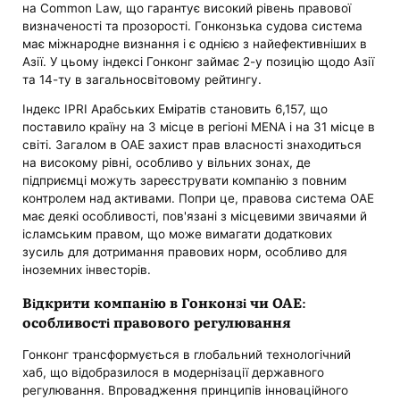
на Common Law, що гарантує високий рівень правової
визначеності та прозорості. Гонконзька судова система
має міжнародне визнання і є однією з найефективніших в
Азії. У цьому індексі Гонконг займає 2-у позицію щодо Азії
та 14-ту в загальносвітовому рейтингу.
Індекс IPRI Арабських Еміратів становить 6,157, що
поставило країну на 3 місце в регіоні MENA і на 31 місце в
світі. Загалом в ОАЕ захист прав власності знаходиться
на високому рівні, особливо у вільних зонах, де
підприємці можуть зареєструвати компанію з повним
контролем над активами. Попри це, правова система ОАЕ
має деякі особливості, пов'язані з місцевими звичаями й
ісламським правом, що може вимагати додаткових
зусиль для дотримання правових норм, особливо для
іноземних інвесторів.
Відкрити компанію в Гонконзі чи ОАЕ:
особливості правового регулювання
Гонконг трансформується в глобальний технологічний
хаб, що відобразилося в модернізації державного
регулювання. Впровадження принципів інноваційного