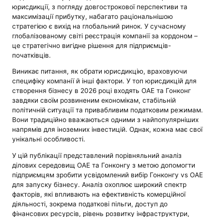
юрисдикції, з погляду довгострокової перспективи та
максимізації прибутку, набагато раціональнішою
стратегією є вихід на глобальний ринок. У сучасному
глобалізованому світі реєстрація компанії за кордоном –
це стратегічно вигідне рішення для підприємців-
початківців.
Виникає питання, як обрати юрисдикцію, враховуючи
специфіку компанії й інші фактори. У топ юрисдикцій для
створення бізнесу в 2026 році входять ОАЕ та Гонконг
завдяки своїм розвиненим економікам, стабільній
політичній ситуації та привабливим податковим режимам.
Вони традиційно вважаються одними з найпопулярніших
напрямів для іноземних інвестицій. Однак, кожна має свої
унікальні особливості.
У цій публікації представлений порівняльний аналіз
ділових середовищ ОАЕ та Гонконгу з метою допомогти
підприємцям зробити усвідомлений вибір Гонконгу vs ОАЕ
для запуску бізнесу. Аналіз охоплює широкий спектр
факторів, які впливають на ефективність комерційної
діяльності, зокрема податкові пільги, доступ до
фінансових ресурсів, рівень розвитку інфраструктури,