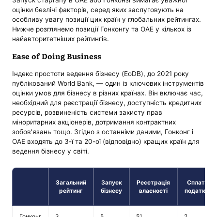
оцінки безлічі факторів, серед яких заслуговують на
особливу увагу позиції цих країн у глобальних рейтингах.
Нижче розглянемо позиції Гонконгу та ОАЕ у кількох із
найавторитетніших рейтингів.
Ease of Doing Business
Індекс простоти ведення бізнесу (EoDB), до 2021 року
публікований World Bank, — один із ключових інструментів
оцінки умов для бізнесу в різних країнах. Він включає час,
необхідний для реєстрації бізнесу, доступність кредитних
ресурсів, розвиненість системи захисту прав
міноритарних акціонерів, дотримання контрактних
зобов'язань тощо. Згідно з останніми даними, Гонконг і
ОАЕ входять до 3-ї та 20-ої (відповідно) кращих країн для
ведення бізнесу у світі.
Загальний
Запуск
Реєстрація
Сплата
рейтинг
бізнесу
власності
податків
Гонконг
3
5
51
2