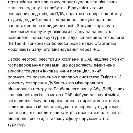
територіального принципу оподаткування та пільгових
ставках податку на прибуток. Відсутність таких
поширених податків, як ПДВ, податок на приріст капіталу
та дивідендний податок додатково знижує податкове
навантаження на юридичних осіб. Запуск стартапу в
Гонконзі може бути успішним з огляду на наявність
розвиненої інфраструктури в галузі фінансових технологій
(FinTech). Гонконзька фондова біржа надає стартапам
можливість залучати фінансування через IPO.
Своєю чергою, реєстрація компаній в ОАЕ наділяє суб'єкт
господарювання правами, що дозволяють ефективно
використовувати інноваційний потенціал, який
формується розвиненою правовою системою Еміратів. З
моменту створення Дубайського міжнародного
фінансового центру та Глобального ринку Абу-Дабі, інших
зон вільної торгівлі в межах ОАЕ відбулися значні зміни,
які сприяли тому, що країна почала вирізнятися з-поміж
інших держав і їй почали віддавати перевагу підприємці-
початківці, які роблять інвестиції в високотехнологічні та
фінансові проєкти, а також у сферу нерухомості та
туризму.