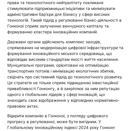
права та технологічного нейтралітету покликане
стимулювати підприємницькі ініціативи та мінімізувати
адміністративні бар'єри для бізнесу у сфері високих
технологій. Такий підхід у регулюванні бізнес-діяльності в
Гонконзі сприяє залученню венчурного капіталу та
формуванню кластера інноваційних компаній.
Державні органи здійснюють комплекс заходів,
спрямованих на модернізацію цифрової інфраструктури та
формування інноваційного міського середовища, що
відповідає високим стандартам якості життя населення.
Муніципальні програми, орієнтовані на оптимізацію
транспортних потоків і мінімізацію екологічних збитків,
свідчать про системний підхід до технологічного розвитку.
Ця стратегія не тільки сприяє підвищенню інвестиційної
привабливості Гонконгу, а й закріплює за ним репутацію
одного з глобальних лідерів у сфері інновацій, що
знаходить своє відображення у відповідних нормативно-
правових актах.
Відкрити компанію в Гонконзі, з погляду цифрового
прогресу в регулюванні, може бути вигідним. У
Глобальному інноваційному індексі 2024 року Гонконг