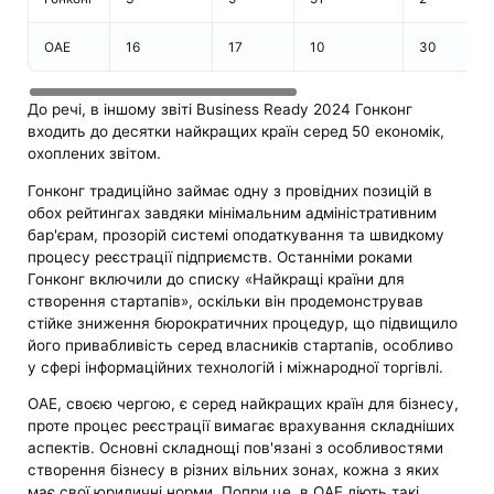
ОАЕ
16
17
10
30
До речі, в іншому звіті Business Ready 2024 Гонконг
входить до десятки найкращих країн серед 50 економік,
охоплених звітом.
Гонконг традиційно займає одну з провідних позицій в
обох рейтингах завдяки мінімальним адміністративним
бар'єрам, прозорій системі оподаткування та швидкому
процесу реєстрації підприємств. Останніми роками
Гонконг включили до списку «Найкращі країни для
створення стартапів», оскільки він продемонстрував
стійке зниження бюрократичних процедур, що підвищило
його привабливість серед власників стартапів, особливо
у сфері інформаційних технологій і міжнародної торгівлі.
ОАЕ, своєю чергою, є серед найкращих країн для бізнесу,
проте процес реєстрації вимагає врахування складніших
аспектів. Основні складнощі пов'язані з особливостями
створення бізнесу в різних вільних зонах, кожна з яких
має свої юридичні норми. Попри це, в ОАЕ діють такі