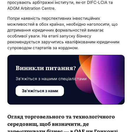
просувають арбітражні інститути, як-от DIFC-LCIA та
ADGM Arbitration Centre.
Попри наявність перспективних інвестиційних
можливостей в обох країнах, необхідно наголосити, що
дотримання юридичних формальностей вимагає
особливої уваги. На етапі запуску бізнесу
рекомендується заручитись кваліфікованим юридичним
супроводом стартапів за кордоном.
Виникли питання?
Зв’яжіться з нашими спеціалістами
Зв'яжіться з нами
Огляд торговельного та технологічного
середовищ, щоб визначити, де
зареєструвати бізнес — в ОАЕ чи Гонконзі