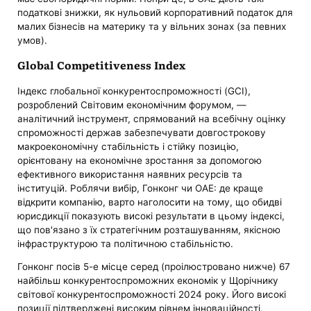
податкові знижки, як нульовий корпоративний податок для
малих бізнесів на материку та у вільних зонах (за певних
умов).
Global Competitiveness Index
Індекс глобальної конкурентоспроможності (GCI),
розроблений Світовим економічним форумом, —
аналітичний інструмент, спрямований на всебічну оцінку
спроможності держав забезпечувати довгострокову
макроекономічну стабільність і стійку позицію,
орієнтовану на економічне зростання за допомогою
ефективного використання наявних ресурсів та
інституцій. Роблячи вибір, Гонконг чи ОАЕ: де краще
відкрити компанію, варто наголосити на тому, що обидві
юрисдикції показують високі результати в цьому індексі,
що пов'язано з їх стратегічним розташуванням, якісною
інфраструктурою та політичною стабільністю.
Гонконг посів 5-е місце серед (проілюстровано нижче) 67
найбільш конкурентоспроможних економік у Щорічнику
світової конкурентоспроможності 2024 року. Його високі
позиції підтверджені високим рівнем інноваційності,