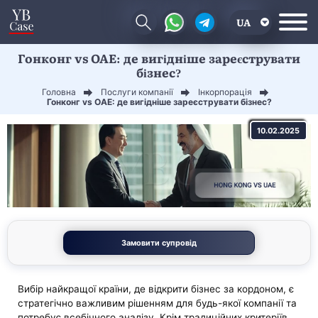
UA
Гонконг vs ОАЕ: де вигідніше зареєструвати
EN
бізнес?
CN
Головна
Послуги компанії
Інкорпорація
Гонконг vs ОАЕ: де вигідніше зареєструвати бізнес?
10.02.2025
Замовити супровід
Вибір найкращої країни, де відкрити бізнес за кордоном, є
стратегічно важливим рішенням для будь-якої компанії та
потребує всебічного аналізу. Крім традиційних критеріїв