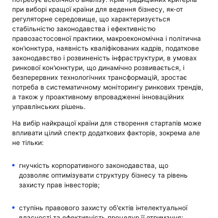
при виборі кращої країни для ведення бізнесу, як-от
регуляторне середовище, що характеризується
стабільністю законодавства і ефективністю
правозастосовної практики, макроекономічна і політична
кон'юнктура, наявність кваліфікованих кадрів, податкове
законодавство і розвиненість інфраструктури, в умовах
ринкової кон'юнктури, що динамічно розвивається, і
безперервних технологічних трансформацій, зростає
потреба в систематичному моніторингу ринкових трендів,
а також у проактивному впровадженні інноваційних
управлінських рішень.
На вибір найкращої країни для створення стартапів може
впливати цілий спектр додаткових факторів, зокрема але
не тільки:
гнучкість корпоративного законодавства, що
дозволяє оптимізувати структуру бізнесу та рівень
захисту прав інвесторів;
ступінь правового захисту об'єктів інтелектуальної
власності та ефективність процедур її отримання;