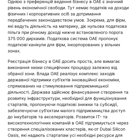
Однією з преференцій ведення бізнесу в ОАЕ є значний
рівень економічної свободи. Тут немає податків на доходи
фізичних і корпоративних осіб за дотримання
передбачених законодавством умов. Зокрема, для фірм,
які ведуть діяльність на материку, діє нульова податкова
пільга при річному доході нижче встановленого порога
375 000 дирхамів. Податкова система ОАЕ пропонує
податкові канікули для фірм, інкорпорованих у вільних
зонах.
Реєстрація бізнесу в ОАЕ досить проста, але вимагає
виконання низки специфічних процедур залежно від
обраної зони. Влада ОАЕ реалізує комплекс заходів
державної підтримки суб'єктів інноваційної економіки,
спрямованих на стимулювання підприємницької
діяльності. Держава здійснює фінансування створення та
розвитку інфраструктури, необхідної для функціонування
стартапів, пропонуючи податкові знижки та субсидії,
забезпечуючи суб'єктам малого підприємництва доступ
до інкубаторів та акселераторів. Розвиток IT- та
високотехнологічних компаній в ОАЕ підтримується через
створення спеціалізованих кластерів, як-от Dubai Silicon
Oasis, які надають стартапам усі необхідні ресурси для