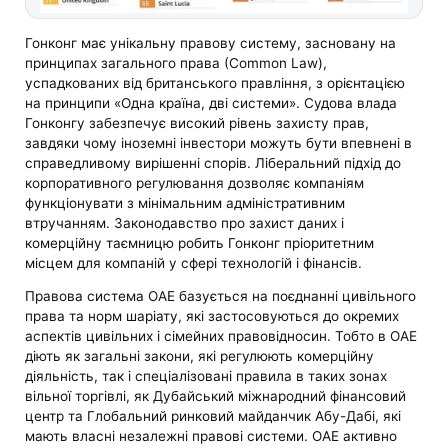
Гонконг має унікальну правову систему, засновану на
принципах загального права (Сommon Law),
успадкованих від британського правління, з орієнтацією
на принципи «Одна країна, дві системи». Судова влада
Гонконгу забезпечує високий рівень захисту прав,
завдяки чому іноземні інвестори можуть бути впевнені в
справедливому вирішенні спорів. Ліберальний підхід до
корпоративного регулювання дозволяє компаніям
функціонувати з мінімальним адміністративним
втручанням. Законодавство про захист даних і
комерційну таємницю робить Гонконг пріоритетним
місцем для компаній у сфері технологій і фінансів.
Правова система ОАЕ базується на поєднанні цивільного
права та норм шаріату, які застосовуються до окремих
аспектів цивільних і сімейних правовідносин. Тобто в ОАЕ
діють як загальні закони, які регулюють комерційну
діяльність, так і спеціалізовані правила в таких зонах
вільної торгівлі, як Дубайський міжнародний фінансовий
центр та Глобальний ринковий майданчик Абу-Дабі, які
мають власні незалежні правові системи. ОАЕ активно