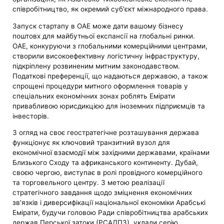
співробітництво, як окремий суб'єкт міжнародного права.
Запуск стартапу в ОАЕ може дати вашому бізнесу
поштовх для майбутньої експансії на глобальні ринки.
ОАЕ, конкуруючи з глобальними комерційними центрами,
створили високоефективну логістичну інфраструктуру,
підкріплену розвиненим митним законодавством.
Податкові преференції, що надаються державою, а також
спрощені процедури митного оформлення товарів у
спеціальних економічних зонах роблять Емірати
привабливою юрисдикцією для іноземних підприємців та
інвесторів.
З огляд на своє геостратегічне розташування держава
функціонує як ключовий транзитний вузол для
економічної взаємодії між західними державами, країнами
Близького Сходу та африканського континенту. Дубай,
своєю чергою, виступає в ролі провідного комерційного
та торговельного центру. З метою реалізації
стратегічного завдання щодо зміцнення економічних
зв'язків і диверсифікації національної економіки Арабські
Емірати, будучи головою Ради співробітництва арабських
держав Перської затоки (РСАДПЗ), уклали серію