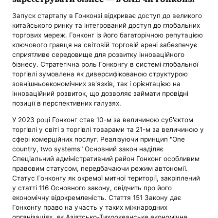
Запуск стартапу в Гонконзі відкриває доступ до великого
китайського ринку та інтегрований доступ до глобальних
торгових мереж. Гонконг із його багаторічною репутацією
ключового гравця на світовій торговій арені забезпечує
сприятливе середовище для розвитку інноваційного
бізнесу. Стратегічна роль Гонконгу в системі глобальної
торгівлі зумовлена ​​як диверсифікованою структурою
зовнішньоекономічних зв'язків, так і орієнтацією на
інноваційний розвиток, що дозволяє займати провідні
позиції в перспективних галузях.
У 2023 році Гонконг став 10-м за величиною суб'єктом
торгівлі у світі з торгівлі товарами та 21-м за величиною у
сфері комерційних послуг. Реалізуючи принцип "One
country, two systems" Основний закон наділяє
Спеціальний адміністративний район Гонконг особливим
правовим статусом, передбачаючи режим автономії.
Статус Гонконгу як окремої митної території, закріплений
у статті 116 Основного закону, свідчить про його
економічну відокремленість. Стаття 151 Закону дає
Гонконгу право на участь у таких міжнародних
організаціях, як Азіатсько-Тихоокеанське економічне