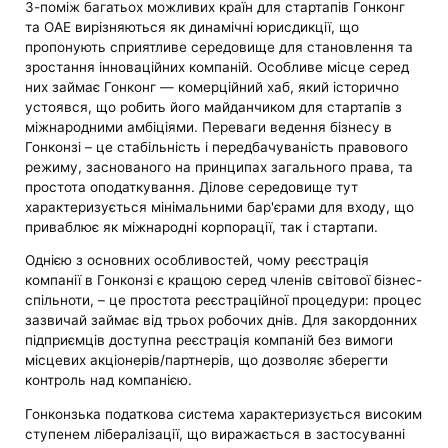
З-поміж багатьох можливих країн для стартапів Гонконг
та ОАЕ вирізняються як динамічні юрисдикції, що
пропонують сприятливе середовище для становлення та
зростання інноваційних компаній. Особливе місце серед
них займає Гонконг — комерційний хаб, який історично
устоявся, що робить його майданчиком для стартапів з
міжнародними амбіціями. Переваги ведення бізнесу в
Гонконзі – це стабільність і передбачуваність правового
режиму, заснованого на принципах загального права, та
простота оподаткування. Ділове середовище тут
характеризується мінімальними бар'єрами для входу, що
приваблює як міжнародні корпорації, так і стартапи.
Однією з основних особливостей, чому реєстрація
компанії в Гонконзі є кращою серед членів світової бізнес-
спільноти, – це простота реєстраційної процедури: процес
зазвичай займає від трьох робочих днів. Для закордонних
підприємців доступна реєстрація компаній без вимоги
місцевих акціонерів/партнерів, що дозволяє зберегти
контроль над компанією.
Гонконзька податкова система характеризується високим
ступенем лібералізації, що виражається в застосуванні