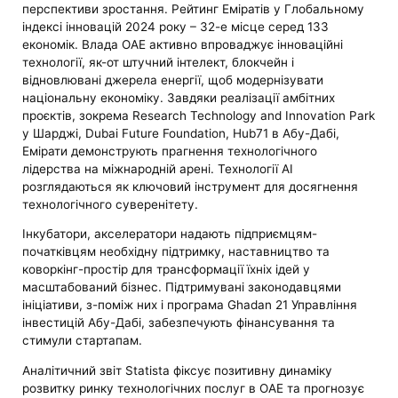
перспективи зростання. Рейтинг Еміратів у Глобальному
індексі інновацій 2024 року – 32-е місце серед 133
економік. Влада ОАЕ активно впроваджує інноваційні
технології, як-от штучний інтелект, блокчейн і
відновлювані джерела енергії, щоб модернізувати
національну економіку. Завдяки реалізації амбітних
проєктів, зокрема Research Technology and Innovation Park
у Шарджі, Dubai Future Foundation, Hub71 в Абу-Дабі,
Емірати демонструють прагнення технологічного
лідерства на міжнародній арені. Технології AI
розглядаються як ключовий інструмент для досягнення
технологічного суверенітету.
Інкубатори, акселератори надають підприємцям-
початківцям необхідну підтримку, наставництво та
коворкінг-простір для трансформації їхніх ідей у ​​
масштабований бізнес. Підтримувані законодавцями
ініціативи, з-поміж них і програма Ghadan 21 Управління
інвестицій Абу-Дабі, забезпечують фінансування та
стимули стартапам.
Аналітичний звіт Statista фіксує позитивну динаміку
розвитку ринку технологічних послуг в ОАЕ та прогнозує