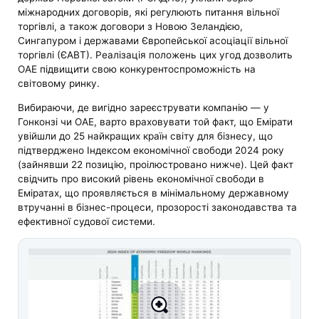
міжнародних договорів, які регулюють питання вільної
торгівлі, а також договори з Новою Зеландією,
Сингапуром і державами Європейської асоціації вільної
торгівлі (ЄАВТ). Реалізація положень цих угод дозволить
ОАЕ підвищити свою конкурентоспроможність на
світовому ринку.
Вибираючи, де вигідно зареєструвати компанію — у
Гонконзі чи ОАЕ, варто враховувати той факт, що Емірати
увійшли до 25 найкращих країн світу для бізнесу, що
підтверджено Індексом економічної свободи 2024 року
(зайнявши 22 позицію, проілюстровано нижче). Цей факт
свідчить про високий рівень економічної свободи в
Еміратах, що проявляється в мінімальному державному
втручанні в бізнес-процеси, прозорості законодавства та
ефективної судової системи.