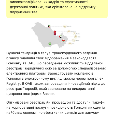
висококваліфікованих кадрів та ефективності
державної політики, яка орієнтована на підтримку
підприємництва.
Сучасні тенденції в галузі транскордонного ведення
бізнесу знайшли своє відображення в законодавстві
Гонконгу та ОАЕ, що передбачає можливість віддаленої
реєстрації юридичних осіб за допомогою спеціалізованих
електронних платформ. Зареєструвати компанію в
Гонконзі в електронному вигляді можна через портал e-
Registry. В ОАЕ також запровадили інноваційний підхід до
реєстрації юросіб, який засновано на використанні
цифрової платформи Basher.
Оптимізовані реєстраційні процедури та доступні тарифи
на корпоративні послуги позиціонують Гонконг як один із
найбільш економічно ефективних центрів для запуску