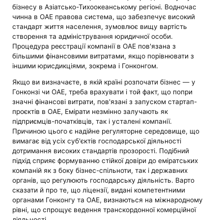
бізнесу в Азіатсько-Тихоокеанському регіоні. Водночас
чинна в ОАЕ правова система, що забезпечує високий
стандарт життя населення, зумовлює вищу вартість
створення та адміністрування юридичної особи.
Процедура реєстрації компанії в ОАЕ пов'язана з
більшими фінансовими витратами, якщо порівнювати з
іншими юрисдикціями, зокрема і Гонконгом.
Якщо ви визначаєте, в якій країні розпочати бізнес — у
Гонконзі чи ОАЕ, треба врахувати і той факт, що попри
значні фінансові витрати, пов'язані з запуском стартап-
проєктів в ОАЕ, Емірати незмінно залучають як
підприємців-початківців, так і усталені компанії.
Причиною цього є надійне регуляторне середовище, що
вимагає від усіх суб'єктів господарської діяльності
дотримання високих стандартів прозорості. Подібний
підхід сприяє формуванню стійкої довіри до еміратських
компаній як з боку бізнес-спільноти, так і державних
органів, що регулюють господарську діяльність. Варто
сказати й про те, що ліцензії, видані компетентними
органами Гонконгу та ОАЕ, визнаються на міжнародному
рівні, що спрощує ведення транскордонної комерційної
діяльності.