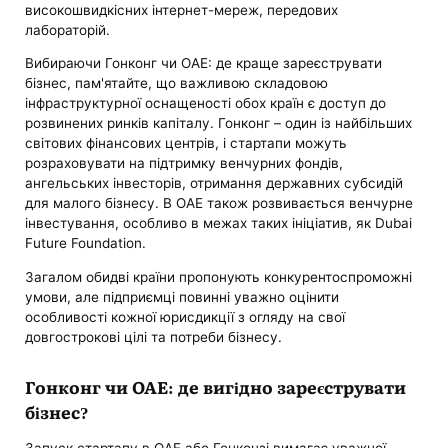
високошвидкісних інтернет-мереж, передових
лабораторій.
Вибираючи Гонконг чи ОАЕ: де краще зареєструвати
бізнес, пам'ятайте, що важливою складовою
інфраструктурної оснащеності обох країн є доступ до
розвинених ринків капіталу. Гонконг – один із найбільших
світових фінансових центрів, і стартапи можуть
розраховувати на підтримку венчурних фондів,
ангельських інвесторів, отримання державних субсидій
для малого бізнесу. В ОАЕ також розвивається венчурне
інвестування, особливо в межах таких ініціатив, як Dubai
Future Foundation.
Загалом обидві країни пропонують конкурентоспроможні
умови, але підприємці повинні уважно оцінити
особливості кожної юрисдикції з огляду на свої
довгострокові цілі та потреби бізнесу.
Гонконг чи ОАЕ: де вигідно зареєструвати
бізнес?
Запуск стартапу в ОАЕ або Гонконзі вимагає уважної