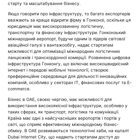
старту та масштабування бізнесу.
Якщо говорити про інфраструктуру, то багато експортерів
вважають за краще відкрити фірму в Гонконзі, оскільки ця
юрисдикція має високорозвинену логістичну,
транспортну та фінансову інфраструктури. Гонконзький
міжнародний аеропорт, будучи одним із лідерів світової
авіаційної галузі з вантажообігу, надає стартапам
можливості для оптимізації міжнародних логістичних
ланцюжків і транскордонної комерції. Розвинена цифрова
інфраструктура Гонконгу, що включає високошвидкісний
інтернет і передові мобільні технології, створює
преференційне середовище для діяльності інноваційних
компаній, особливо у секторах ІТ, фінансових послуг та E-
commerce.
Бізнес в ОАЕ, своєю чергою, має можливості для
використання високоякісної інфраструктури, особливо у
таких сферах, як транспорт, логістика та комунікації.
Країна має одні з найсучасніших аеропортів і портів у
світі, що сприяє ефективному міжнародному бізнес-
обміну. В ОАЕ розвиваються технологічні хаби, на кшталт
Dubai Internet City, що надають стартапам доступ до