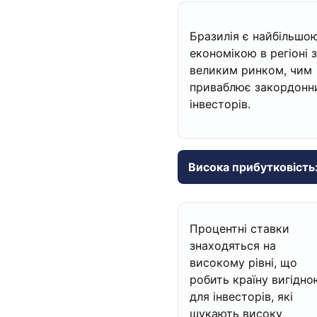
Бразилія є найбільшо
економікою в регіоні з
великим ринком, чим
приваблює закордонн
інвесторів.
Висока прибутковість
Процентні ставки
знаходяться на
високому рівні, що
робить країну вигідно
для інвесторів, які
шукають високу