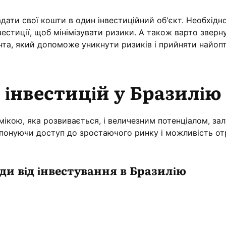
ати свої кошти в один інвестиційний об'єкт. Необхідн
вестиції, щоб мінімізувати ризики. А також варто зверн
нта, який допоможе уникнути ризиків і прийняти найоп
інвестицій у Бразилію
омікою, яка розвивається, і величезним потенціалом, за
ропонуючи доступ до зростаючого ринку і можливість о
ди від інвестування в Бразилію