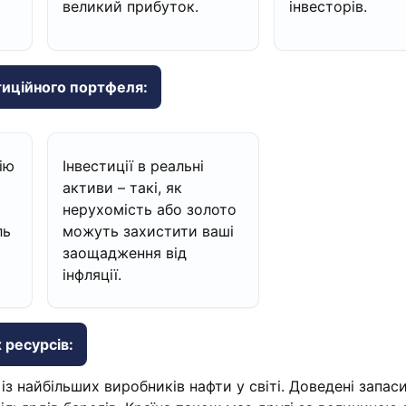
великий прибуток.
інвесторів.
тиційного портфеля:
ію
Інвестиції в реальні
активи – такі, як
нерухомість або золото
ль
можуть захистити ваші
заощадження від
інфляції.
 ресурсів:
із найбільших виробників нафти у світі. Доведені запас