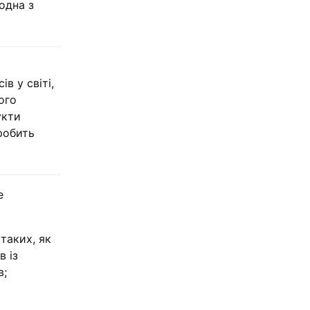
одна з
в у світі,
ого
укти
робить
е
таких, як
в із
в;