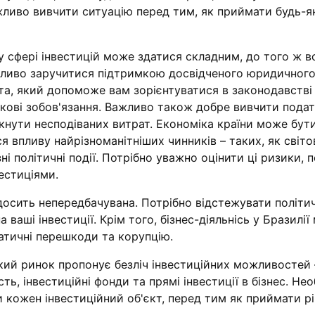
жливо вивчити ситуацію перед тим, як приймати будь-як
у сфері інвестицій може здатися складним, до того ж в
ажливо заручитися підтримкою досвідченого юридичного
та, який допоможе вам зорієнтуватися в законодавстві
ткові зобов'язання. Важливо також добре вивчити пода
кнути несподіваних витрат. Економіка країни може бут
я впливу найрізноманітніших чинників – таких, як світов
зні політичні події. Потрібно уважно оцінити ці ризики, 
естиціями.
досить непередбачувана. Потрібно відстежувати політичн
 ваші інвестиції. Крім того, бізнес-діяльнісь у Бразилі
тичні перешкоди та корупцію.
кий ринок пропонує безліч інвестиційних можливостей 
ість, інвестиційні фонди та прямі інвестиції в бізнес. Не
 кожен інвестиційний об'єкт, перед тим як приймати р