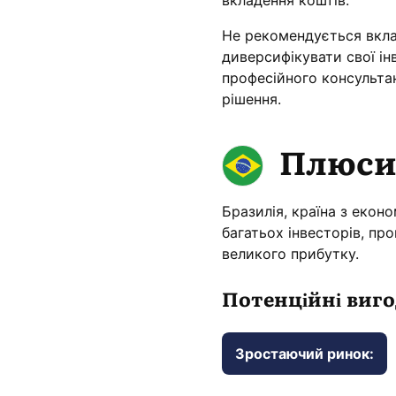
вкладення коштів.
Не рекомендується вклад
диверсифікувати свої ін
професійного консульта
рішення.
Плюси 
Бразилія, країна з екон
багатьох інвесторів, п
великого прибутку.
Потенційні виго
Зростаючий ринок: