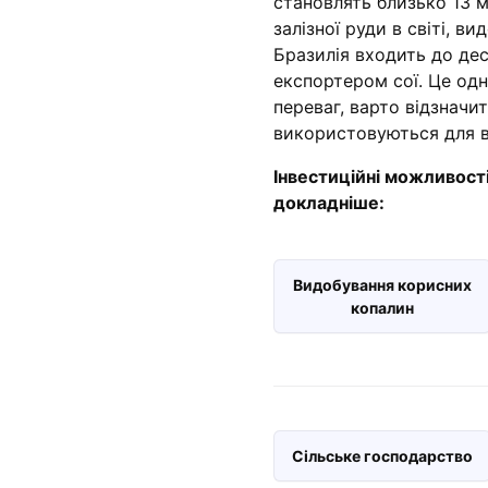
становлять близько 13 м
залізної руди в світі, в
Бразилія входить до дес
експортером сої. Це одн
переваг, варто відзначит
використовуються для в
Інвестиційні можливост
докладніше:
Видобування корисних
копалин
Сільське господарство