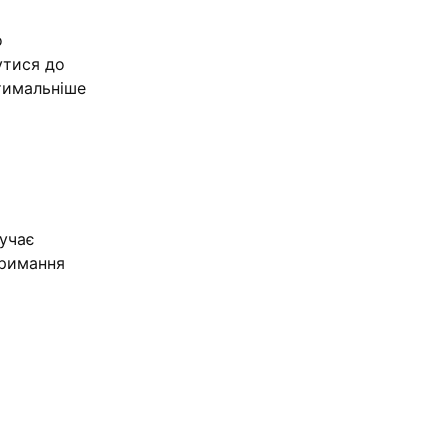
о
утися до
тимальніше
лучає
тримання