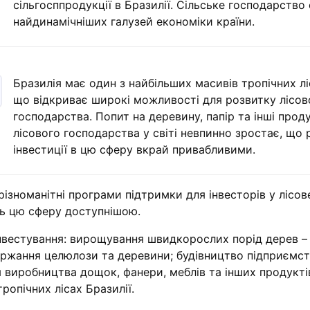
сільгосппродукції в Бразилії. Сільське господарство 
найдинамічніших галузей економіки країни.
Бразилія має один з найбільших масивів тропічних лісі
що відкриває широкі можливості для розвитку лісов
господарства. Попит на деревину, папір та інші прод
лісового господарства у світі невпинно зростає, що 
інвестиції в цю сферу вкрай привабливими.
різноманітні програми підтримки для інвесторів у лісов
ь цю сферу доступнішою.
нвестування: вирощування швидкорослих порід дерев – 
держання целюлози та деревини; будівництво підприємст
 виробництва дощок, фанери, меблів та інших продукті
ропічних лісах Бразилії.