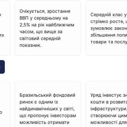
Очікується, зростання
ю
Середній клас у
ВВП у середньому на
стрімко росте,
2,5% на рік найближчим
зумовлює закон
часом, що вище за
их
збільшення попи
світовий середній
товари та послу
показник.
:
Бразильський фондовий
Уряд інвестує з
ринок є одним із
кошти в розвит
найдинамічніших у світі,
інфраструктури
ю
що пропонує інвесторам
створюючи цим 
можливість отримати
можливості для