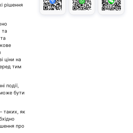
і рішення
оно
 та
 та
ткове
и
і ціни на
перед тим
і події,
ї може бути
– таких, як
обхідно
ішення про