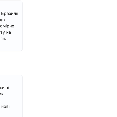
 Бразилії
 що
омірне
ту на
ги.
начні
ок
,
нові