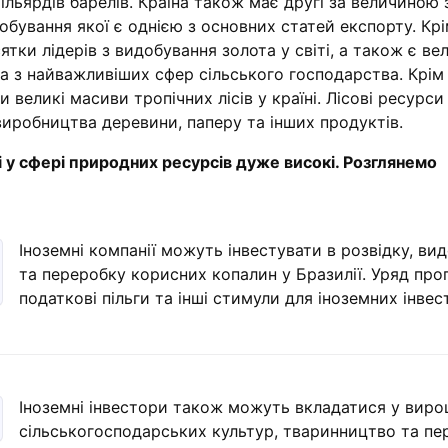
ільярдів барелів. Країна також має другі за величиною 
идобування якої є однією з основних статей експорту. Крі
ятки лідерів з видобування золота у світі, а також є в
а з найважливіших сфер сільського господарства. Крім
и великі масиви тропічних лісів у країні. Лісові ресурс
иробництва деревини, паперу та інших продуктів.
і у сфері природних ресурсів дуже високі. Розглянемо
Іноземні компанії можуть інвестувати в розвідку, ви
та переробку корисних копалин у Бразилії. Уряд проп
податкові пільги та інші стимули для іноземних інвес
Іноземні інвестори також можуть вкладатися у вир
сільськогосподарських культур, тваринництво та пе