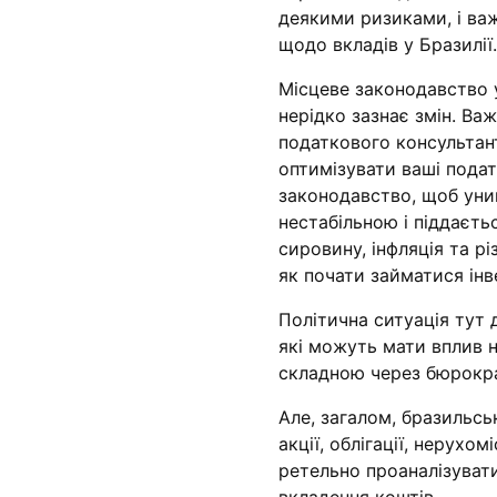
деякими ризиками, і ва
щодо вкладів у Бразилії.
Місцеве законодавство 
нерідко зазнає змін. В
податкового консультан
оптимізувати ваші пода
законодавство, щоб уни
нестабільною і піддаєтьс
сировину, інфляція та рі
як почати займатися інв
Політична ситуація тут 
які можуть мати вплив на
складною через бюрокра
Але, загалом, бразильсь
акції, облігації, нерухом
ретельно проаналізувати