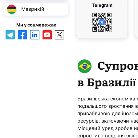
Telegram
Маврикій
Ми у соцмережах
Супров
в Бразилії
Бразильська економіка 
подальшого зростання в 
привабливою для інозем
ресурсів, включаючи наф
Місцевий уряд зробив ни
спростило ведення бізнес