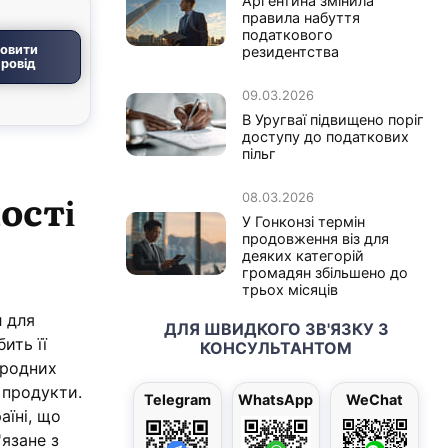
Аргентина змінила
правила набуття
податкового
овити
резидентства
ровід
09.03.2026
В Уругваї підвищено поріг
доступу до податкових
пільг
ості
08.03.2026
У Гонконзі термін
продовження віз для
деяких категорій
громадян збільшено до
трьох місяців
л для
ДЛЯ ШВИДКОГО ЗВ'ЯЗКУ З
ить її
КОНСУЛЬТАНТОМ
иродних
 продукти.
Telegram
WhatsApp
WeChat
аїні, що
'язане з