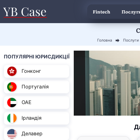
Fintech
Послуги
С
Головна
Послуги 
ПОПУЛЯРНІ ЮРИСДИКЦІЇ
Гонконг
Португалія
ОАЕ
Ірландія
Д
Делавер