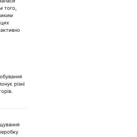
запаси
м того,
еликим
 цих
и активно
добування
онує різні
торів.
ощування
реробку