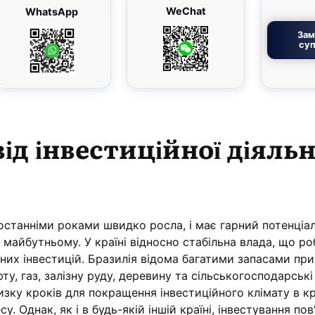
WeChat
WhatsApp
Зам
суп
ід інвестиційної діяльн
останніми роками швидко росла, і має гарний потенціа
майбутньому. У країні відносно стабільна влада, що роб
них інвестицій. Бразилія відома багатими запасами пр
ту, газ, залізну руду, деревину та сільськогосподарські
зку кроків для покращення інвестиційного клімату в кр
у. Однак, як і в будь-якій іншій країні, інвестування пов