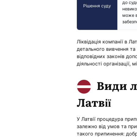
до суд
Рішення суду
невико
може в
забезп
Ліквідація компанії в Ла
детального вивчення та
відповідних законів до
діяльності організації, 
Види л
Латвії
У Латвії процедура прип
залежно від умов та при
такого припинення: добр