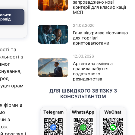
запроваджено нові
критерії для класифікації
МСП
овити
ровід
24.03.2026
Гана відкриває пісочницю
для торгівлі
криптовалютами
ості та
яльності з
12.03.2026
имог
Аргентина змінила
правила набуття
снування,
податкового
еред
резидентства
 аудиторам
ДЛЯ ШВИДКОГО ЗВ'ЯЗКУ З
КОНСУЛЬТАНТОМ
я фірми в
емо
Telegram
WhatsApp
WeChat
чи з
акож
й розгляд і