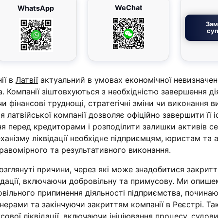
WeChat
WhatsApp
Зам
суп
ії в
Латвії
актуальний в умовах економічної невизначен
. Компанії зіштовхуються з необхідністю завершення ді
и фінансові труднощі, стратегічні зміни чи виконання в
я латвійської компанії дозволяє офіційно завершити її і
ня перед кредиторами і розподілити залишки активів с
еханізму ліквідації необхідне підприємцям, юристам та
равомірного та результативного виконання.
 розглянуті причини, через які може знадобитися закритт
іквідації, включаючи добровільну та примусову. Ми опиш
вільного припинення діяльності підприємства, починаю
нерами та закінчуючи закриттям компанії в Реєстрі. Т
ової ліквідації, включаючи ініціювання процесу, судови