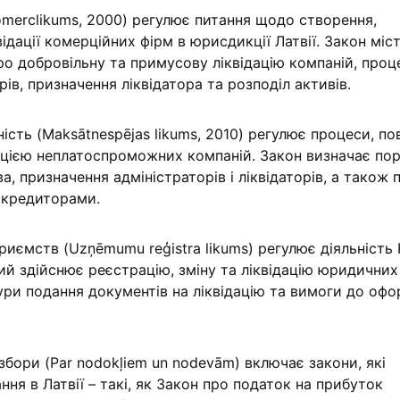
merclikums, 2000) регулює питання щодо створення,
ідації комерційних фірм в юрисдикції Латвії. Закон міс
ро добровільну та примусову ліквідацію компаній, про
ів, призначення ліквідатора та розподіл активів.
сть (Maksātnespējas likums, 2010) регулює процеси, пов
дацією неплатоспроможних компаній. Закон визначає по
а, призначення адміністраторів і ліквідаторів, а також 
 кредиторами.
риємств (Uzņēmumu reģistra likums) регулює діяльність
кий здійснює реєстрацію, зміну та ліквідацію юридичних 
ури подання документів на ліквідацію та вимоги до оф
збори (Par nodokļiem un nodevām) включає закони, які
ня в Латвії – такі, як Закон про податок на прибуток