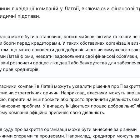
ини ліквідації компаній у Латвії, включаючи фінансові т
идичні підстави.
зація може бути в становищі, коли її майнові активи та кошти не 
и борги перед кредиторами. У таких обставинах організація виз
том, що може призвести до її добровільного чи вимушеного закр
ми Латвії фірми, нездатні задовольнити свої фінансові обов'язки,
язані розпочати процес ліквідації або банкрутства для забезпече
у прав кредиторів.
власники компанії в Латвії можуть ухвалити рішення про її закритт
тих чи стратегічних причин. Наприклад, власники можуть виріш
сію, перейти на інші проєкти або просто припинити діяльність без
інансових проблем. У випадку ініціюється процес добровільної лік
ому компанія офіційно припиняє свою діяльність.
я суду про закриття організації може бути винесене за різними
ними спорами та процесами. Наприклад, кредитори можуть зв