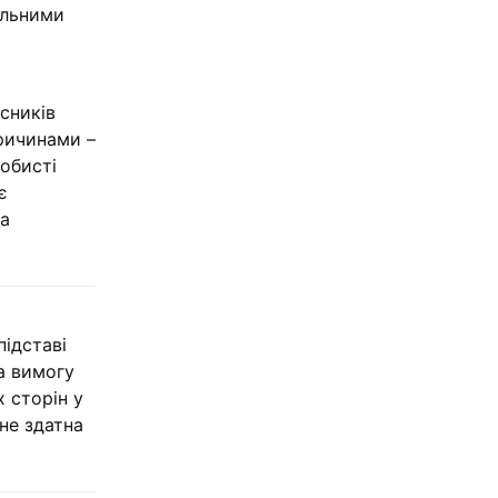
альними
сників
причинами –
собисті
є
та
підставі
а вимогу
х сторін у
не здатна