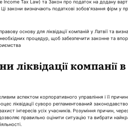
e Income Tax Law) та Закон про податок на додану варт
 Ці закони визначають податкові зобов'язання фірм у пр
правову основу для ліквідації компаній у Латвії та виз
 необхідних процедур, щоб забезпечити законне та впо
приємства
и ліквідації компанії в
ажливим аспектом корпоративного управління і її причи
процес ліквідації суворо регламентований законодавств
захист інтересів усіх учасників. Розуміння причин, чере
, дозволяє правильно оцінити ситуацію та вибрати найк
іяльності.