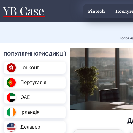
Fintech
Послуги
Головн
ПОПУЛЯРНІ ЮРИСДИКЦІЇ
Гонконг
Португалія
ОАЕ
Ірландія
Д
Делавер