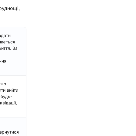
руднощі,
здатні
нається
иття. За
ння
я з
ити вийти
 будь-
відації,
ернутися