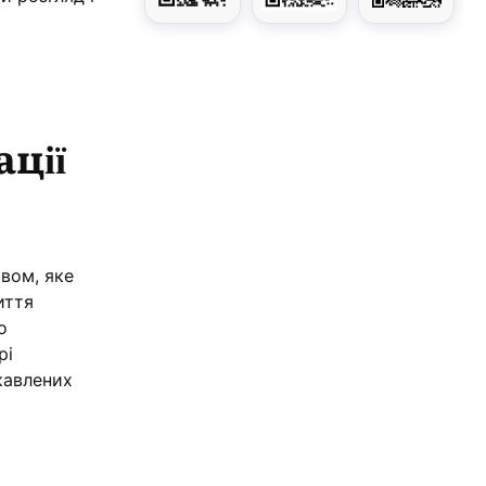
ації
твом, яке
иття
о
рі
ікавлених