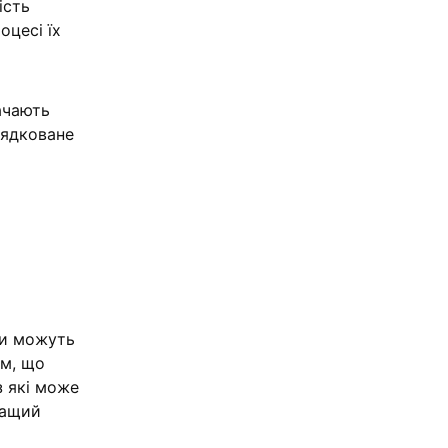
ість
оцесі їх
начають
рядковане
ни можуть
ом, що
з які може
ращий