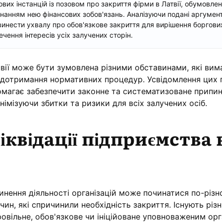
ових інстанцій із позовом про закриття фірми в Латвії, обумовле
нанням нею фінансових зобов'язань. Аналізуючи подані аргумент
инести ухвалу про обов'язкове закриття для вирішення боргових
ечення інтересів усіх залучених сторін.
твії може бути зумовлена ​​різними обставинами, які ви
 дотримання нормативних процедур. Усвідомлення цих 
помагає забезпечити законне та систематизоване припи
мінімізуючи збитки та ризики для всіх залучених осіб.
іквідації підприємства 
инення діяльності організацій може починатися по-різн
чин, які спричинили необхідність закриття. Існують різ
овільне, обов'язкове чи ініційоване уповноваженим ор