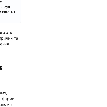
не
и, суд
 питань і
магають
причин та
нення
в
ому,
ні форми
ганом з