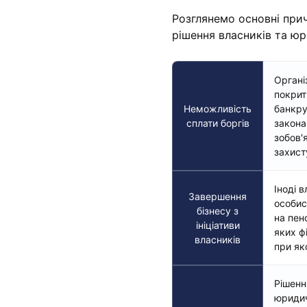
Розглянемо основні прич
рішення власників та юр
Органі
покрит
Неможливість
банкру
сплати боргів
закона
зобов'
захист
Іноді 
Завершення
особис
бізнесу з
на пен
ініціативи
яких ф
власників
при як
Рішенн
юридич