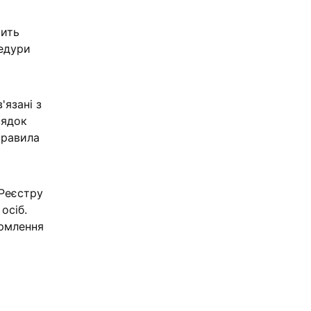
тить
цедури
'язані з
рядок
правила
 Реєстру
осіб.
ормлення