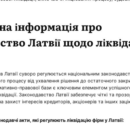
на інформація про
тво Латвії щодо ліквід
 в Латвії суворо регулюється національним законодавс
го процесу від ухвалення рішення до остаточного закр
рмативно-правової бази є ключовим елементом успішног
відації. Законодавство Латвії забезпечує чіткі та прозо
а захист інтересів кредиторів, акціонерів та інших зац
нодавчі акти, які регулюють ліквідацію фірм у Латвії: