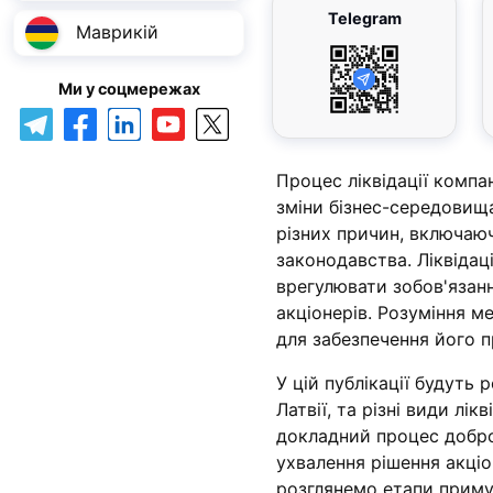
Telegram
Маврикій
Ми у соцмережах
Процес ліквідації компан
зміни бізнес-середовища
різних причин, включаюч
законодавства. Ліквідаці
врегулювати зобов'язан
акціонерів. Розуміння м
для забезпечення його п
У цій публікації будуть
Латвії, та різні види л
докладний процес добро
ухвалення рішення акціо
розглянемо етапи примус