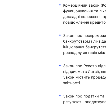
Комерційний закон (Ko
функціонування та лікв
докладні положення п
повідомлення кредитор
Закон про неспроможні
банкрутством і лікві
ініціювання банкрутств
розподілу активів між
Закон про Реєстр підп
підприємств Латвії, я
Закон містить процед
звітності.
Закон про податки та 
регулюють оподаткуван