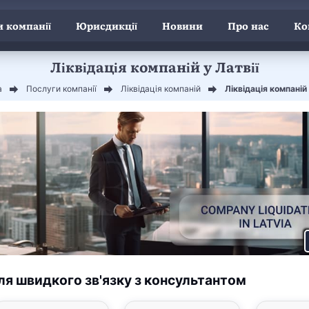
 компанії
Юрисдикції
Новини
Про нас
Ко
Ліквідація компаній у Латвії
а
Послуги компанії
Ліквідація компаній
Ліквідація компаній 
ля швидкого зв'язку з консультантом