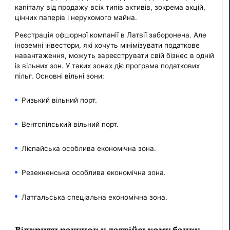
капіталу від продажу всіх типів активів, зокрема акцій,
цінних паперів і нерухомого майна.
Реєстрація офшорної компанії в Латвії заборонена. Але
іноземні інвестори, які хочуть мінімізувати податкове
навантаження, можуть зареєструвати свій бізнес в одній
із вільних зон. У таких зонах діє програма податкових
пільг. Основні вільні зони:
Ризький вільний порт.
Вентспілський вільний порт.
Лієпайська особлива економічна зона.
Резекненська особлива економічна зона.
Латгальська спеціальна економічна зона.
Відкрити рахунок у латвійському банку