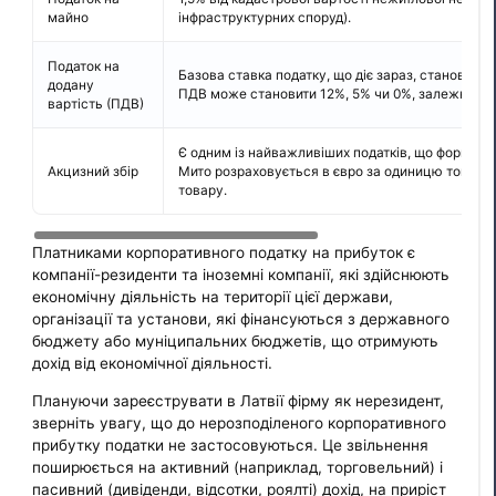
майно
інфраструктурних споруд).
Податок на
Базова ставка податку, що діє зараз, становить
додану
ПДВ може становити 12%, 5% чи 0%, залежно від
вартість (ПДВ)
Є одним із найважливіших податків, що формує 
Акцизний збір
Мито розраховується в євро за одиницю товару а
товару.
Платниками корпоративного податку на прибуток є
компанії-резиденти та іноземні компанії, які здійснюють
економічну діяльність на території цієї держави,
організації та установи, які фінансуються з державного
бюджету або муніципальних бюджетів, що отримують
дохід від економічної діяльності.
Плануючи зареєструвати в Латвії фірму як нерезидент,
зверніть увагу, що до нерозподіленого корпоративного
прибутку податки не застосовуються. Це звільнення
поширюється на активний (наприклад, торговельний) і
пасивний (дивіденди, відсотки, роялті) дохід, на приріст