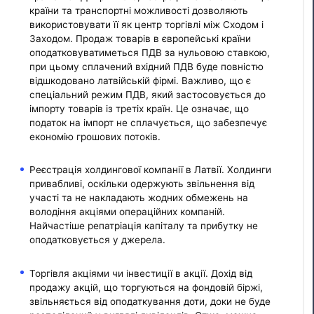
країни та транспортні можливості дозволяють
використовувати її як центр торгівлі між Сходом і
Заходом. Продаж товарів в європейські країни
оподатковуватиметься ПДВ за нульовою ставкою,
при цьому сплачений вхідний ПДВ буде повністю
відшкодовано латвійській фірмі. Важливо, що є
спеціальний режим ПДВ, який застосовується до
імпорту товарів із третіх країн. Це означає, що
податок на імпорт не сплачується, що забезпечує
економію грошових потоків.
Реєстрація холдингової компанії в Латвії. Холдинги
привабливі, оскільки одержують звільнення від
участі та не накладають жодних обмежень на
володіння акціями операційних компаній.
Найчастіше репатріація капіталу та прибутку не
оподатковується у джерела.
Торгівля акціями чи інвестиції в акції. Дохід від
продажу акцій, що торгуються на фондовій біржі,
звільняється від оподаткування доти, доки не буде