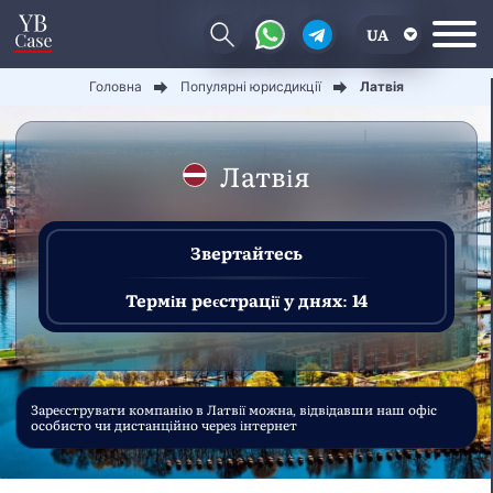
UA
Головна
Популярні юрисдикції
Латвія
EN
CN
Латвія
Звертайтесь
Термін реєстрації у днях: 14
Зареєструвати компанію в Латвії можна, відвідавши наш офіс
особисто чи дистанційно через інтернет