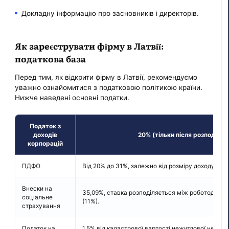
Докладну інформацію про засновників і директорів.
Як зареєструвати фірму в Латвії:
податкова база
Перед тим, як відкрити фірму в Латвії, рекомендуємо
уважно ознайомитися з податковою політикою країни.
Нижче наведені основні податки.
Податок з
доходів
20% (тільки після розподілу 
корпорацій
ПДФО
Від 20% до 31%, залежно від розміру доходу.
Внески на
35,09%, ставка розподіляється між роботодавце
соціальне
(11%).
страхування
Податок на
1,5% від кадастрової вартості нежитлової нерухо