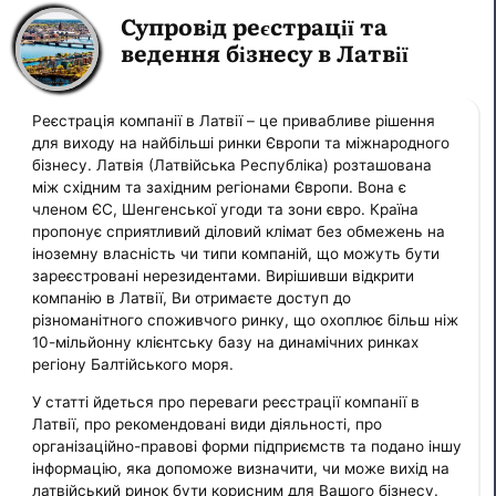
Супровід реєстрації та
ведення бізнесу в Латвії
Реєстрація компанії в Латвії – це привабливе рішення
для виходу на найбільші ринки Європи та міжнародного
бізнесу. Латвія (Латвійська Республіка) розташована
між східним та західним регіонами Європи. Вона є
членом ЄС, Шенгенської угоди та зони євро. Країна
пропонує сприятливий діловий клімат без обмежень на
іноземну власність чи типи компаній, що можуть бути
зареєстровані нерезидентами. Вирішивши відкрити
компанію в Латвії, Ви отримаєте доступ до
різноманітного споживчого ринку, що охоплює більш ніж
10-мільйонну клієнтську базу на динамічних ринках
регіону Балтійського моря.
У статті йдеться про переваги реєстрації компанії в
Латвії, про рекомендовані види діяльності, про
організаційно-правові форми підприємств та подано іншу
інформацію, яка допоможе визначити, чи може вихід на
латвійський ринок бути корисним для Вашого бізнесу.