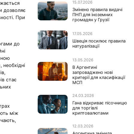
15.07.2026
ажається
Змінено правила видачі
ки дозволяє
ПНП для іноземних
ності. При
громадян у Грузії
17.05.2026
Швеція посилює правила
огами до
натуралізації
йні
чною
13.05.2026
, необхідні
В Аргентині
ів,
запроваджено нові
критерії для класифікації
ів стає
МСП
льних
24.03.2026
Гана відкриває пісочницю
трах
для торгівлі
ають між
криптовалютами
ачають,
12.03.2026
Аргентина змінила