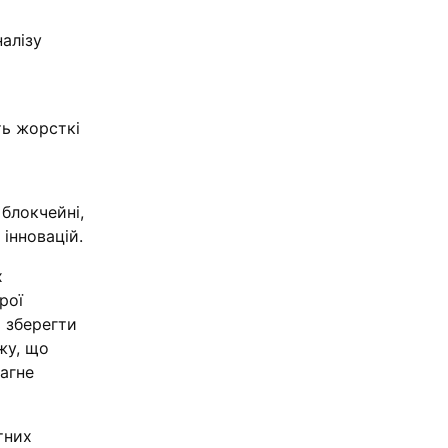
налізу
ть жорсткі
блокчейні,
інновацій.
х
рої
ь зберегти
жу, що
рагне
тних