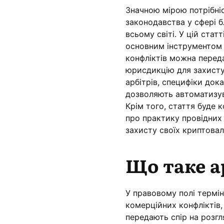
Значною мірою потрібні
законодавства у сфері б
всьому світі. У цій стат
основним інструментом п
конфліктів можна переда
юрисдикцію для захисту
арбітрів, специфіки дока
дозволяють автоматизув
Крім того, стаття буде 
про практику провідних
захисту своїх криптовал
Що таке а
У правовому полі термі
комерційних конфліктів,
передають спір на розг