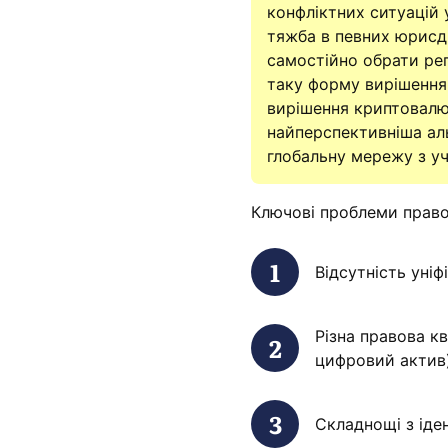
конфліктних ситуацій 
тяжба в певних юрисди
самостійно обрати рег
таку форму вирішення
вирішення криптовалю
найперспективніша ал
глобальну мережу з уч
Ключові проблеми право
Відсутність уні
Різна правова кв
цифровий актив)
Складнощі з іде