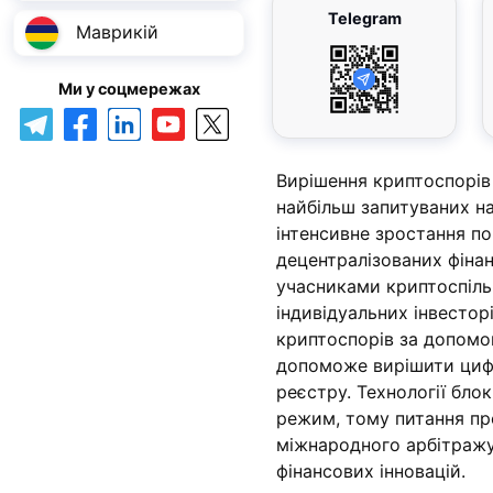
Telegram
Маврикій
Ми у соцмережах
Вирішення криптоспорів
найбільш запитуваних на
інтенсивне зростання по
децентралізованих фінан
учасниками криптоспіль
індивідуальних інвестор
криптоспорів за допомо
допоможе вирішити цифр
реєстру. Технології бл
режим, тому питання пр
міжнародного арбітражу,
фінансових інновацій.