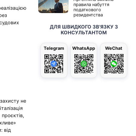
правила набуття
еалізацією
податкового
рез
резидентства
 судових
ДЛЯ ШВИДКОГО ЗВ'ЯЗКУ З
КОНСУЛЬТАНТОМ
Telegram
WhatsApp
WeChat
й
 захисту не
талізація
 проєктів,
рхливе»
: від