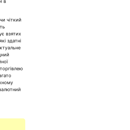
и в
чи чіткий
ть
ує взятих
кі здатні
актуальне
дний
йної
 торгівлею
агато
ежному
овалютний