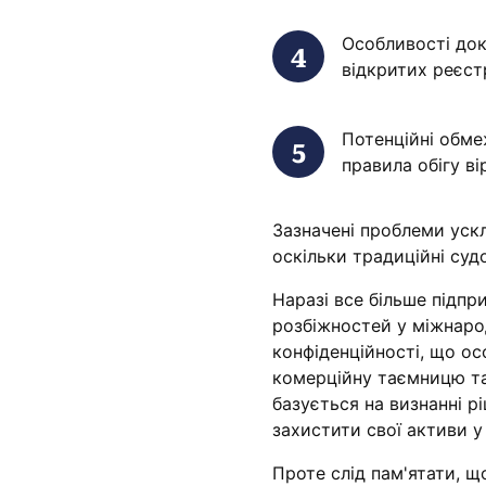
Особливості дока
відкритих реєстр
Потенційні обме
правила обігу ві
Зазначені проблеми ускл
оскільки традиційні суд
Наразі все більше підп
розбіжностей у міжнарод
конфіденційності, що ос
комерційну таємницю та
базується на визнанні рі
захистити свої активи у
Проте слід пам'ятати, 