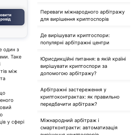
Переваги міжнародного арбітражу
овити
для вирішення криптоспорів
ровід
Де вирішувати криптоспори:
популярні арбітражні центри
е один з
ами. Таке
Юрисдикційні питання: в якій країні
і
вирішувати криптоспори за
тів між
допомогою арбітражу?
 та
Арбітражні застереження у
 що
криптоконтрактах: як правильно
леного
передбачити арбітраж?
вовий
ою
Міжнародний арбітраж і
ів у сфері
смартконтракти: автоматизація
вирішення криптоспорів