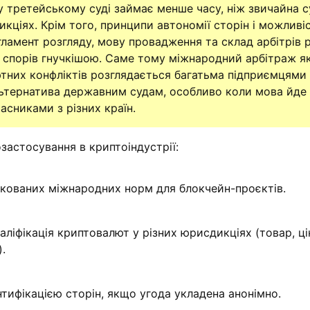
у третейському суді займає менше часу, ніж звичайна 
кціях. Крім того, принципи автономії сторін і можливі
ламент розгляду, мову провадження та склад арбітрів 
 спорів гнучкішою. Саме тому міжнародний арбітраж як
тних конфліктів розглядається багатьма підприємцями
ьтернатива державним судам, особливо коли мова йде
асниками з різних країн.
застосування в криптоіндустрії:
фікованих міжнародних норм для блокчейн-проєктів.
аліфікація криптовалют у різних юрисдикціях (товар, ці
.
нтифікацією сторін, якщо угода укладена анонімно.