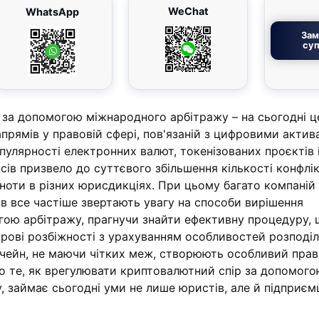
WeChat
WhatsApp
Зам
суп
 за допомогою міжнародного арбітражу – на сьогодні ц
прямів у правовій сфері, пов'язаній з цифровими актив
пулярності електронних валют, токенізованих проєктів 
сів призвело до суттєвого збільшення кількості конфлік
ноти в різних юрисдикціях. При цьому багато компаній
ів все частіше звертають увагу на способи вирішення
гою арбітражу, прагнучи знайти ефективну процедуру,
ові розбіжності з урахуванням особливостей розподі
окчейн, не маючи чітких меж, створюють особливий пра
о те, як врегулювати криптовалютний спір за допомог
 займає сьогодні уми не лише юристів, але й підприємц