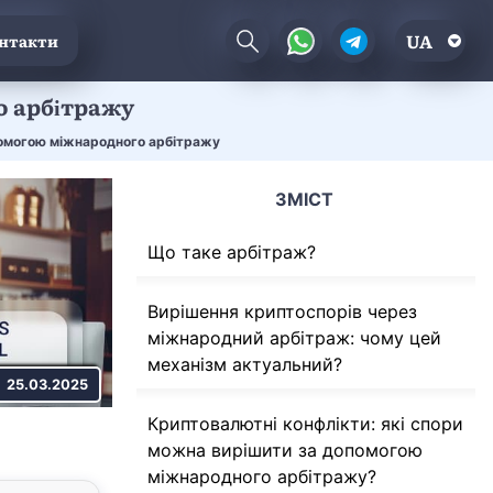
UA
нтакти
о арбітражу
помогою міжнародного арбітражу
ЗМІСТ
Що таке арбітраж?
Вирішення криптоспорів через
міжнародний арбітраж: чому цей
механізм актуальний?
25.03.2025
Криптовалютні конфлікти: які спори
можна вирішити за допомогою
міжнародного арбітражу?