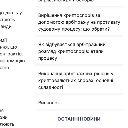
о
що діють у
Вирішення криптоспорів за
 стають
допомогою арбітражу на противагу
 види
судовому процесу: що обрати?
у
мії
Як відбувається арбітражний
ення, що
розгляд криптоспорів: етапи
онтрактів.
процесу
 інформацію
егію
Виконання арбітражних рішень у
криптовалютних спорах: основні
складності
Висновок
ня
рони
ОСТАННІ НОВИНИ
алюють