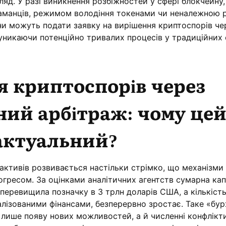
яд. У разі виникнення розбіжностей у сфері блокчейну,
гаманців, режимом володіння токенами чи неналежною р
ни можуть подати заявку на вирішення криптоспорів че
уникаючи потенційно тривалих процесів у традиційних
 криптоспорів через
ий арбітраж: чому це
актуальний?
активів розвивається настільки стрімко, що механізми
гресом. За оцінками аналітичних агентств сумарна капі
еревищила позначку в 3 трлн доларів США, а кількість
алізованими фінансами, безперервно зростає. Таке «бу
лише появу нових можливостей, а й численні конфлікти