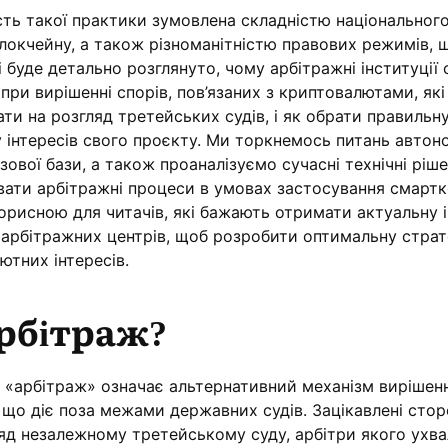
сть такої практики зумовлена складністю національног
локчейну, а також різноманітністю правових режимів, 
ті буде детально розглянуто, чому арбітражні інституції
ри вирішенні спорів, пов’язаних з криптовалютами, які
ти на розгляд третейських судів, і як обрати правильн
 інтересів свого проєкту. Ми торкнемось питань автоно
зової бази, а також проаналізуємо сучасні технічні ріш
ати арбітражні процеси в умовах застосування смартк
корисною для читачів, які бажають отримати актуальну
 арбітражних центрів, щоб розробити оптимальну страт
ютних інтересів.
рбітраж?
н «арбітраж» означає альтернативний механізм вирішен
 що діє поза межами державних судів. Зацікавлені сто
ляд незалежному третейському суду, арбітри якого ухв