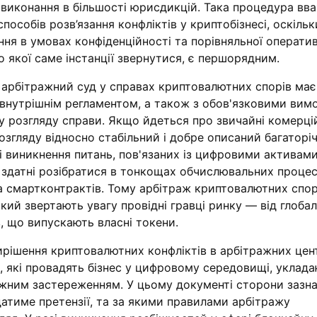
о виконання в більшості юрисдикцій. Така процедура вв
способів розв’язання конфліктів у криптобізнесі, оскіль
ня в умовах конфіденційності та порівняльної оператив
о якої саме інстанції звернутися, є першорядним.
арбітражний суд у справах криптовалютних спорів має
з внутрішнім регламентом, а також з обов'язковими вим
су розгляду справи. Якщо йдеться про звичайні комерці
озгляду відносно стабільний і добре описаний багаторі
і виникнення питань, пов'язаних із цифровими активами
, здатні розібратися в тонкощах обчислювальних процес
а смартконтрактів. Тому арбітраж криптовалютних спор
ий звертають увагу провідні гравці ринку — від глоба
, що випускають власні токени.
рішення криптовалютних конфліктів в арбітражних цен
, які провадять бізнес у цифровому середовищі, уклад
ажним застереженням. У цьому документі сторони зазн
атиме претензії, та за якими правилами арбітражу