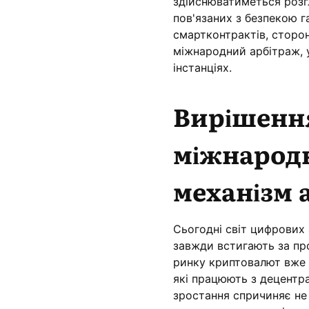
здійснюватиметься розгл
пов'язаних з безпекою 
смартконтрактів, сторо
міжнародний арбітраж, 
інстанціях.
Вирішення
міжнародн
механізм 
Сьогодні світ цифрових 
завжди встигають за про
ринку криптовалют вже п
які працюють з децентр
зростання спричиняє не 