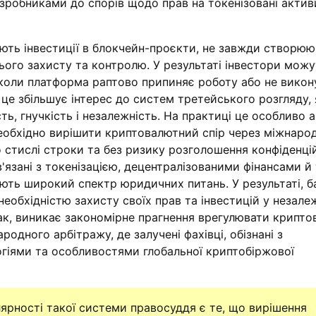
зробниками до спорів щодо прав на токенізовані актив
ють інвестиції в блокчейн-проєкти, не завжди створюю
ього захисту та контролю. У результаті інвестори можу
 коли платформа раптово припиняє роботу або не викон
 це збільшує інтерес до систем третейського розгляду, я
ть, гнучкість і незалежність. На практиці це особливо 
необхідно вирішити криптовалютний спір через міжнаро
 стислі строки та без ризику розголошення конфіденці
в'язані з токенізацією, децентралізованими фінансами й
ть широкий спектр юридичних питань. У результаті, б
необхідністю захисту своїх прав та інвестицій у незал
так, виникає закономірне прагнення врегулювати крипт
одного арбітражу, де залучені фахівці, обізнані з
гіями та особливостями глобальної криптобіржової
ярності такої системи правосуддя є те, що вирішення