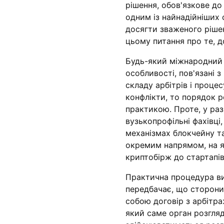
рішення, обов'язкове д
одним із найнадійніших 
досягти зваженого рішен
цьому питання про те, д
Будь-який міжнародний 
особливості, пов'язані 
складу арбітрів і проце
конфлікти, то порядок р
практикою. Проте, у раз
вузькопрофільні фахівці
механізмах блокчейну т
окремим напрямом, на як
криптобірж до стартапів
Практична процедура ви
передбачає, що сторони
собою договір з арбітр
який саме орган розгляд