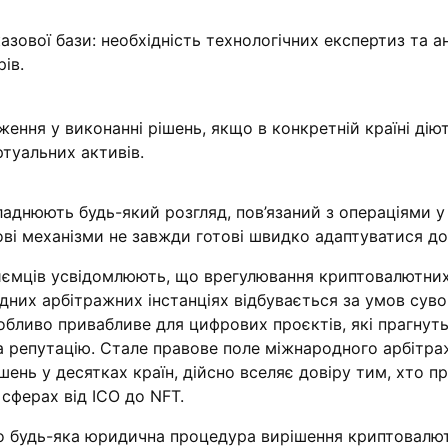
зової бази: необхідність технологічних експертиз та а
ів.
ження у виконанні рішень, якщо в конкретній країні дію
ртуальних активів.
аднюють будь-який розгляд, пов’язаний з операціями у 
ові механізми не завжди готові швидко адаптуватися до 
риємців усвідомлюють, що врегулювання криптовалютни
них арбітражних інстанціях відбувається за умов суво
обливо привабливе для цифрових проєктів, які прагнут
 репутацію. Стале правове поле міжнародного арбітра
шень у десятках країн, дійсно вселяє довіру тим, хто п
 сферах від ICO до NFT.
що будь-яка юридична процедура вирішення криптовалю