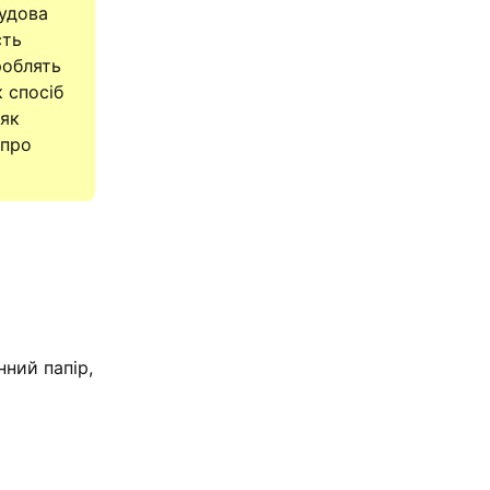
судова
сть
роблять
 спосіб
 як
 про
нний папір,