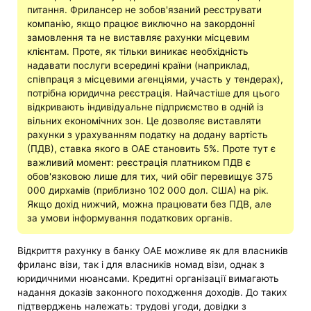
питання. Фрилансер не зобов'язаний реєструвати
компанію, якщо працює виключно на закордонні
замовлення та не виставляє рахунки місцевим
клієнтам. Проте, як тільки виникає необхідність
надавати послуги всередині країни (наприклад,
співпраця з місцевими агенціями, участь у тендерах),
потрібна юридична реєстрація. Найчастіше для цього
відкривають індивідуальне підприємство в одній із
вільних економічних зон. Це дозволяє виставляти
рахунки з урахуванням податку на додану вартість
(ПДВ), ставка якого в ОАЕ становить 5%. Проте тут є
важливий момент: реєстрація платником ПДВ є
обов'язковою лише для тих, чий обіг перевищує 375
000 дирхамів (приблизно 102 000 дол. США) на рік.
Якщо дохід нижчий, можна працювати без ПДВ, але
за умови інформування податкових органів.
Відкриття рахунку в банку ОАЕ можливе як для власників
фриланс візи, так і для власників номад візи, однак з
юридичними нюансами. Кредитні організації вимагають
надання доказів законного походження доходів. До таких
підтверджень належать: трудові угоди, довідки з