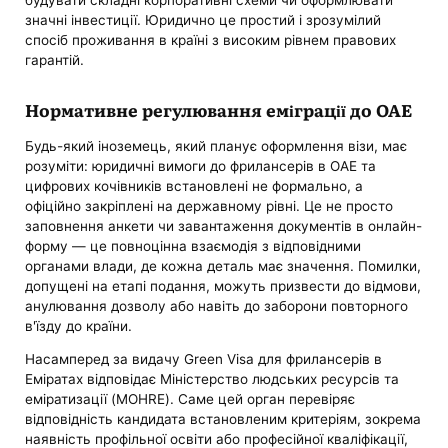
значні інвестиції. Юридично це простий і зрозумілий
спосіб проживання в країні з високим рівнем правових
гарантій.
Нормативне регулювання еміграції до ОАЕ
Будь-який іноземець, який планує оформлення візи, має
розуміти: юридичні вимоги до фрилансерів в ОАЕ та
цифрових кочівників встановлені не формально, а
офіційно закріплені на державному рівні. Це не просто
заповнення анкети чи завантаження документів в онлайн-
форму — це повноцінна взаємодія з відповідними
органами влади, де кожна деталь має значення. Помилки,
допущені на етапі подання, можуть призвести до відмови,
анулювання дозволу або навіть до заборони повторного
в'їзду до країни.
Насамперед за видачу Green Visa для фрилансерів в
Еміратах відповідає Міністерство людських ресурсів та
еміратизації (MOHRE). Саме цей орган перевіряє
відповідність кандидата встановленим критеріям, зокрема
наявність профільної освіти або професійної кваліфікації,