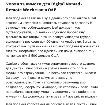
Умови та вимоги для Digital Nomad /
Remote Work візи в ОАЕ
Для подання заяви на візу віддаленого спеціаліста в ОАЕ
ключовим критерієм є наявність трудового договору із
закордонним роботодавцем. Цей документ має
підтверджувати, що заявник здійснює професійну
діяльність дистанційно та не планує укладати трудові
відносини з резидентами Об'єднаних Арабських Еміратів.
Контракт має бути чинним на момент подання документів і
містити інформацію про щомісячний дохід, еквівалентний
не менше ніж 3 500 доларів США.
Однією з обов'язкових умов отримання візового дозволу
для дистанційної роботи в Дубаї є наявність поліса
медичного страхування, що покриває територію Еміратів.
За відсутності такого документа заяву не
розглядатимуть. Тому наполегливо рекомендуємо
заздалегідь оформити міжнародний страховий поліс, який
передбачає екстрену медичну допомогу та стаціонарне
лікування. Це допоможе мінімізувати ймовірність відмови.
Для подання клопотання на робочу візу для дистанційної