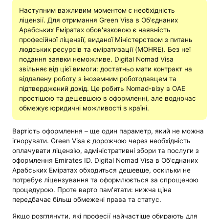
Наступним важливим моментом є необхідність
ліцензії. Для отримання Green Visa в Об'єднаних
Арабських Еміратах обов'язковою є наявність
професійної ліцензії, виданої Міністерством з питань
людських ресурсів та еміратизації (MOHRE). Без неї
подання заявки неможливе. Digital Nomad Visa
звільняє від цієї вимоги: достатньо мати контракт на
віддалену роботу з іноземним роботодавцем та
підтверджений дохід. Це робить Nomad-візу в ОАЕ
простішою та дешевшою в оформленні, але водночас
обмежує юридичні можливості в країні.
Вартість оформлення – ще один параметр, який не можна
ігнорувати. Green Visa є дорожчою через необхідність
оплачувати ліцензію, адміністративні збори та послуги з
оформлення Emirates ID. Digital Nomad Visa в Об'єднаних
Арабських Еміратах обходиться дешевше, оскільки не
потребує ліцензування та оформлюється за спрощеною
процедурою. Проте варто пам'ятати: нижча ціна
передбачає більш обмежені права та статус.
Якщо розглянути, які професії найчастіше обирають для