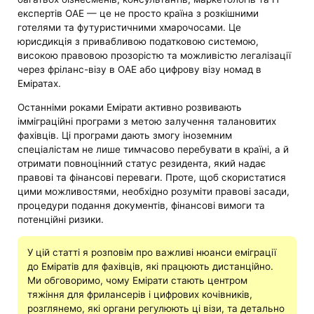
експертів ОАЕ — це не просто країна з розкішними
готелями та футуристичними хмарочосами. Це
юрисдикція з привабливою податковою системою,
високою правовою прозорістю та можливістю легалізації
через фріланс-візу в ОАЕ або цифрову візу номад в
Еміратах.
Останніми роками Емірати активно розвивають
імміграційні програми з метою залучення талановитих
фахівців. Ці програми дають змогу іноземним
спеціалістам не лише тимчасово перебувати в країні, а й
отримати повноцінний статус резидента, який надає
правові та фінансові переваги. Проте, щоб скористатися
цими можливостями, необхідно розуміти правові засади,
процедури подання документів, фінансові вимоги та
потенційні ризики.
У цій статті я розповім про важливі нюанси еміграції
до Еміратів для фахівців, які працюють дистанційно.
Ми обговоримо, чому Емірати стають центром
тяжіння для фрилансерів і цифрових кочівників,
розглянемо, які органи регулюють ці візи, та детально