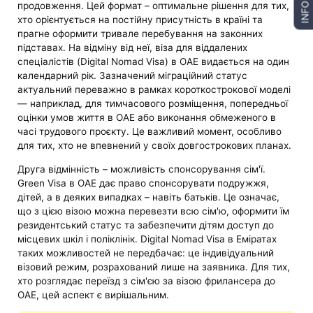
продовження. Цей формат – оптимальне рішення для тих,
INFO
хто орієнтується на постійну присутність в країні та
прагне оформити тривале перебування на законних
підставах. На відміну від неї, віза для віддалених
спеціалістів (Digital Nomad Visa) в ОАЕ видається на один
календарний рік. Зазначений міграційний статус
актуальний переважно в рамках короткострокової моделі
— наприклад, для тимчасового розміщення, попередньої
оцінки умов життя в ОАЕ або виконання обмеженого в
часі трудового проєкту. Це важливий момент, особливо
для тих, хто не впевнений у своїх довгострокових планах.
Друга відмінність – можливість спонсорування сім'ї.
Green Visa в ОАЕ дає право спонсорувати подружжя,
дітей, а в деяких випадках – навіть батьків. Це означає,
що з цією візою можна перевезти всю сім'ю, оформити їм
резидентський статус та забезпечити дітям доступ до
місцевих шкіл і поліклінік. Digital Nomad Visa в Еміратах
таких можливостей не передбачає: це індивідуальний
візовий режим, розрахований лише на заявника. Для тих,
хто розглядає переїзд з сім'єю за візою фрилансера до
ОАЕ, цей аспект є вирішальним.