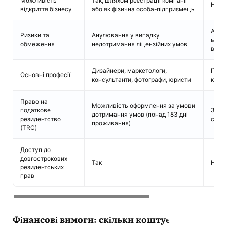
Можливість
Так, шляхом реєстрації компанії
Ні
відкриття бізнесу
або як фізична особа-підприємець
Анул
Ризики та
Анулювання у випадку
місце
обмеження
недотримання ліцензійних умов
візо
Дизайнери, маркетологи,
IT-фа
Основні професії
консультанти, фотографи, юристи
конте
Право на
Можливість оформлення за умови
податкове
Зазви
дотримання умов (понад 183 дні
резидентство
стат
проживання)
(TRC)
Доступ до
довгострокових
Так
Ні
резидентських
прав
Фінансові вимоги: скільки коштує