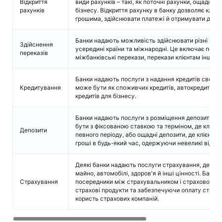
Відкриття
види рахунків – такі, як поточні рахунки, ощадні р
рахунків
бізнесу. Відкриття рахунку в банку дозволяє клієн
грошима, здійснювати платежі й отримувати дохо
Банки надають можливість здійснювати різні види
Здійснення
усередині країни та міжнародні. Це включає пере
переказів
міжбанківські перекази, перекази клієнтам інших б
Банки надають послуги з надання кредитів своїм 
Кредитування
може бути як споживчих кредитів, автокредитів, і
кредитів для бізнесу.
Банки надають послуги з розміщення депозитів кл
бути з фіксованою ставкою та терміном, де клієнт
Депозити
певного періоду, або ощадні депозити, де клієнти
гроші в будь-який час, одержуючи невеликі відсот
Деякі банки надають послуги страхування, де клі
майно, автомобілі, здоров'я й інші цінності. Банк
Страхування
посередники між страхувальником і страховою ко
страхові продукти та забезпечуючи оплату страхов
користь страхових компаній.