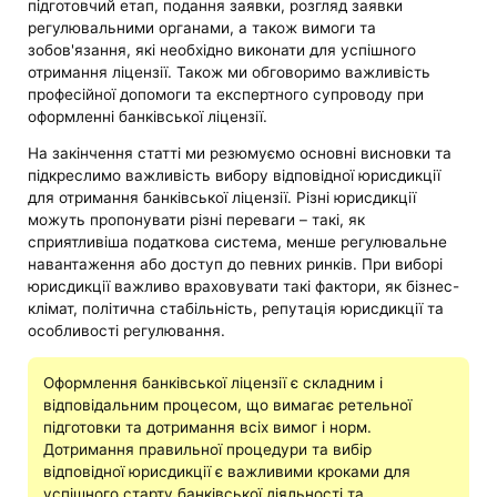
підготовчий етап, подання заявки, розгляд заявки
регулювальними органами, а також вимоги та
зобов'язання, які необхідно виконати для успішного
отримання ліцензії. Також ми обговоримо важливість
професійної допомоги та експертного супроводу при
оформленні банківської ліцензії.
На закінчення статті ми резюмуємо основні висновки та
підкреслимо важливість вибору відповідної юрисдикції
для отримання банківської ліцензії. Різні юрисдикції
можуть пропонувати різні переваги – такі, як
сприятливіша податкова система, менше регулювальне
навантаження або доступ до певних ринків. При виборі
юрисдикції важливо враховувати такі фактори, як бізнес-
клімат, політична стабільність, репутація юрисдикції та
особливості регулювання.
Оформлення банківської ліцензії є складним і
відповідальним процесом, що вимагає ретельної
підготовки та дотримання всіх вимог і норм.
Дотримання правильної процедури та вибір
відповідної юрисдикції є важливими кроками для
успішного старту банківської діяльності та