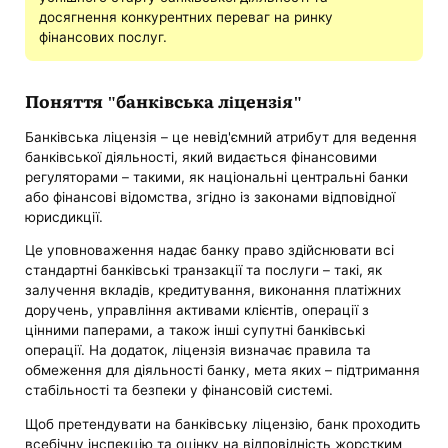
досягнення конкурентних переваг на ринку
фінансових послуг.
Поняття "банківська ліцензія"
Банківська ліцензія – це невід'ємний атрибут для ведення
банківської діяльності, який видається фінансовими
регуляторами – такими, як національні центральні банки
або фінансові відомства, згідно із законами відповідної
юрисдикції.
Це уповноваження надає банку право здійснювати всі
стандартні банківські транзакції та послуги – такі, як
залучення вкладів, кредитування, виконання платіжних
доручень, управління активами клієнтів, операції з
цінними паперами, а також інші супутні банківські
операції. На додаток, ліцензія визначає правила та
обмеження для діяльності банку, мета яких – підтримання
стабільності та безпеки у фінансовій системі.
Щоб претендувати на банківську ліцензію, банк проходить
всебічну інспекцію та оцінку на відповідність жорстким