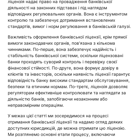
ліцензія надає право на провадження банківської
діяльності на законних підставах і під наглядом
відповідних регулювальних органів. Вона є інструментом
контролю та забезпечує дотримання встановлених
стандартів, вимог і норм регулювання в банківській галузі.
Важливість оформлення банківської ліцензії, крім прямої
вимоги законодавчих органів, пов'язана з кількома
чинниками. По-перше, вона забезпечує надійність і
стабільність банківської системи, оскільки ліцензовані
банки проходять суворий контроль і перевірку своєї
фінансової стійкості. По-друге, вона формує довіру в
клієнтів та інвесторів, оскільки наявність ліцензії гарантує
відповідність банку високим стандартам обслуговування,
безпеки та етичним нормам. По-третє, ліцензія дозволяє
регуляторам ефективніше контролювати та наглядати за
діяльністю банків, запобігаючи незаконним або
неправомірним операціям.
У межах цієї статті ми зосередимося на процесі
отримання банківської ліцензії та надамо огляд деяких
доступних юрисдикцій, де можна отримати цю ліцензію.
Ми розглянемо основні етапи процесу, включаючи