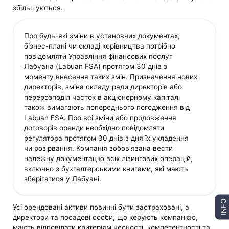
збільшуються.
Про будь-які зміни в установчих документах,
бізнес-плані чи складі керівництва потрібно
повідомляти Управління фінансових послуг
Лабуана (Labuan FSA) протягом 30 днів з
моменту внесення таких змін. Призначення нових
директорів, зміна складу ради директорів або
перерозподіл часток в акціонерному капіталі
також вимагають попереднього погодження від
Labuan FSA. Про всі зміни або продовження
договорів оренди необхідно повідомляти
регулятора протягом 30 днів з дня їх укладення
чи розірвання. Компанія зобов’язана вести
належну документацію всіх лізингових операцій,
включно з бухгалтерськими книгами, які мають
зберігатися у Лабуані.
INFO
Усі орендовані активи повинні бути застраховані, а
директори та посадові особи, що керують компанією,
мають відповідати критеріям чесності, компетентності та