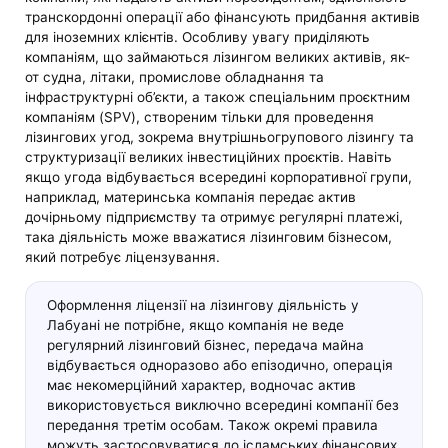
транскордонні операції або фінансують придбання активів
для іноземних клієнтів. Особливу увагу приділяють
компаніям, що займаються лізингом великих активів, як-
от судна, літаки, промислове обладнання та
інфраструктурні об’єкти, а також спеціальним проєктним
компаніям (SPV), створеним тільки для проведення
лізингових угод, зокрема внутрішньогрупового лізингу та
структуризації великих інвестиційних проєктів. Навіть
якщо угода відбувається всередині корпоративної групи,
наприклад, материнська компанія передає актив
дочірньому підприємству та отримує регулярні платежі,
така діяльність може вважатися лізинговим бізнесом,
який потребує ліцензування.
Оформлення ліцензії на лізингову діяльність у
Лабуані не потрібне, якщо компанія не веде
регулярний лізинговий бізнес, передача майна
відбувається одноразово або епізодично, операція
має некомерційний характер, водночас актив
використовується виключно всередині компанії без
передання третім особам. Також окремі правила
можуть застосовуватися до ісламських фінансових