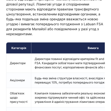
ділової репутації. Лізингові угоди зі спорідненими
сторонами мають відповідати правилам трансфертного
ціноутворення, встановленим відповідними органами, а
будь-яка подальша зміна орендаря вважається новою
угодою і вимагає попереднього погодження з Labuan FSA
для резидентів Малайзії або повідомлення у разі угод з
нерезидентами.
Категорія
Вимога
Директори повинні відповідати критеріям fit and pr
Директори
FSA. Кандидати зобов'язані мати підтверджений досв
фінансових послуг, корпоративних фінансів або сумі
Будь-яка зміна структури власності, внаслідок якої
Акціонери
перевищує 10%, потребує попереднього погодження
Обов’язок
Компанія повинна забезпечити реальну економічну 
щодо
зокрема підтримувати чинний офіс та здійснювати о
присутності
управління й адміністрування лізингових операцій 