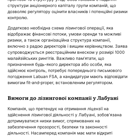
структури акціонерного капіталу групи компаній, що
дозволяє регулятору оцінити власників і потенційні ризики
контролю.
Додатково необхідна схема лізингової операції, яка
відображає фінансові потоки, умови оренди та можливі
ризики, а також організаційна структура компанії,
включно з радою директорів і вищим керівництвом. Заява
супроводжується реєстраційним внеском у розмірі 1000
малайзійських рингітів. Важливо пам’ятати, що
призначення будь-якого директора або особи, яка
здійснює контроль, потребує попереднього письмового
погодження Labuan FSA, а кандидатури мають відповідати
вимогам fit‑and‑proper, встановленим регулятором.
Вимоги до лізингової компанії у Лабуані
Компанія, що претендує на отримання ліцензії на
здійснення лізингової діяльності у Лабуані, зобов’язана
дотримуватися низки вимог, спрямованих на
забезпечення прозорості, безпеки та законності
діяльності. Насамперед компанія має мати відкриті