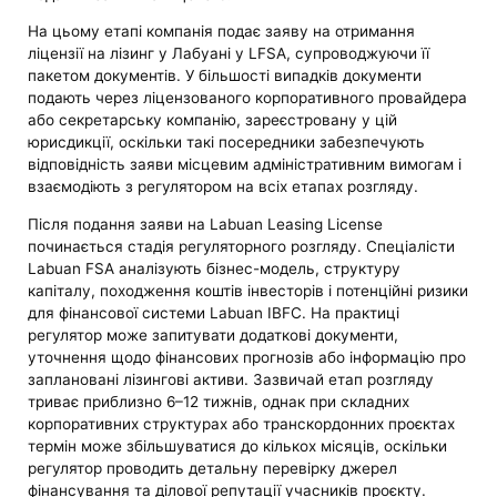
На цьому етапі компанія подає заяву на отримання
ліцензії на лізинг у Лабуані у LFSA, супроводжуючи її
пакетом документів. У більшості випадків документи
подають через ліцензованого корпоративного провайдера
або секретарську компанію, зареєстровану у цій
юрисдикції, оскільки такі посередники забезпечують
відповідність заяви місцевим адміністративним вимогам і
взаємодіють з регулятором на всіх етапах розгляду.
Після подання заяви на Labuan Leasing License
починається стадія регуляторного розгляду. Спеціалісти
Labuan FSA аналізують бізнес-модель, структуру
капіталу, походження коштів інвесторів і потенційні ризики
для фінансової системи Labuan IBFC. На практиці
регулятор може запитувати додаткові документи,
уточнення щодо фінансових прогнозів або інформацію про
заплановані лізингові активи. Зазвичай етап розгляду
триває приблизно 6–12 тижнів, однак при складних
корпоративних структурах або транскордонних проєктах
термін може збільшуватися до кількох місяців, оскільки
регулятор проводить детальну перевірку джерел
фінансування та ділової репутації учасників проєкту.