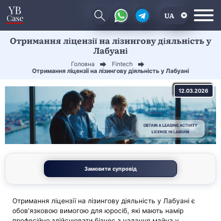
UA
Отримання ліцензії на лізингову діяльність у
EN
Лабуані
CN
Головна
Fintech
Отримання ліцензії на лізингову діяльність у Лабуані
12.03.2026
Замовити супровід
Отримання ліцензії на лізингову діяльність у Лабуані є
обов’язковою вимогою для юросіб, які мають намір
професійно здійснювати бізнес з надання майна у