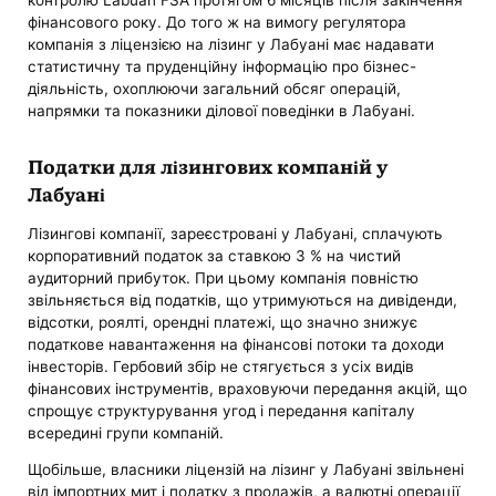
фінансового року. До того ж на вимогу регулятора
компанія з ліцензією на лізинг у Лабуані має надавати
статистичну та пруденційну інформацію про бізнес-
діяльність, охоплюючи загальний обсяг операцій,
напрямки та показники ділової поведінки в Лабуані.
Податки для лізингових компаній у
Лабуані
Лізингові компанії, зареєстровані у Лабуані, сплачують
корпоративний податок за ставкою 3 % на чистий
аудиторний прибуток. При цьому компанія повністю
звільняється від податків, що утримуються на дивіденди,
відсотки, роялті, орендні платежі, що значно знижує
податкове навантаження на фінансові потоки та доходи
інвесторів. Гербовий збір не стягується з усіх видів
фінансових інструментів, враховуючи передання акцій, що
спрощує структурування угод і передання капіталу
всередині групи компаній.
Щобільше, власники ліцензій на лізинг у Лабуані звільнені
від імпортних мит і податку з продажів, а валютні операції