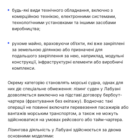
будь-які види технічного обладнання, включно з
комерційною технікою, електронними системами,
технологічними установками та іншими засобами
виробництва;
рухоме майно, враховуючи об’єкти, які вже закріплені
за земельною ділянкою або призначені для
подальшого закріплення за нею, наприклад, модульні
конструкції, інфраструктурні елементи або виробничі
комплекси.
Окрему категорію становлять морські судна, однак для
них діє спеціальне обмеження: лізинг суден у Лабуані
дозволяється виключно на підставі договору бербоут-
чартера (фрахтування без екіпажу). Водночас такі
операції не повинні включати перевезення пасажирів або
вантажів морським транспортом, а також не можуть
здійснюватися на умовах рейсового або тайм-чартера.
Лізингова діяльність у Лабуані здійснюється за двома
основними моделями: