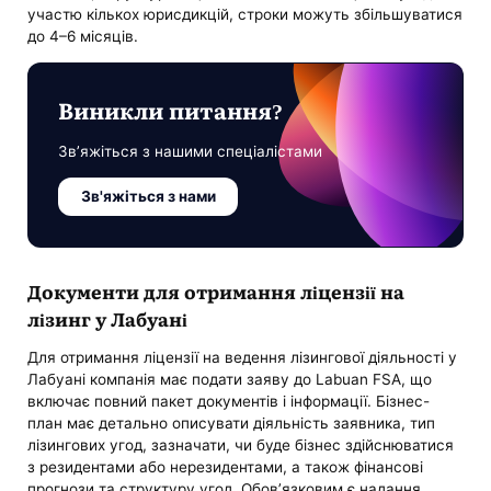
участю кількох юрисдикцій, строки можуть збільшуватися
до 4–6 місяців.
Виникли питання?
Зв’яжіться з нашими спеціалістами
Зв'яжіться з нами
Документи для отримання ліцензії на
лізинг у Лабуані
Для отримання ліцензії на ведення лізингової діяльності у
Лабуані компанія має подати заяву до Labuan FSA, що
включає повний пакет документів і інформації. Бізнес-
план має детально описувати діяльність заявника, тип
лізингових угод, зазначати, чи буде бізнес здійснюватися
з резидентами або нерезидентами, а також фінансові
прогнози та структуру угод. Обов’язковим є надання