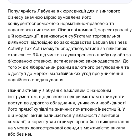
Популярність Лабуана як юрисдикції для лізингового
бізнесу значною мірою зумовлена його
конкурентоспроможною нормативно-правовою та
податковою системою. Лізингові компанії, зареєстровані у
цій юрисдикції, вважаються суб’єктами торговельної
діяльності відповідно до законодавства Labuan Business
Activity Tax Act і можуть оподатковуватися за пільговою
ставкою — 3% від чистого аудиторського прибутку або за
фіксованою ставкою, встановленою законодавством. До
того ж діє ліберальний режим валютного регулювання та
є доступ до мережі малайзійських угод про уникнення
подвійного оподаткування.
Лізинг активів у Лабуані є важливим фінансовим
інструментом, що дозволяє підприємствам отримувати
доступ до дорогого обладнання, уникаючи необхідності
його прямої купівлі та значних початкових інвестицій. У
цій моделі актив залишається у власності лізингової
компанії, а користувач отримує право його використання
на умовах довгострокової оренди з можливістю викупу
або без неї.