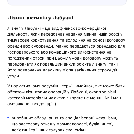
Лізинг активів у Лабуані
Лізинг у Лабуані – це вид фінансово-комерційної
діяльності, який передбачає надання майна іншій особі у
тимчасове користування та володіння на основі договору
оренди або суборенди. Майно передається орендарю для
господарського або комерційного використання на
погоджений строк, при цьому умови договору можуть
передбачати як подальший викуп об'єкта лізингу, так і
його повернення власнику після закінчення строку дії
угоди.
У нормативному розумінні термін «майно», яке може бути
об’єктом лізингових операцій у Лабуані, охоплює різні
категорії матеріальних активів (проте не менш ніж 1 млн
американських доларів):
виробниче обладнання та спеціалізовані механізми,
що застосовуються у промисловості, будівництві,
логістиці та інших галузях економіки;