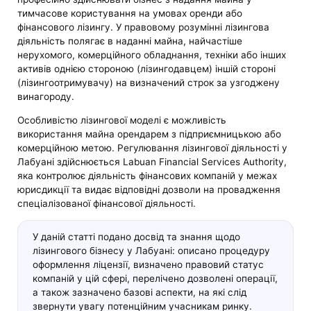
тимчасове користування на умовах оренди або
фінансового лізингу. У правовому розумінні лізингова
діяльність полягає в наданні майна, найчастіше
нерухомого, комерційного обладнання, техніки або інших
активів однією стороною (лізингодавцем) іншій стороні
(лізингоотримувачу) на визначений строк за узгоджену
винагороду.
Особливістю лізингової моделі є можливість
використання майна орендарем з підприємницькою або
комерційною метою. Регулювання лізингової діяльності у
Лабуані здійснюється Labuan Financial Services Authority,
яка контролює діяльність фінансових компаній у межах
юрисдикції та видає відповідні дозволи на провадження
спеціалізованої фінансової діяльності.
У даній статті подано досвід та знання щодо
лізингового бізнесу у Лабуані: описано процедуру
оформлення ліцензії, визначено правовий статус
компаній у цій сфері, перелічено дозволені операції,
а також зазначено базові аспекти, на які слід
звернути увагу потенційним учасникам ринку.