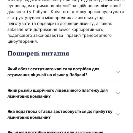
супроводом отримання ліцензії на здійснення лізингової
діяльності у Лабуані. Крім того, я можу проконсультувати
зі структурування міжнародних лізингових угод,
підготувати та перевірити договори лізингу, а також
забезпечити дотримання вимог корпоративного,
податкового законодавства і правил трансфертного
ціноутворення.
Поширені питання
Який обсяг статутного капіталу потрібен для
отримання ліцензії на лізинг у Лабуані?
Регулятор Labuan FSA встановлює фіксований
Який розмір щорічного ліцензійного платежу для
мінімальний розмір оплачуваного статутного капіталу —
лізингових компаній?
500 тисяч MYR. Проте компанія повинна підтримувати
рівень капіталу, що дозволить їй надійно забезпечувати
Компанії, які ведуть лізингову діяльність у Labuan
та фінансувати заплановані лізингові операції.
Яка податкова ставка застосовується до прибутку
International Business and Financial Centre, зобов’язані
лізингових компаній?
сплачувати щорічний ліцензійний збір у розмірі 60 тисяч
MYR.
За дотримання встановлених вимог щодо економічної
Які умови потрібно виконати для застосування