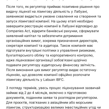
Після того, як регулятор приймає позитивне рішення про
видачу ліцензії на лізингову діяльність у Лабуані,
заявникові видається умовне схвалення на створення та
запуск лізингової компанії. На цьому етапі необхідно
завершити реєстрацію компанії в Лабуані відповідно до
Companies Act, відкрити банківські рахунки, сформувати
заявлений капітал та забезпечити дотримання
організаційних вимог, зокрема призначення директорів,
секретаря компанії та аудитора. Також компанія має
підготувати внутрішні політики з управління ризиками,
бухгалтерського обліку та корпоративного контролю,
адже ліцензовані організації зобов’язані щорічно
подавати регулятору аудиторську фінансову звітність.
Після виконання цих вимог регулятор видає остаточну
ліцензію, що дозволяє компанії офіційно розпочати
лізингову діяльність у Labuan IBFC.
З погляду термінів, увесь процес ліцензування зазвичай
займає від 2 до 4 місяців, включно з підготовкою
документів, поданням заяви та розглядом регулятором.
Для проєктів, пов’язаних з авіаційним або морським
лізингом, структуризацією великих інвестиційних угод чи