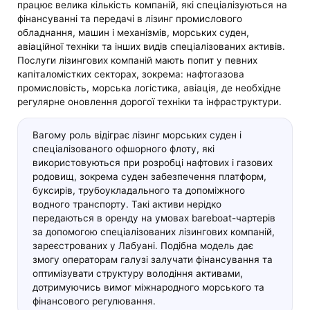
працює велика кількість компаній, які спеціалізуються на
фінансуванні та передачі в лізинг промислового
обладнання, машин і механізмів, морських суден,
авіаційної техніки та інших видів спеціалізованих активів.
Послуги лізингових компаній мають попит у певних
капіталомістких секторах, зокрема: нафтогазова
промисловість, морська логістика, авіація, де необхідне
регулярне оновлення дорогої техніки та інфраструктури.
Вагому роль відіграє лізинг морських суден і
спеціалізованого офшорного флоту, які
використовуються при розробці нафтових і газових
родовищ, зокрема суден забезпечення платформ,
буксирів, трубоукладального та допоміжного
водного транспорту. Такі активи нерідко
передаються в оренду на умовах bareboat-чартерів
за допомогою спеціалізованих лізингових компаній,
зареєстрованих у Лабуані. Подібна модель дає
змогу операторам галузі залучати фінансування та
оптимізувати структуру володіння активами,
дотримуючись вимог міжнародного морського та
фінансового регулювання.