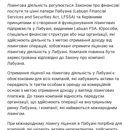
Лізингова діяльність регулюється Законом про фінансові
послуги та цінні папери Лабуана (Labuan Financial
Services and Securities Act, LFSSA) та Керівними
принципами зі створення й функціонування лізингових
підприємств у Лабуані, виданими Labuan FSA. Юрособи,
спеціальні фінансові структури або інші організації, які
здійснюють діяльність з метою отримання доходу від
лізингових операцій, зобов’язані отримати ліцензію на
лізингову діяльність у Лабуані. Компанія повинна бути
зареєстрована відповідно до Закону про компанії
Лабуана.
Отримання ліцензії на лізингову діяльність у Лабуані є
обов’язковим для всіх компаній, які набувають активи та
передають їх третім особам в оренду на комерційній
основі з метою отримання доходу у вигляді лізингових
платежів. До таких компаній відносять передусім
організації, що здійснюють операції на внутрішньому
ринку Лабуана, і компанії, які займаються міжнародним
лізингом.
При міжнародному лізингу ліцензія в Лабуані потрібна для
компаній, які надають активи нерезидентам, здійснюють