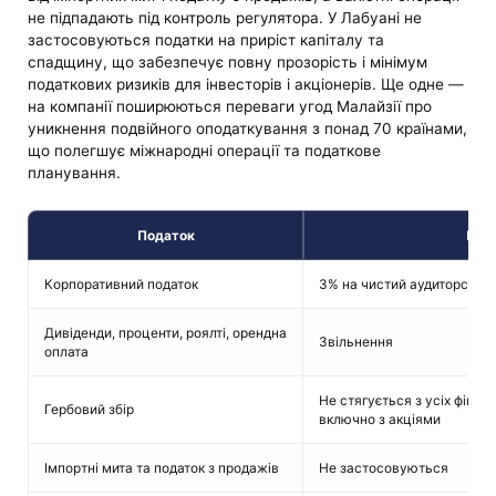
не підпадають під контроль регулятора. У Лабуані не
застосовуються податки на приріст капіталу та
спадщину, що забезпечує повну прозорість і мінімум
податкових ризиків для інвесторів і акціонерів. Ще одне —
на компанії поширюються переваги угод Малайзії про
уникнення подвійного оподаткування з понад 70 країнами,
що полегшує міжнародні операції та податкове
планування.
Податок
Пер
Корпоративний податок
3% на чистий аудиторськи
Дивіденди, проценти, роялті, орендна
Звільнення
оплата
Не стягується з усіх фінан
Гербовий збір
включно з акціями
Імпортні мита та податок з продажів
Не застосовуються