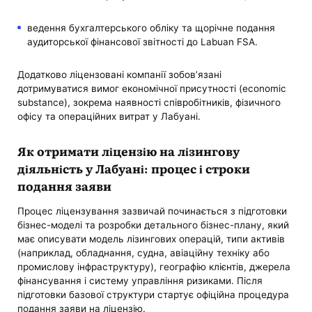
ведення бухгалтерського обліку та щорічне подання
аудиторської фінансової звітності до Labuan FSA.
Додатково ліцензовані компанії зобов’язані
дотримуватися вимог економічної присутності (economic
substance), зокрема наявності співробітників, фізичного
офісу та операційних витрат у Лабуані.
Як отримати ліцензію на лізингову
діяльність у Лабуані: процес і строки
подання заяви
Процес ліцензування зазвичай починається з підготовки
бізнес-моделі та розробки детального бізнес-плану, який
має описувати модель лізингових операцій, типи активів
(наприклад, обладнання, судна, авіаційну техніку або
промислову інфраструктуру), географію клієнтів, джерела
фінансування і систему управління ризиками. Після
підготовки базової структури стартує офіційна процедура
подання заяви на ліцензію.