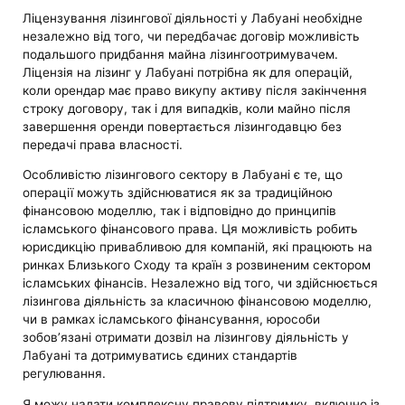
Ліцензування лізингової діяльності у Лабуані необхідне
незалежно від того, чи передбачає договір можливість
подальшого придбання майна лізингоотримувачем.
Ліцензія на лізинг у Лабуані потрібна як для операцій,
коли орендар має право викупу активу після закінчення
строку договору, так і для випадків, коли майно після
завершення оренди повертається лізингодавцю без
передачі права власності.
Особливістю лізингового сектору в Лабуані є те, що
операції можуть здійснюватися як за традиційною
фінансовою моделлю, так і відповідно до принципів
ісламського фінансового права. Ця можливість робить
юрисдикцію привабливою для компаній, які працюють на
ринках Близького Сходу та країн з розвиненим сектором
ісламських фінансів. Незалежно від того, чи здійснюється
лізингова діяльність за класичною фінансовою моделлю,
чи в рамках ісламського фінансування, юрособи
зобов’язані отримати дозвіл на лізингову діяльність у
Лабуані та дотримуватись єдиних стандартів
регулювання.
Я можу надати комплексну правову підтримку, включно із