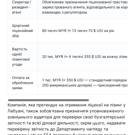
Секретар /
Обов’язкове призначення ліцензованої трастової ко
резидент-
зареєстрованого агента, відповідального за корпора
агент
взаємодію з регулятором.
Щорічний
ліцензійний
60 тисяч MYR (≈ 13 тисяч 70 $ US) на рік.
збір
Вартість
однієї
20 тис. MYR (≈ 4 тисячі 355 $ US) за кожну лізингов
лізингової
угоди
Оплата за
1 тис. MYR (≈ 350 $ US) — стандартний порядок розг
оброблення
200 американських доларів) — прискорений процес
заяви
Компанія, яка претендує на отримання ліцензії на лізинг у
Лабуані, також зобов’язана призначити уповноваженого
зовнішнього аудитора для перевірки своєї бухгалтерської
звітності та всієї ділової діяльності, окрім цього, надавати
перевірену звітність до Департаменту нагляду та
контролю Labuan FSA протягом 6 місяців після закінчення