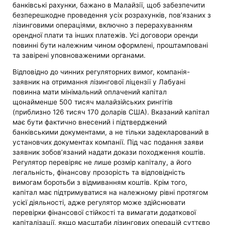
банківські рахунки, бажано в Малайзії, щоб забезпечити
безперешкодне проведення усіх розрахунків, пов’язаних з
лізинговими операціями, включно з перерахуванням
орендної плати та інших платежів. Усі договори оренди
повинні бути належним чином оформлені, проштамповані
та завірені уповноваженими органами.
Відповідно до чинних регуляторних вимог, компанія-
заявник на отримання лізингової ліцензії у Лабуані
повинна мати мінімальний оплачений капітал
щонайменше 500 тисяч малайзійських рингітів
(приблизно 126 тисяч 170 доларів США). Вказаний капітал
має бути фактично внесений і підтверджений
банківськими документами, а не тільки задекларований в
установчих документах компанії. Під час подання заяви
заявник зобов’язаний надати докази походження коштів.
Регулятор перевіряє не лише розмір капіталу, а його
легальність, фінансову прозорість та відповідність
вимогам боротьби з відмиванням коштів. Крім того,
капітал має підтримуватися на належному рівні протягом
усієї діяльності, адже регулятор може здійснювати
перевірки фінансової стійкості та вимагати додаткової
капіталізації, якщо масштаби лізингових операцій суттєво