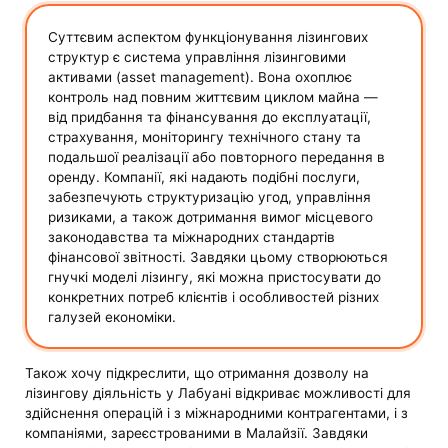
Суттєвим аспектом функціонування лізингових
структур є система управління лізинговими
активами (asset management). Вона охоплює
контроль над повним життєвим циклом майна —
від придбання та фінансування до експлуатації,
страхування, моніторингу технічного стану та
подальшої реалізації або повторного передання в
оренду. Компанії, які надають подібні послуги,
забезпечують структуризацію угод, управління
ризиками, а також дотримання вимог місцевого
законодавства та міжнародних стандартів
фінансової звітності. Завдяки цьому створюються
гнучкі моделі лізингу, які можна пристосувати до
конкретних потреб клієнтів і особливостей різних
галузей економіки.
Також хочу підкреслити, що отримання дозволу на
лізингову діяльність у Лабуані відкриває можливості для
здійснення операцій і з міжнародними контрагентами, і з
компаніями, зареєстрованими в Малайзії. Завдяки