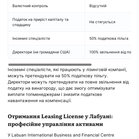
Валютний контроль
Відсутній
Податок на приріст капіталу та
Не стягується
спадщину
Іноземні спеціалісти
50% податкова пільга
Директори (не громадяни США)
100% звільнення від подат
Іноземні спеціалісти, які працюють у лізинговій компанії,
можуть претендувати на 50% податкову пільгу.
Директори можуть претендувати на повне звільнення від
податку на винагороду, що дає змогу оптимізувати
виплати топменеджерам і знизити податкове
навантаження на компенсації.
Отримання Leasing License у Лабуані:
професійне управління активами
У Labuan International Business and Financial Centre