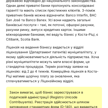
державою відповідно до національного законодавства.
Однак деякі приватні банки пропонують консолідовані
гарантії та мають список престижних клієнтів. З-поміж
приватних банків можна відзначити: Banco Interfin, BAC
San José та Banco Banex. Усі вони надають загальні
банківські послуги – такі, як поточні, офшорні рахунки,
рахунки ринку, випуск кредитних карток. Іншими
міжнародними банками, які ведуть бізнес у Коста-Ріці, є
Citibank, Scotia Bank.
Ліцензія на ведення бізнесу видається у відділі
ліцензування (Департамент патентів) муніципалітету, у
якому здійснюватиметься діяльність підприємства. Хоча
різні муніципалітети можуть мати власні форми, це
стандартна процедура. Термін розгляду заявки на
ліцензію: від 2 до 4 тижнів. Комерційна ліцензія в Коста-
Ріці матиме щорічну плату за оновлення, яка
сплачуватиметься у Ліцензійному відділі.
Закон вимагає, щоб бізнес зареєструвався в
податковій адміністрації (Registro Unicode
Contribuyente). Реєстрація здійснюється шляхом
заповнення стандартних форм (D-140), що видаються