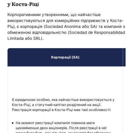
у Коста-Ріці
Корпоративними утвореннями, що найчастіше
використовуються для комерційних підприємств у Коста-
Ріці, є корпорація (Sociedad Anonima або SA) та компанія з
обмеженою відповідальністю (Sociedad de Responsabilidad
Limitada або SRL).
Корпорації (SA)
Має
под
зас
С
Є юридичною особою, яка найчастіше використовується у
б
Коста-Ріці, а статутний капітал розділений на акції.
з
Реєстрація корпорації в Коста-Ріці має такі особливості:
р
б
у
На момент реєстрації компанія повинна мати
щонайменше двох акціонерів. Після реєстрації в неї
може бути будь-яка кількість акціонерів без обмежень