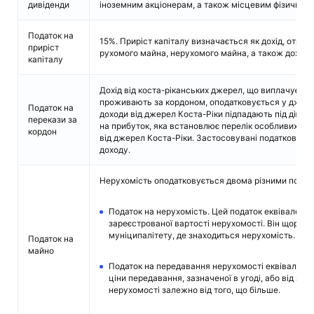
дивіденди
іноземним акціонерам, а також місцевим фізичним
Податок на
15%. Приріст капіталу визначається як дохід, отри
приріст
рухомого майна, нерухомого майна, а також доходи 
капіталу
Дохід від коста-ріканських джерел, що виплачуєть
проживають за кордоном, оподатковується у джерел
Податок на
доходи від джерел Коста-Ріки підпадають під дію ст
перекази за
на прибуток, яка встановлює перелік особливих вип
кордон
від джерел Коста-Ріки. Застосовувані податкові ст
доходу.
Нерухомість оподатковується двома різними подат
Податок на нерухомість. Цей податок еквівалентн
зареєстрованої вартості нерухомості. Він щорічн
муніципалітету, де знаходиться нерухомість.
Податок на
майно
Податок на передавання нерухомості еквівалентн
ціни передавання, зазначеної в угоді, або від зар
нерухомості залежно від того, що більше.