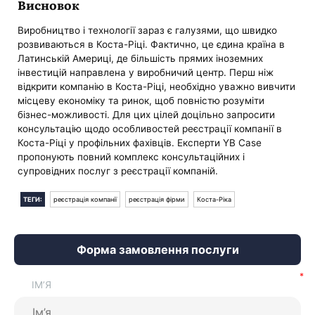
Висновок
Виробництво і технології зараз є галузями, що швидко
розвиваються в Коста-Ріці. Фактично, це єдина країна в
Латинській Америці, де більшість прямих іноземних
інвестицій направлена у виробничий центр. Перш ніж
відкрити компанію в Коста-Ріці, необхідно уважно вивчити
місцеву економіку та ринок, щоб повністю розуміти
бізнес-можливості. Для цих цілей доцільно запросити
консультацію щодо особливостей реєстрації компанії в
Коста-Ріці у профільних фахівців. Експерти YB Case
пропонують повний комплекс консультаційних і
супровідних послуг з реєстрації компаній.
ТЕГИ:
реєстрація компанії
реєстрація фірми
Коста-Ріка
Форма замовлення послуги
ІМ’Я