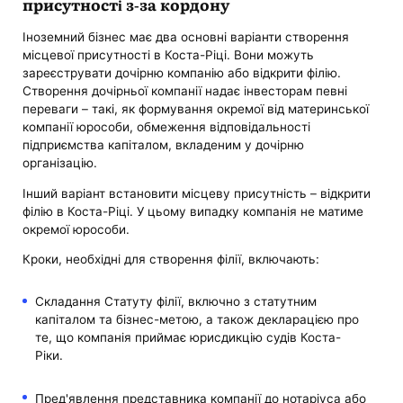
присутності з-за кордону
Іноземний бізнес має два основні варіанти створення
місцевої присутності в Коста-Ріці. Вони можуть
зареєструвати дочірню компанію або відкрити філію.
Створення дочірньої компанії надає інвесторам певні
переваги – такі, як формування окремої від материнської
компанії юрособи, обмеження відповідальності
підприємства капіталом, вкладеним у дочірню
організацію.
Інший варіант встановити місцеву присутність – відкрити
філію в Коста-Ріці. У цьому випадку компанія не матиме
окремої юрособи.
Кроки, необхідні для створення філії, включають:
Складання Статуту філії, включно з статутним
капіталом та бізнес-метою, а також декларацією про
те, що компанія приймає юрисдикцію судів Коста-
Ріки.
Пред'явлення представника компанії до нотаріуса або