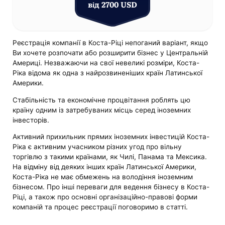
від 2700 USD
Реєстрація компанії в Коста-Ріці непоганий варіант, якщо
Ви хочете розпочати або розширити бізнес у Центральній
Америці. Незважаючи на свої невеликі розміри, Коста-
Ріка відома як одна з найрозвиненіших країн Латинської
Америки.
Стабільність та економічне процвітання роблять цю
країну одним із затребуваних місць серед іноземних
інвесторів.
Активний прихильник прямих іноземних інвестицій Коста-
Ріка є активним учасником різних угод про вільну
торгівлю з такими країнами, як Чилі, Панама та Мексика.
На відміну від деяких інших країн Латинської Америки,
Коста-Ріка не має обмежень на володіння іноземним
бізнесом. Про інші переваги для ведення бізнесу в Коста-
Ріці, а також про основні організаційно-правові форми
компаній та процес реєстрації поговоримо в статті.