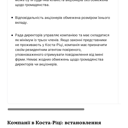
В
щодо громадянства.
ї
Відповідальність акціонерів обмежена розміром їхнього
вкладу.
С
п
Рада директорів управляє компанією та має складатися
п
як мінімум із трьох членів. Якщо законні представники
я
не проживають у Коста-Ріці, компанія має призначити
п
своїм резидентним агентом повіреного,
п
уповноваженого отримувати повідомлення від імені
с
фірми. Немає жодних обмежень щодо громадянства
у
директорів чи акціонерів.
О
к
з
в
Компанії в Коста-Ріці: встановлення