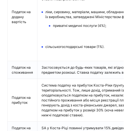
Податок на
ліки, сировину, матеріали, машини, обладнання та
додану
їх виробництва, затверджені Міністерством фінан
вартість
приватні медичні послуги (4%);
сільськогосподарські товари (1%).
Податок на
Застосовується до будь-яких товарів, які згідно і
споживання
предметом розкоші. Ставка податку залежить від ти
Система податку на прибуток Коста-Ріки ґрунтуєть
територіальності. Тож, лише дохід, отриманий із ко
оподатковується податком на прибуток, незалежно в
Податок на
постійного проживання або місця реєстрації платни
прибуток
генерують дохід з коста-ріканських джерел, зазви
податком на прибуток у розмірі 30% (хоча невеликі
нижчі податкові ставки).
Податок на
SA у Коста-Ріці повинні утримувати 15% дивіденді