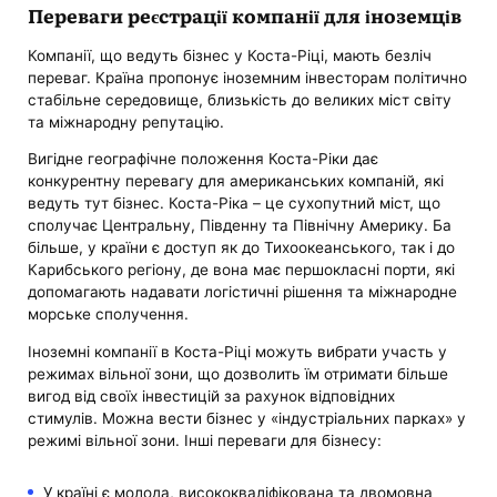
Переваги реєстрації компанії для іноземців
Компанії, що ведуть бізнес у Коста-Ріці, мають безліч
переваг. Країна пропонує іноземним інвесторам політично
стабільне середовище, близькість до великих міст світу
та міжнародну репутацію.
Вигідне географічне положення Коста-Ріки дає
конкурентну перевагу для американських компаній, які
ведуть тут бізнес. Коста-Ріка – це сухопутний міст, що
сполучає Центральну, Південну та Північну Америку. Ба
більше, у країни є доступ як до Тихоокеанського, так і до
Карибського регіону, де вона має першокласні порти, які
допомагають надавати логістичні рішення та міжнародне
морське сполучення.
Іноземні компанії в Коста-Ріці можуть вибрати участь у
режимах вільної зони, що дозволить їм отримати більше
вигод від своїх інвестицій за рахунок відповідних
стимулів. Можна вести бізнес у «індустріальних парках» у
режимі вільної зони. Інші переваги для бізнесу:
У країні є молода, висококваліфікована та двомовна