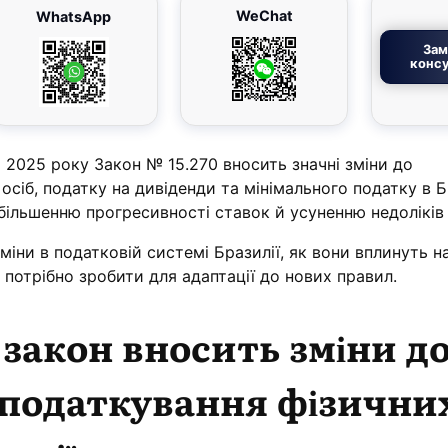
WeChat
WhatsApp
Зам
консу
 2025 року Закон № 15.270 вносить значні зміни до
осіб, податку на дивіденди та мінімального податку в Бр
збільшенню прогресивності ставок й усуненню недоліків
зміни в податковій системі Бразилії, як вони вплинуть н
ки потрібно зробити для адаптації до нових правил.
закон вносить зміни д
оподаткування фізични