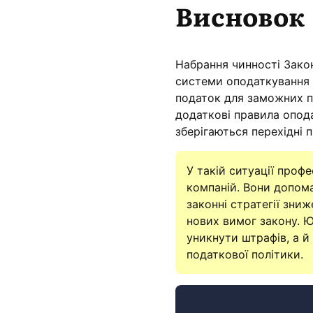
Висновок
Набрання чинності Закон
системи оподаткування 
податок для заможних пл
додаткові правила опод
зберігаються перехідні п
У такій ситуації проф
компаній. Вони допом
законні стратегії зни
нових вимог закону. Ю
уникнути штрафів, а й
податкової політики.