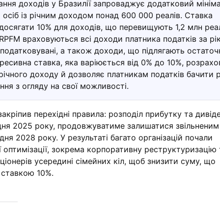
ання доходів у Бразилії запроваджує додатковий мінім
 осіб із річним доходом понад 600 000 реалів. Ставка
осягати 10% для доходів, що перевищують 1,2 млн реал
IRPFM враховуються всі доходи платника податків за рі
оподатковувані, а також доходи, що підлягають остато
ресивна ставка, яка варіюється від 0% до 10%, розрахо
річного доходу й дозволяє платникам податків бачити 
ня з огляду на свої можливості.
закріпив перехідні правила: розподіл прибутку та дивіде
дня 2025 року, продовжуватиме залишатися звільненим 
дня 2028 року. У результаті багато організацій почали
ї оптимізації, зокрема корпоративну реструктуризацію 
ціонерів усередині сімейних кіл, щоб знизити суму, що
 ставкою 10%.