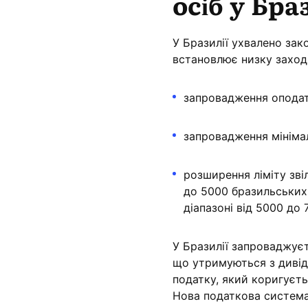
осіб у Бра
У Бразилії ухвалено зак
встановлює низку заход
запровадження оподат
запровадження мінімал
розширення ліміту зві
до 5000 бразильських
діапазоні від 5000 до
У Бразилії запроваджує
що утримуються з дивід
податку, який коригуєть
Нова податкова система 