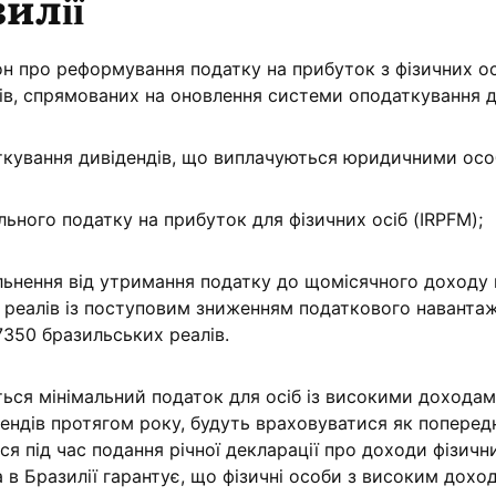
зилії
он про реформування податку на прибуток з фізичних ос
ів, спрямованих на оновлення системи оподаткування д
кування дивідендів, що виплачуються юридичними осо
ьного податку на прибуток для фізичних осіб (IRPFM);
льнення від утримання податку до щомісячного доходу 
 реалів із поступовим зниженням податкового наванта
 7350 бразильських реалів.
ться мінімальний податок для осіб із високими доходам
ендів протягом року, будуть враховуватися як попередн
ся під час подання річної декларації про доходи фізични
в Бразилії гарантує, що фізичні особи з високим дохо