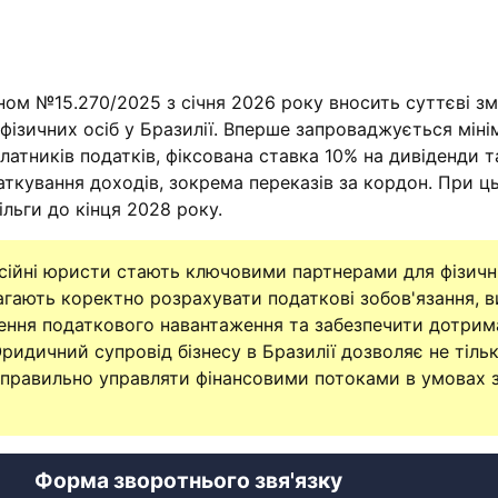
ом №15.270/2025 з січня 2026 року вносить суттєві зм
фізичних осіб у Бразилії. Вперше запроваджується мін
атників податків, фіксована ставка 10% на дивіденди т
аткування доходів, зокрема переказів за кордон. При ц
ільги до кінця 2028 року.
есійні юристи стають ключовими партнерами для фізични
агають коректно розрахувати податкові зобов'язання, 
ження податкового навантаження та забезпечити дотрим
ридичний супровід бізнесу в Бразилії дозволяє не тіль
 правильно управляти фінансовими потоками в умовах з
Форма зворотнього звя'язку