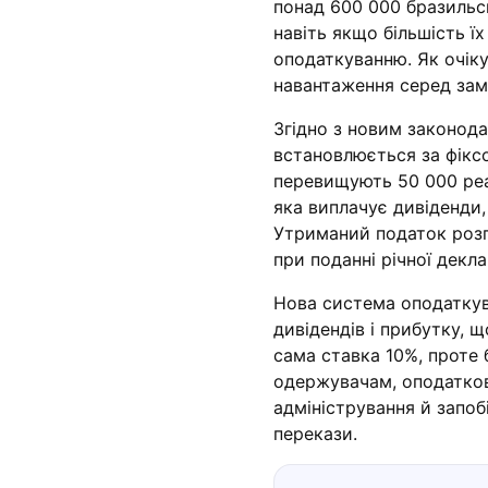
понад 600 000 бразильсь
навіть якщо більшість їх
оподаткуванню. Як очік
навантаження серед зам
Згідно з новим законода
встановлюється за фікс
перевищують 50 000 реа
яка виплачує дивіденди,
Утриманий податок розг
при поданні річної декла
Нова система оподаткува
дивідендів і прибутку, 
сама ставка 10%, проте 
одержувачам, оподатков
адміністрування й запо
перекази.