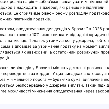
ких реалів на рік – зобов'язані сплачувати мінімальний 
 доходів надходить із джерел, які раніше не підлягали
ується, це сприятиме рівномірному розподілу податков
ожних платників податків.
вством, оподаткування дивідендів у Бразилії в 2026 ро
ованою ставкою 10%, якщо виплати від однієї юридично
лів на місяць. Податок утримується у джерела, тобто 
 сама відповідає за утримання податку на момент випла
лядається як авансовий, а остаточний розрахунок про
рації.
ння дивідендів у Бразилії містить детальні роз'яснен
що переводяться за кордон. У цих випадках застосовуєт
без мінімального порога — будь-яка сума, виплачена і
ується безпосередньо у джерела виплати. Такий підхі
бігає можливості уникнення оподаткування через закорд