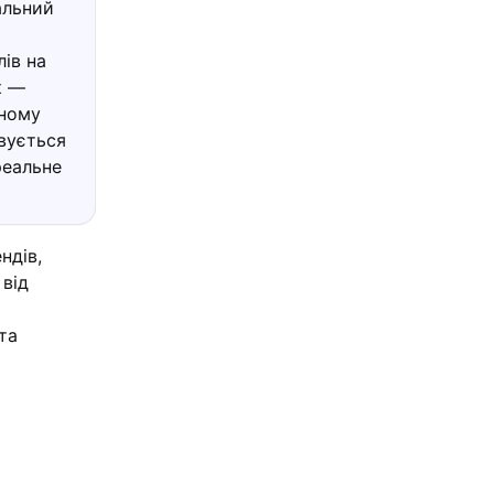
альний
ів на
к —
чному
вується
реальне
ндів,
від
та