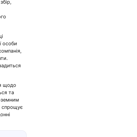
збір,
ого
ці
ї особи
компанія,
ти.
вадиться
ня щодо
ься та
ноземним
д спрощує
онні