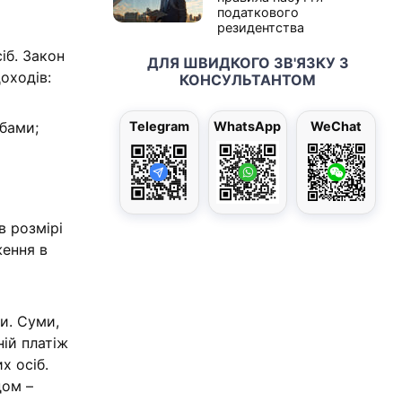
податкового
резидентства
іб. Закон
ДЛЯ ШВИДКОГО ЗВ'ЯЗКУ З
оходів:
КОНСУЛЬТАНТОМ
Telegram
WhatsApp
WeChat
бами;
в розмірі
ження в
и. Суми,
ій платіж
х осіб.
дом –