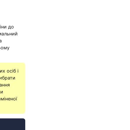
іни до
імальний
а
ьому
х осіб і
вибрати
ання
ки
міненої