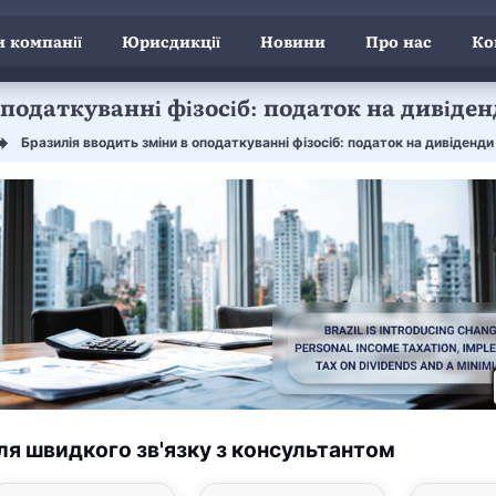
 компанії
Юрисдикції
Новини
Про нас
Ко
оподаткуванні фізосіб: податок на дивіде
Бразилія вводить зміни в оподаткуванні фізосіб: податок на дивіденди
ля швидкого зв'язку з консультантом