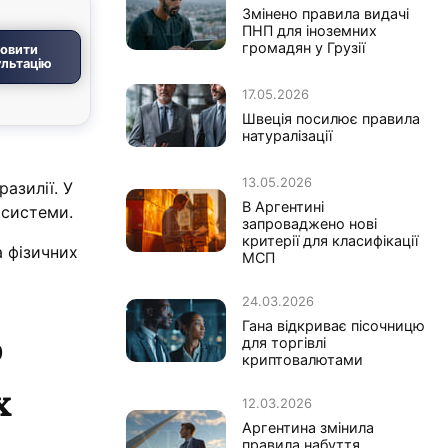
Змінено правила видачі
ПНП для іноземних
громадян у Грузії
овити
льтацію
17.05.2026
Швеція посилює правила
натуралізації
13.05.2026
азилії. У
В Аргентині
 системи.
запроваджено нові
критерії для класифікації
а фізичних
МСП
24.03.2026
Гана відкриває пісочницю
о
для торгівлі
криптовалютами
х
12.03.2026
Аргентина змінила
правила набуття