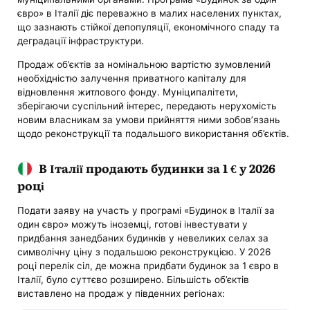
євро» в Італії діє переважно в малих населених пунктах,
що зазнають стійкої депопуляції, економічного спаду та
деградації інфраструктури.
Продаж об’єктів за номінальною вартістю зумовлений
необхідністю залучення приватного капіталу для
відновлення житлового фонду. Муніципалітети,
зберігаючи суспільний інтерес, передають нерухомість
новим власникам за умови прийняття ними зобов’язань
щодо реконструкції та подальшого використання об’єктів.
В Італії продають будинки за 1 € у 2026
році
Подати заяву на участь у програмі «Будинок в Італії за
один євро» можуть іноземці, готові інвестувати у
придбання занедбаних будинків у невеликих селах за
символічну ціну з подальшою реконструкцією. У 2026
році перелік сіл, де можна придбати будинок за 1 євро в
Італії, було суттєво розширено. Більшість об’єктів
виставлено на продаж у південних регіонах: