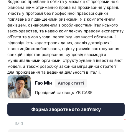
Водночас придбання об’єкта у межах цієї програми не є
рівнозначним отриманню права на проживання у країні.
Участь у програмі без професійної правової оцінки
пов’язана з підвищеними ризиками. Я є компетентним
фахівцем, ознайомленим з особливостями італійського
законодавства, та надаю комплексну правову експертизу
об’єкта та умов угоди: перевірку наявності обтяжень і
відповідність кадастрових даних, аналіз договірних і
інвестиційних зобов’язань, оцінку ризиків застосування
санкцій і підстав розірвання, супровід взаємодії з
муніципальними органами, структурування інвестиційної
моделі, а також розробку законної міграційної стратегії
для проживання та ведення діяльності в Італії.
Гао Мін
Автор статті
Провідний фахівець YB CASE
Форма зворотнього звя'язку
ІМ’Я