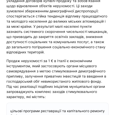
укладання договорів купівлі-продажу та зобов’язання
щодо відновлення об’єктів нерухомості. Ці заходи
зумовлені збереженням демографічної диспропорції:
спостерігається стійка тенденція відпливу працездатного
та молодого населення до великих міських агломерацій і
за межі країни. У результаті малі населені пункти
зазнають системного скорочення чисельності мешканців,
що призводить до закриття освітніх закладів, зниження
доступності соціальних та комунальних послуг, а також
до загального погіршення соціально-економічного стану
відповідних територій.
Продаж нерухомості за 1 € в Італії є економічним
інструментом, який застосовують органи місцевого
самоврядування з метою стимулювання демографічного
припливу, залучення приватних інвестицій та введення в
господарський обіг невикористаного житлового фонду.
Під час реалізації подібних ініціатив муніципальні органи
запроваджують комплекс заходів стимулювального
характеру, які містять:
цільові програми реставрації та капітального ремонту