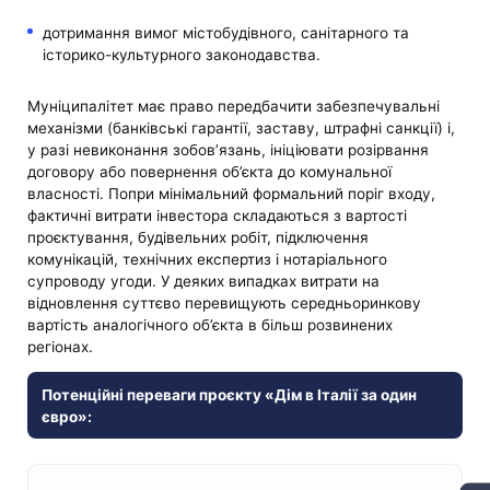
дотримання вимог містобудівного, санітарного та
історико-культурного законодавства.
Муніципалітет має право передбачити забезпечувальні
механізми (банківські гарантії, заставу, штрафні санкції) і,
у разі невиконання зобов’язань, ініціювати розірвання
договору або повернення об’єкта до комунальної
власності. Попри мінімальний формальний поріг входу,
фактичні витрати інвестора складаються з вартості
проєктування, будівельних робіт, підключення
комунікацій, технічних експертиз і нотаріального
супроводу угоди. У деяких випадках витрати на
відновлення суттєво перевищують середньоринкову
вартість аналогічного об’єкта в більш розвинених
регіонах.
Потенційні переваги проєкту «Дім в Італії за один
євро»: