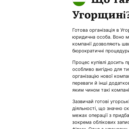
Угорщині
Готова організація в Уг
юридична особа. Воно м
компанії дозволяють шв
бюрократичні процедури
Процес купівлі досить п
особливо вигідно для ти
організацію нової компа
переваги й інші додатков
яким чином такі компанії
Зазвичай готові угорськ
діяльності, що значно ск
межах операції з придб
зокрема облікових запис