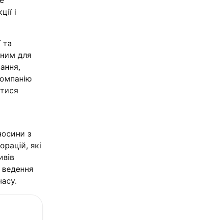
е
ії і
 та
сним для
вання,
компанію
атися
носини з
рацій, які
ивів
 ведення
асу.