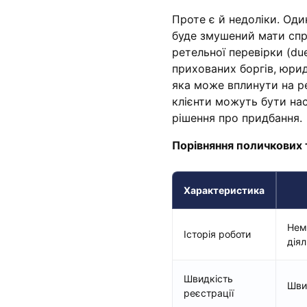
Проте є й недоліки. Оди
буде змушений мати спр
ретельної перевірки (due
прихованих боргів, юрид
яка може вплинути на р
клієнти можуть бути на
рішення про придбання.
Порівняння поличкових 
Характеристика
Нем
Історія роботи
діял
Швидкість
Швид
реєстрації