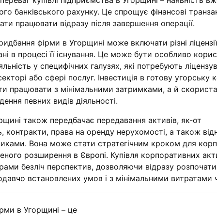
переваг купівлі підприємства в Угорщині – наявність вж
го банківського рахунку. Це спрощує фінансові транзакц
чати працювати відразу після завершення операції.
ридбання фірми в Угорщині може включати різні ліцензії
ані в процесі її існування. Це може бути особливо кори
яльність у специфічних галузях, які потребують ліцензу
екторі або сфері послуг. Інвестиція в готову угорську 
ати працювати з мінімальними затримками, а й скорист
ення певних видів діяльності.
горщині також передбачає передавання активів, як-от
ь, контракти, права на оренду нерухомості, а також від
никами. Вона може стати стратегічним кроком для корпо
ного розширення в Європі. Купівля корпоративних акт
орами безліч перспектив, дозволяючи відразу розпочати
одавчо встановлених умов і з мінімальними витратами ч
рми в Угорщині – це