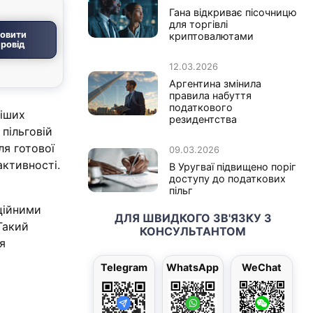
Гана відкриває пісочницю
для торгівлі
овити
криптовалютами
ровід
12.03.2026
Аргентина змінила
правила набуття
податкового
віших
резидентства
пільговій
ля готової
09.03.2026
активності.
В Уругваї підвищено поріг
доступу до податкових
пільг
ційними
ДЛЯ ШВИДКОГО ЗВ'ЯЗКУ З
Такий
КОНСУЛЬТАНТОМ
я
Telegram
WhatsApp
WeChat