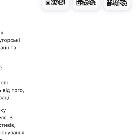
як
угорські
ації та
е
а
кові
 від того,
ації.
тку
уля. В
тивів,
ціонування