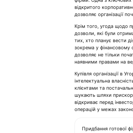
фірми. Одна з ключових 
відкритого корпоративно
дозволяє організації по
Крім того, угода щодо п
дозволи, які були отрим
тих, хто планує вести ді
зокрема у фінансовому с
дозволяє не тільки поч
наявними правами на вед
Купівля організації в У
інтелектуальна власніст
клієнтами та постачаль
шукають шляхи прискоре
відкриває перед інвест
операцій у межах закон
Придбання готової фі