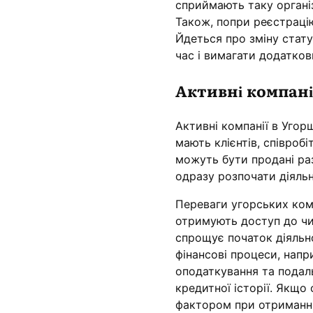
сприймають таку організ
Також, попри реєстраці
Йдеться про зміну стат
час і вимагати додатков
Активні компанії
Активні компанії в Угорщ
мають клієнтів, співроб
можуть бути продані ра
одразу розпочати діяльн
Переваги угорських компа
отримують доступ до чин
спрощує початок діяльно
фінансові процеси, напр
оподаткування та подал
кредитної історії. Якщ
фактором при отриманні 