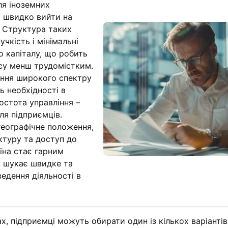
ля іноземних
ть швидко вийти на
 Структура таких
чкість і мінімальні
 капіталу, що робить
есу менш трудомістким.
ння широкого спектру
ть необхідності в
ростота управління –
ля підприємців.
географічне положення,
ктуру та доступ до
аїна стає гарним
о шукає швидке та
ведення діяльності в
ах, підприємці можуть обирати один із кількох варіантів