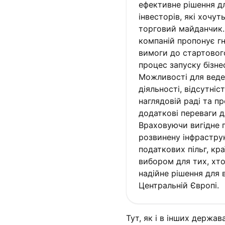
ефективне рішення д
інвесторів, які хочу
торговий майданчик.
компаній пропонує гну
вимоги до стартового
процес запуску бізн
Можливості для веде
діяльності, відсутніс
наглядовій раді та п
додаткові переваги д
Враховуючи вигідне 
розвинену інфрастру
податкових пільг, кр
вибором для тих, хт
надійне рішення для 
Центральній Європі.
Тут, як і в інших держав