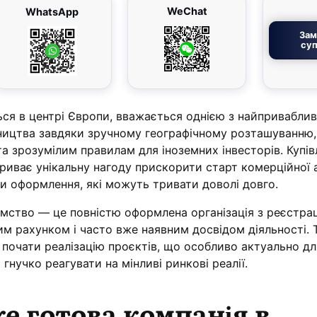
WeChat
WhatsApp
Зам
суп
ся в центрі Європи, вважається однією з найпривабли
ництва завдяки зручному географічному розташуванню, 
а зрозумілим правилам для іноземних інвесторів. Купів
криває унікальну нагоду прискорити старт комерційної 
и оформлення, які можуть тривати доволі довго.
ємство — це повністю оформлена організація з реєстра
им рахунком і часто вже наявним досвідом діяльності. 
 почати реалізацію проєктів, що особливо актуально дл
ь гнучко реагувати на мінливі ринкові реалії.
е готова компанія в