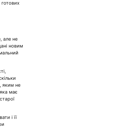
и готових
, але не
дані новим
імальний
ті,
скільки
, яким не
 яка має
старої
ти і її
ри