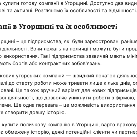
а купити готову компанії в Угорщині. Доступно два вид
і та активні. Розглянемо їх особливості та відмінності.
нії в Угорщині та їх особливості
орщині – це підприємства, які були зареєстровані раніше
 діяльності. Вони лежать на поличці і можуть бути про
о використання. Такі підприємства зазвичай мають мін
мають боргів або контрактних зобов'язань.
кових угорських компаній — швидкий початок діяльнос
півлі до старту роботи може тривати лише кілька днів, о
ровані. Це також зручний варіант для нових підприємців
ової діяльності, що дозволяє уникнути роботи з фірмою,
леми. Ще одна перевага – це можливість використання 
же створити довшу історію.
купити поличкову компанію в Угорщині, варто враховува
ає обмежену історію, деякі потенційні клієнти чи партне