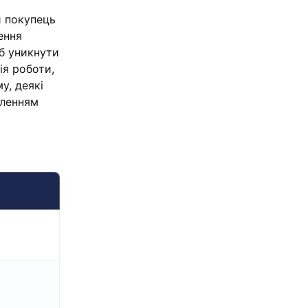
и покупець
ення
об уникнути
ія роботи,
у, деякі
аленням