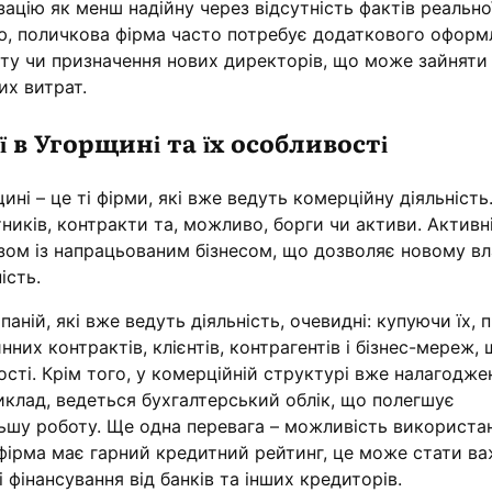
ацію як менш надійну через відсутність фактів реально
ю, поличкова фірма часто потребує додаткового оформ
уту чи призначення нових директорів, що може зайняти
их витрат.
 в Угорщині та їх особливості
ині – це ті фірми, які вже ведуть комерційну діяльність
ітників, контракти та, можливо, борги чи активи. Активн
зом із напрацьованим бізнесом, що дозволяє новому в
ість.
ній, які вже ведуть діяльність, очевидні: купуючи їх, 
них контрактів, клієнтів, контрагентів і бізнес-мереж,
сті. Крім того, у комерційній структурі вже налагодже
иклад, ведеться бухгалтерський облік, що полегшує
ьшу роботу. Ще одна перевага – можливість використа
о фірма має гарний кредитний рейтинг, це може стати в
фінансування від банків та інших кредиторів.