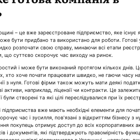
?
орщині – це вже зареєстроване підприємство, яке існує 
оже бути придбано та використано для роботи. Готові 
идко розпочати свою справу, минаючи всі етапи реєстр
, що суттєво скорочує час виходу на ринок.
ростий і може бути виконаний протягом кількох днів. Ц
х, хто хоче почати працювати швидко, не гаючи часу н
нії з нуля. Готові фірми також можуть мати деякі подат
і активи, наприклад, ліцензії чи контракти. Це залежить
 були створені та які цілі переслідувалися при їх реєстр
і підприємства вже мають необхідні елементи для поча
орочує час і зусилля, пов'язані з відкриттям бізнесу з н
ання покупець отримує доступ до всіх корпоративних ак
ів і документів, які підтверджують правомірність функ