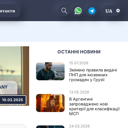
UA
нтакти
ОСТАННІ НОВИНИ
15.07.2026
Змінено правила видачі
ПНП для іноземних
громадян у Грузії
13.05.2026
В Аргентині
10.02.2025
запроваджено нові
критерії для класифікації
МСП
24.03.2026