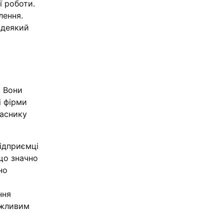
ї роботи.
лення.
 деякий
. Вони
і фірми
ласнику
підприємці
 що значно
но
ння
ажливим