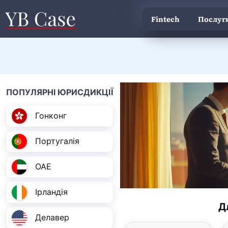
Fintech
Послуги
ПОПУЛЯРНІ ЮРИСДИКЦІЇ
Гонконг
Португалія
ОАЕ
Ірландія
Д
Делавер