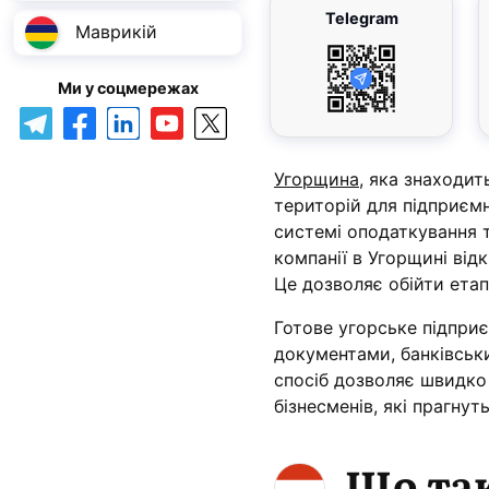
Telegram
Маврикій
Ми у соцмережах
Угорщина,
яка знаходить
територій для підприєм
системі оподаткування т
компанії в Угорщині від
Це дозволяє обійти етап
Готове угорське підпри
документами, банківськ
спосіб дозволяє швидко
бізнесменів, які прагнут
Що так