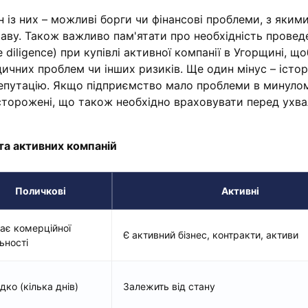
н із них – можливі борги чи фінансові проблеми, з яким
аву. Також важливо пам'ятати про необхідність провед
 diligence) при купівлі активної компанії в Угорщині, щ
ичних проблем чи інших ризиків. Ще один мінус – істор
епутацію. Якщо підприємство мало проблеми в минулом
сторожені, що також необхідно враховувати перед ухв
та активних компаній
Поличкові
Активні
ає комерційної
Є активний бізнес, контракти, активи
ьності
ко (кілька днів)
Залежить від стану