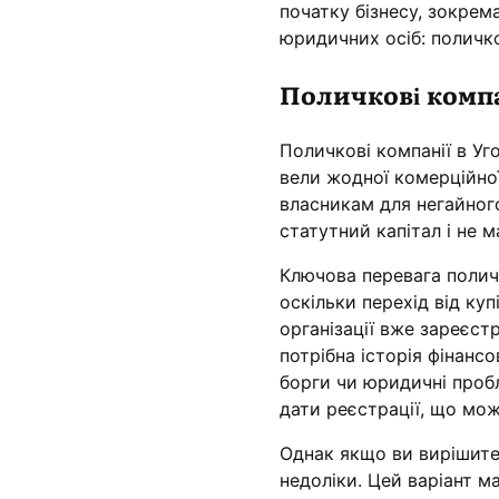
початку бізнесу, зокрем
юридичних осіб: поличков
Поличкові компа
Поличкові компанії в Уг
вели жодної комерційної
власникам для негайног
статутний капітал і не 
Ключова перевага полич
оскільки перехід від ку
організації вже зареєст
потрібна історія фінанс
борги чи юридичні проб
дати реєстрації, що мо
Однак якщо ви вирішите 
недоліки. Цей варіант м