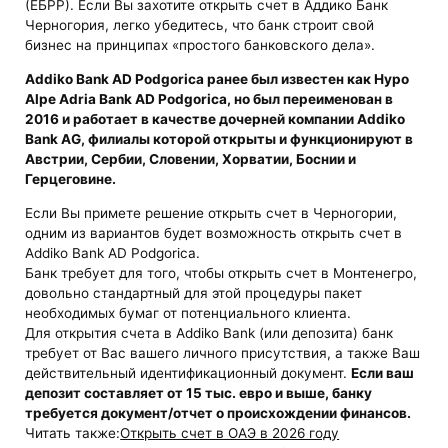
(ЕБРР). Если Вы захотите открыть счет в Аддико Банк
Черногория, легко убедитесь, что банк строит свой
бизнес на принципах «простого банковского дела».
Addiko Bank AD Podgorica ранее был известен как Hypo
Alpe Adria Bank AD Podgorica, но был переименован в
2016 и работает в качестве дочерней компании Addiko
Bank AG, филиалы которой открыты и функционируют в
Австрии, Сербии, Словении, Хорватии, Боснии и
Герцеговине.
Если Вы примете решение открыть счет в Черногории,
одним из вариантов будет возможность открыть счет в
Addiko Bank AD Podgorica.
Банк требует для того, чтобы открыть счет в Монтенегро,
довольно стандартный для этой процедуры пакет
необходимых бумаг от потенциального клиента.
Для открытия счета в Addiko Bank (или депозита) банк
требует от Вас вашего личного присутствия, а также Ваш
действительный идентификационный документ.
Если ваш
депозит составляет от 15 тыс. евро и выше, банку
требуется документ/отчет о происхождении финансов.
Читать также:
Открыть счет в ОАЭ в 2026 году